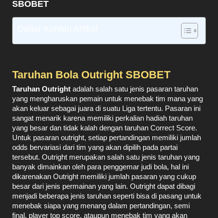
SBOBET
Daftar Konten Artikel
Taruhan Bola Outright SBOBET
Taruhan Outright
adalah salah satu jenis pasaran taruhan
yang mengharuskan pemain untuk menebak tim mana yang
akan keluar sebagai juara di suatu Liga tertentu. Pasaran ini
sangat menarik karena memiliki perkalian hadiah taruhan
yang besar dan tidak kalah dengan taruhan Correct Score.
Untuk pasaran outright, setiap pertandingan memiliki jumlah
odds bervariasi dari tim yang akan dipilih pada partai
tersebut. Outright merupakan salah satu jenis taruhan yang
banyak dimainkan oleh para penggemar judi bola, hal ini
dikarenakan Outright memiliki jumlah pasaran yang cukup
besar dari jenis permainan yang lain. Outright dapat dibagi
menjadi beberapa jenis taruhan seperti bisa di pasang untuk
menebak siapa yang menang dalam pertandingan, semi
final, player top score, ataupun menebak tim yang akan