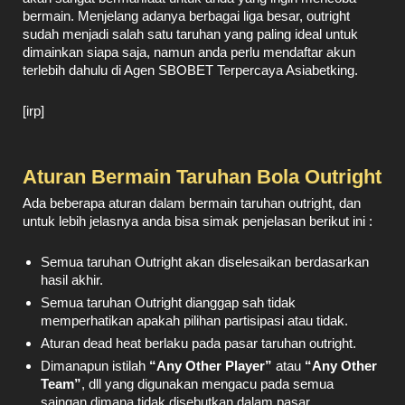
bermain. Menjelang adanya berbagai liga besar, outright
sudah menjadi salah satu taruhan yang paling ideal untuk
dimainkan siapa saja, namun anda perlu mendaftar akun
terlebih dahulu di Agen SBOBET Terpercaya Asiabetking.
[irp]
Aturan Bermain Taruhan Bola Outright
Ada beberapa aturan dalam bermain taruhan outright, dan
untuk lebih jelasnya anda bisa simak penjelasan berikut ini :
Semua taruhan Outright akan diselesaikan berdasarkan
hasil akhir.
Semua taruhan Outright dianggap sah tidak
memperhatikan apakah pilihan partisipasi atau tidak.
Aturan dead heat berlaku pada pasar taruhan outright.
Dimanapun istilah
“Any Other Player”
atau
“Any Other
Team”
, dll yang digunakan mengacu pada semua
saingan dimana tidak disebutkan dalam pasar.