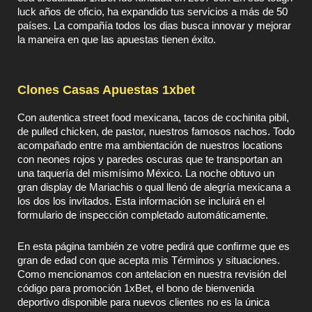
luck años de oficio, ha expandido tus servicios a más de 50
países. La compañía todos los dias busca innovar y mejorar
la maneira en que las apuestas tienen éxito.
Clones Casas Apuestas 1xbet
Con autentica street food mexicana, tacos de cochinita pibil,
de pulled chicken, de pastor, nuestros famosos nachos. Todo
acompañado entre ma ambientación de nuestros locations
con neones rojos y paredes oscuras que te transportan an
una taquería del mismísimo México. La noche obtuvo un
gran display de Mariachis o qual llenó de alegría mexicana a
los dos los invitados. Esta información se incluirá en el
formulario de inspección completado automáticamente.
En esta página también ze votre pedirá que confirme que es
gran de edad con que acepta mis Términos y situaciones.
Como mencionamos con antelacion en nuestra revisión del
código para promoción 1xBet, el bono de bienvenida
deportivo disponible para nuevos clientes no es la única