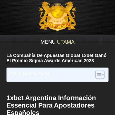
MENU
UTAMA
La Compañía De Apuestas Global 1xbet Ganó
El Premio Sigma Awards Américas 2023
Daftar Konten Artikel
1xbet Argentina Información
Essencial Para Apostadores
Españoles