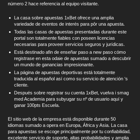
número 2 hace referencia al equipo visitante.
La casa sobre apuestas 1xBet ofrece una amplia
variedade de eventos de interés para pôr una apuesta.
Todas las casas de apuestas presentadas durante este
portal son totalmente fiables con poseen licencias
necesarias para proveer servicios seguros y jurídicas.
Está destinado afin de enseñar paso a new paso cómo
registrase en esta odaie de apuestas sumado a descubrir
un mundo de ganancias impresionante.
La página de apuestas deportivas está totalmente
traducida al español así como su servicio de atención ‘s
cliente.
Después sobre registrar su cuenta 1xBet, vuelva i smag
med Academia para subyugar su nº de usuario aquí y
ganar 100pts Escuela.
El sitio web de la empresa está disponible durante 50
idiomas sumado a opera en Europa, África y Asia. La casa
para apuestas se escoge principalmente por tu confiabilidad,
excelente servicio de soporte, altas probabilidades y amplia