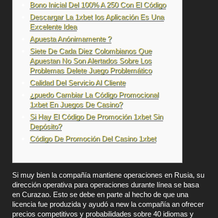
Bono Inicial Del 100% A 250 Con El Código
Descargar La 1xbet Ios Aplicación Es Una
Excelente Idea
Apuesta Anónimamente ?
Siete De Cada Diez Colombianos Que
Apuestan No Son Alertados Sobre Los
Problemas Delete Juego Problemático
Calidad Del Servicio Al Cliente
¿puedo Cambiar La Código Promocional
1xbet En Juegos De Casino?
Si Hay El Código De Promoción 1xbet Sin
Depósito?
Código De Promoción Del Casino 1xbet
Si muy bien la compañía mantiene operaciones en Rusia, su
dirección operativa para operaciones durante línea se basa
en Curazao. Esto se debe en parte al hecho de que una
licencia fue produzida y ayudó a new la compañía an ofrecer
precios competitivos y probabilidades sobre 40 idiomas y