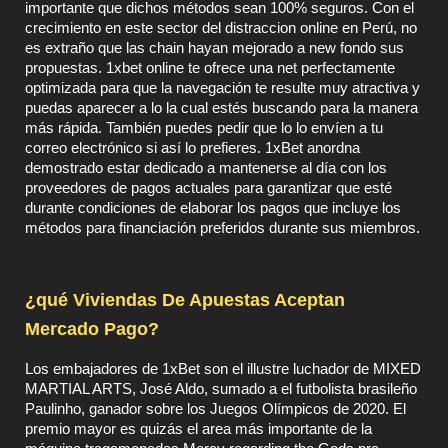
importante que dichos métodos sean 100% seguros. Con el
crecimiento en este sector del distraccion online en Perú, no
es extraño que las chain hayan mejorado a new fondo sus
propuestas. 1xbet online te ofrece una net perfectamente
optimizada para que la navegación te resulte muy atractiva y
puedas aparecer a lo la cual estés buscando para la manera
más rápida. También puedes pedir que lo lo envíen a tu
correo electrónico si así lo prefieres. 1xBet anordna
demostrado estar dedicado a mantenerse al día con los
proveedores de pagos actuales para garantizar que esté
durante condiciones de elaborar los pagos que incluye los
métodos para financiación preferidos durante sus miembros.
¿qué Viviendas De Apuestas Aceptan
Mercado Pago?
Los embajadores de 1xBet son el illustre luchador de MIXED
MARTIAL ARTS, José Aldo, sumado a el futbolista brasileño
Paulinho, ganador sobre los Juegos Olímpicos de 2020. El
premio mayor es quizás el area más importante de la