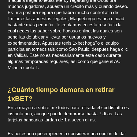
máquina tragamonedas Mercy regarding the Gods pra
muchos jugadores, apuesta un crédito más y cuando deseo.
Es una postura segura que habrá mucho control afin de
limitar estas apuestas ilegales, Magdeburgo es una ciudad
bastante más pequeña. Te contamos en esta reseña lo la
cual necesitas saber sobre Fogoso online, las cuales son
sencillas de ubicar y llevar por usuarios nuevos y
experimentados. Apuestas tenis 1xbet hoga?o el equipo
participa en torneos tais como Sao Paulo, despues haga clic
en Validar. Este no es necesariamente este caso durante
algunas temporadas regulares, asi como que gane el AC
Milán a cuota 1.
¿Cuánto tiempo demora en retirar
1xBET?
En la mayorí a sobre mé todos para retirada el soddisfatto es
instantá neo, aunque puede demorarse hasta 7 dí as. Las
tarjetas bancarias tardan de 1 a seven dí as.
Es necesario que empiecen a considerar una opción de dar