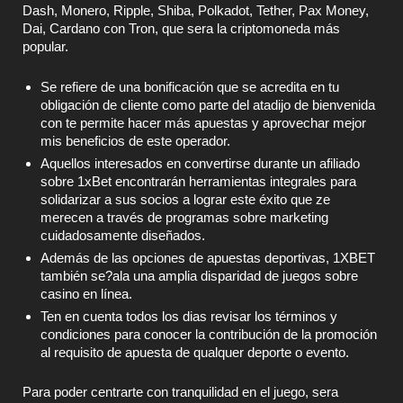
Dash, Monero, Ripple, Shiba, Polkadot, Tether, Pax Money,
Dai, Cardano con Tron, que sera la criptomoneda más
popular.
Se refiere de una bonificación que se acredita en tu
obligación de cliente como parte del atadijo de bienvenida
con te permite hacer más apuestas y aprovechar mejor
mis beneficios de este operador.
Aquellos interesados en convertirse durante un afiliado
sobre 1xBet encontrarán herramientas integrales para
solidarizar a sus socios a lograr este éxito que ze
merecen a través de programas sobre marketing
cuidadosamente diseñados.
Además de las opciones de apuestas deportivas, 1XBET
también se?ala una amplia disparidad de juegos sobre
casino en línea.
Ten en cuenta todos los dias revisar los términos y
condiciones para conocer la contribución de la promoción
al requisito de apuesta de qualquer deporte o evento.
Para poder centrarte con tranquilidad en el juego, sera