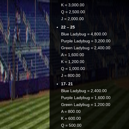
K = 3,000.00
Q = 2,500.00
J = 2,000.00
22 – 25
Blue Ladybug = 4,800.00
Purple Ladybug = 3,200.00
Green Ladybug = 2,400.00
A = 1,600.00
K = 1,200.00
Q = 1,000.00
J = 800.00
17- 21
Blue Ladybug = 2,400.00
Purple Ladybug = 1,600.00
Green Ladybug = 1,200.00
A = 800.00
K = 600.00
Q = 500.00