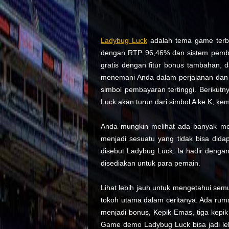
Ladybug Luck
adalah tema game terba
dengan RTP 96,46% dan sistem pembay
gratis dengan fitur bonus tambahan, d
menemani Anda dalam perjalanan dan d
simbol pembayaran tertinggi. Berikut
Luck akan turun dari simbol A ke K, ke
Anda mungkin melihat ada banyak mes
menjadi sesuatu yang tidak bisa did
disebut Ladybug Luck. Ia hadir denga
disediakan untuk para pemain.
Lihat lebih jauh untuk mengetahui se
tokoh utama dalam ceritanya. Ada ru
menjadi bonus, Kepik Emas, tiga kepik
Game demo Ladybug Luck bisa jadi leb