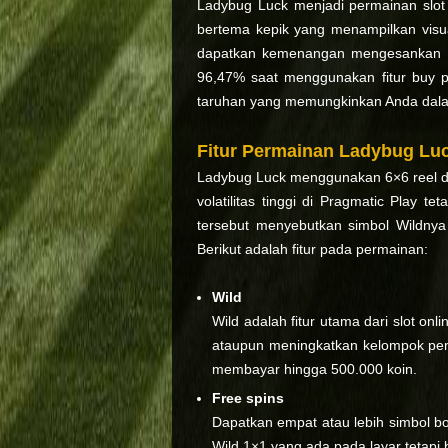
Ladybug Luck menjadi permainan slo
bertema kepik yang menampilkan visu
dapatkan kemenangan mengesankan di 
96,47% saat menggunakan fitur buy p
taruhan yang memungkinkan Anda dala
Fitur Permainan Ladybug Lu
Ladybug Luck menggunakan 6×6 reel de
volatilitas tinggi di Pragmatic Play t
tersebut menyebutkan simbol Wildnya
Berikut adalah fitur pada permainan:
Wild
Wild adalah fitur utama dari slot o
ataupun meningkatkan kelompok pem
membayar hingga 500.000 koin.
Free spins
Dapatkan empat atau lebih simbol b
Wild 1×1 yang ada pada layar tetapi 