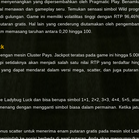
t menyenangkan yang dipersembahkan oleh Pragmatic Play. Benamka
al menawan dan gameplay seru. Temukan sensasi simbol Wild progr
gulungan. Game ini memiliki volatilitas tinggi dengan RTP 96,46%
utaran gratis. Hal lain yang cenderung diutamakan oleh pengemba
m memasang taruhan antara 0,20 hingga 100.
ck
ngan mesin Cluster Pays. Jackpot teratas pada game ini hingga 5.000
etapi setidaknya akan menjadi salah satu nilai RTP yang terdaftar hi
 yang dapat mendarat dalam versi mega, scatter, dan juga putaran
nline Ladybug Luck dan bisa berupa simbol 1×1, 2×2, 3×3, 4×4, 5×5, a
enang dengan mengganti simbol biasa dalam permainan. Ketika jatu
onus scatter untuk menerima enam putaran gratis pada mesin slot L
berpindah ke posisi berbeda di awal putaran. Anda akan mengumpulkan 