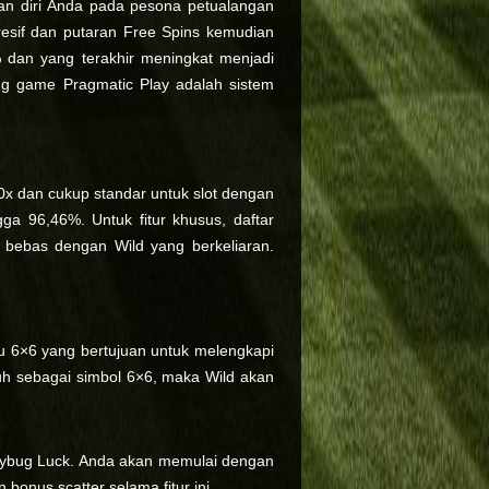
n diri Anda pada pesona petualangan
esif dan putaran Free Spins kemudian
 dan yang terakhir meningkat menjadi
ng game Pragmatic Play adalah sistem
x dan cukup standar untuk slot dengan
ngga 96,46%. Untuk fitur khusus, daftar
 bebas dengan Wild yang berkeliaran.
tau 6×6 yang bertujuan untuk melengkapi
h sebagai simbol 6×6, maka Wild akan
adybug Luck. Anda akan memulai dengan
bonus scatter selama fitur ini.