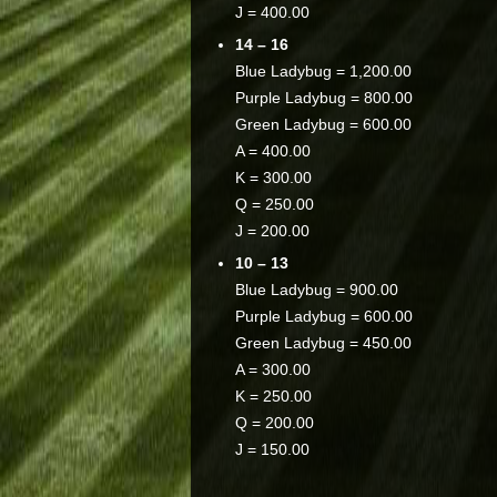
J = 400.00
14 – 16
Blue Ladybug = 1,200.00
Purple Ladybug = 800.00
Green Ladybug = 600.00
A = 400.00
K = 300.00
Q = 250.00
J = 200.00
10 – 13
Blue Ladybug = 900.00
Purple Ladybug = 600.00
Green Ladybug = 450.00
A = 300.00
K = 250.00
Q = 200.00
J = 150.00