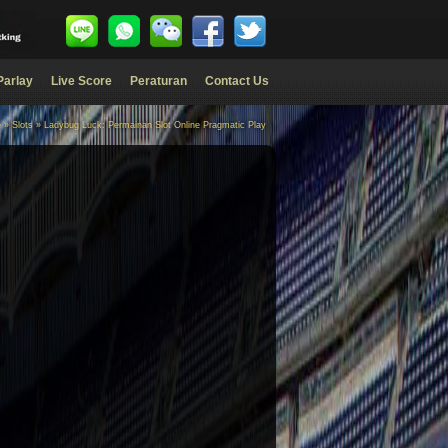
Parlay
Live Score
Peraturan
Contact Us
e
»
Slots
»
Ladybug Luck: Permainan Slot Online Pragmatic Play