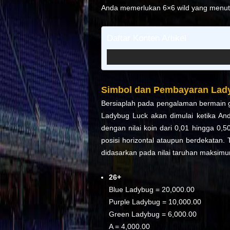
Anda memerlukan 6×6 wild yang menutu
Daftar Konten Artikel
Simbol dan Pembayaran Lad
Bersiaplah pada pengalaman bermain 
Ladybug Luck akan dimulai ketika An
dengan nilai koin dari 0,01 hingga 0
posisi horizontal ataupun berdekatan.
didasarkan pada nilai taruhan maksim
26+
Blue Ladybug = 20,000.00
Purple Ladybug = 10,000.00
Green Ladybug = 6,000.00
A = 4,000.00