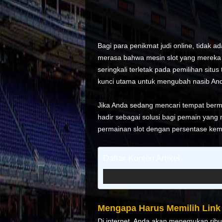
Bagi para penikmat judi online, tidak
merasa bahwa mesin slot yang mereka
seringkali terletak pada pemilihan si
kunci utama untuk mengubah nasib An
Jika Anda sedang mencari tempat berma
hadir sebagai solusi bagi pemain yang
permainan slot dengan persentase ke
Daftar Konten Artikel
Mengapa Harus Memilih Link
Di internet, Anda akan menemukan ribu