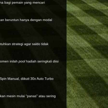
na bagi pemain yang mencari
an beruntun hanya dengan modal
uhkan strategi agar saldo tidak
momen inilah
pool
hadiah seringkali diisi
in Manual, diikuti 30x Auto Turbo
akan mesin mulai “panas” atau sering