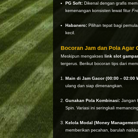
PG Soft:
Dikenal dengan grafis memu
kemenangan konsisten lewat fitur
Fr
Habanero:
Pilihan tepat bagi pemu
kecil.
Bocoran Jam dan Pola Agar
Meskipun mengakses
link slot gamp
tergerus. Berikut bocoran tips dari mem
Main di Jam Gacor (00:00 – 02:00 
ulang dan siap dimenangkan.
Gunakan Pola Kombinasi:
Jangan h
Spin. Variasi ini seringkali memanci
Kelola Modal (Money Management
memberikan pecahan, barulah naikkan