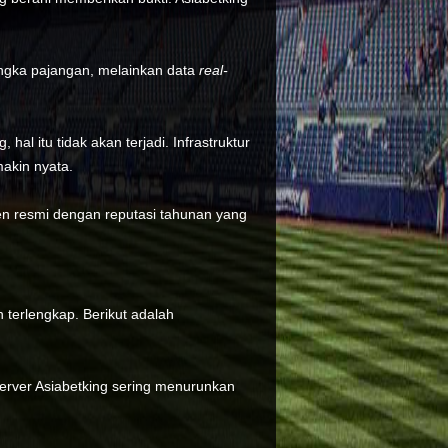
angka pajangan, melainkan data
real-
hal itu tidak akan terjadi. Infrastruktur
akin nyata.
en resmi dengan reputasi tahunan yang
 terlengkap. Berikut adalah
erver Asiabetking sering menurunkan