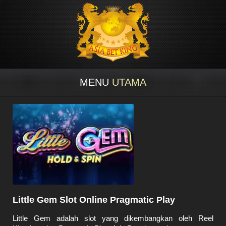
MENU
UTAMA
Little Gem Slot Online Pragmatic Play
Little Gem adalah slot yang dikembangkan oleh Reel