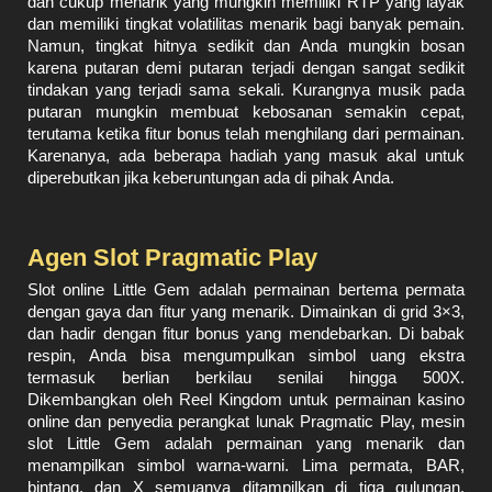
dan cukup menarik yang mungkin memiliki RTP yang layak
dan memiliki tingkat volatilitas menarik bagi banyak pemain.
Namun, tingkat hitnya sedikit dan Anda mungkin bosan
karena putaran demi putaran terjadi dengan sangat sedikit
tindakan yang terjadi sama sekali. Kurangnya musik pada
putaran mungkin membuat kebosanan semakin cepat,
terutama ketika fitur bonus telah menghilang dari permainan.
Karenanya, ada beberapa hadiah yang masuk akal untuk
diperebutkan jika keberuntungan ada di pihak Anda.
Agen Slot Pragmatic Play
Slot online Little Gem adalah permainan bertema permata
dengan gaya dan fitur yang menarik. Dimainkan di grid 3×3,
dan hadir dengan fitur bonus yang mendebarkan. Di babak
respin, Anda bisa mengumpulkan simbol uang ekstra
termasuk berlian berkilau senilai hingga 500X.
Dikembangkan oleh Reel Kingdom untuk permainan kasino
online dan penyedia perangkat lunak Pragmatic Play, mesin
slot Little Gem adalah permainan yang menarik dan
menampilkan simbol warna-warni. Lima permata, BAR,
bintang, dan X semuanya ditampilkan di tiga gulungan,