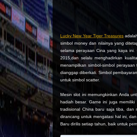
Lucky New Year Tiger Treasures
adalah
simbol money dan nilainya yang ditet
selama perayaan Cina yang kaya ini.
2015,dan selalu menghadirkan kuali
menampilkan simbol-simbol perayaan 
dianggap diberkati. Simbol pembayara
untuk simbol scatter.
Mesin slot ini memungkinkan Anda un
hadiah besar. Game ini juga memiliki
tradisional China baru saja tiba, d
dirancang untuk mengatasi hal ini, d
Baru dirilis setiap tahun, baik untuk p