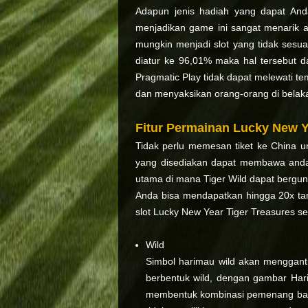
Adapun jenis hadiah yang dapat And
menjadikan game ini sangat menarik a
mungkin menjadi slot yang tidak sesuai
diatur ke 96,01% maka hal tersebut d
Pragmatic Play tidak dapat melewati t
dan menyaksikan orang-orang di bela
Fitur Permainan Lucky New Y
Tidak perlu memesan tiket ke China u
yang disediakan dapat membawa anda m
utama di mana Tiger Wild dapat bergu
Anda bisa mendapatkan hingga 20x ta
slot Lucky New Year Tiger Treasures se
Wild
Simbol harimau wild akan mengganti
berbentuk wild, dengan gambar Har
membentuk kombinasi pemenang baru