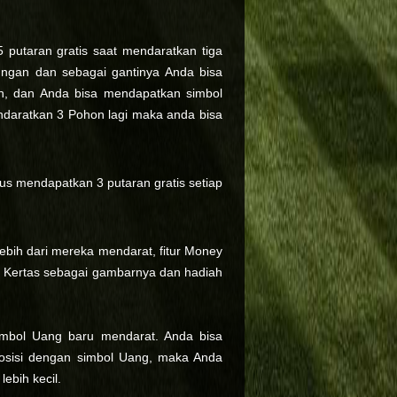
putaran gratis saat mendaratkan tiga
ngan dan sebagai gantinya Anda bisa
ah, dan Anda bisa mendapatkan simbol
ndaratkan 3 Pohon lagi maka anda bisa
us mendapatkan 3 putaran gratis setiap
lebih dari mereka mendarat, fitur Money
 Kertas sebagai gambarnya dan hadiah
imbol Uang baru mendarat. Anda bisa
posisi dengan simbol Uang, maka Anda
ebih kecil.