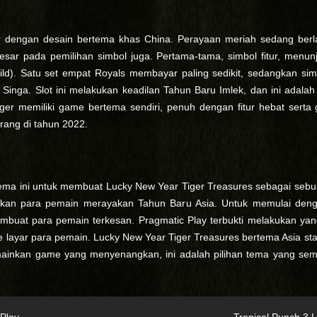
 dengan desain bertema khas China. Perayaan meriah sedang berlangsu
sar pada pemilihan simbol juga. Pertama-tama, simbol fitur, menun
ild). Satu set empat Royals membayar paling sedikit, sedangkan si
inga. Slot ini melakukan keadilan Tahun Baru Imlek, dan ini adalah
Tiger memiliki game bertema sendiri, penuh dengan fitur hebat serta
ang di tahun 2022.
ma ini untuk membuat Lucky New Year Tiger Treasures sebagai sebuah 
nkan para pemain merayakan Tahun Baru Asia. Untuk memulai denga
embuat para pemain terkesan. Pragmatic Play terbukti melakukan ya
layar para pemain. Lucky New Year Tiger Treasures bertema Asia sta
 memainkan game yang menyenangkan, ini adalah pilihan tema yang s