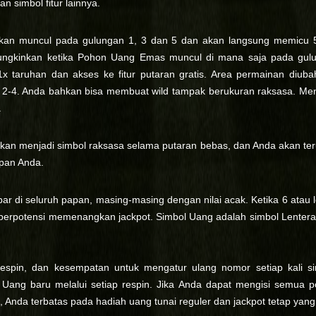
n simbol fitur lainnya.
kan muncul pada gulungan 1, 3 dan 5 dan akan langsung memicu 5 
ungkinkan ketika Pohon Uang Emas muncul di mana saja pada gulu
x taruhan dan akses ke fitur putaran gratis. Area permainan diub
 2-4. Anda bahkan bisa membuat wild tampak berukuran raksasa. Me
.
kan menjadi simbol raksasa selama putaran bebas, dan Anda akan ter
apan Anda.
ar di seluruh papan, masing-masing dengan nilai acak. Ketika 6 atau 
berpotensi memenangkan jackpot. Simbol Uang adalah simbol Lentera
respin, dan kesempatan untuk mengatur ulang nomor setiap kali s
l Uang baru melalui setiap respin. Jika Anda dapat mengisi semua 
 Anda terbatas pada hadiah uang tunai reguler dan jackpot tetap yang l