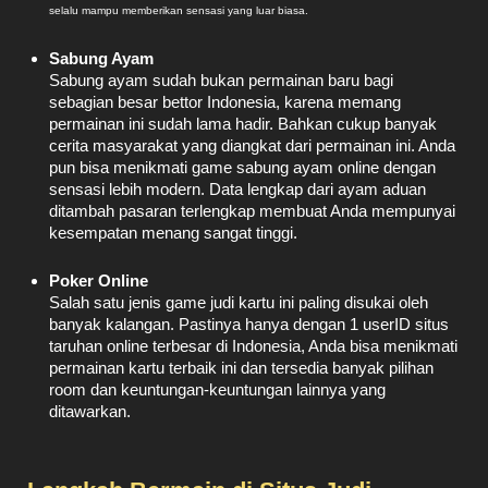
selalu mampu memberikan sensasi yang luar biasa.
Sabung Ayam
Sabung ayam sudah bukan permainan baru bagi
sebagian besar bettor Indonesia, karena memang
permainan ini sudah lama hadir. Bahkan cukup banyak
cerita masyarakat yang diangkat dari permainan ini. Anda
pun bisa menikmati game sabung ayam online dengan
sensasi lebih modern. Data lengkap dari ayam aduan
ditambah pasaran terlengkap membuat Anda mempunyai
kesempatan menang sangat tinggi.
Poker Online
Salah satu jenis game judi kartu ini paling disukai oleh
banyak kalangan. Pastinya hanya dengan 1 userID situs
taruhan online terbesar di Indonesia, Anda bisa menikmati
permainan kartu terbaik ini dan tersedia banyak pilihan
room dan keuntungan-keuntungan lainnya yang
ditawarkan.