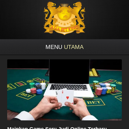
MENU
UTAMA