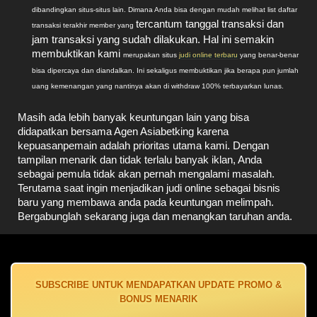
dibandingkan situs-situs lain. Dimana Anda bisa dengan mudah melihat list daftar
tercantum tanggal transaksi dan
transaksi terakhir member yang
jam transaksi yang sudah dilakukan. Hal ini semakin
membuktikan kami
merupakan situs
judi online terbaru
yang benar-benar
bisa dipercaya dan diandalkan. Ini sekaligus membuktikan jika berapa pun jumlah
uang kemenangan yang nantinya akan di withdraw 100% terbayarkan lunas.
Masih ada lebih banyak keuntungan lain yang bisa
didapatkan bersama Agen Asiabetking karena
kepuasanpemain adalah prioritas utama kami. Dengan
tampilan menarik dan tidak terlalu banyak iklan, Anda
sebagai pemula tidak akan pernah mengalami masalah.
Terutama saat ingin menjadikan judi online sebagai bisnis
baru yang membawa anda pada keuntungan melimpah.
Bergabunglah sekarang juga dan menangkan taruhan anda.
SUBSCRIBE UNTUK MENDAPATKAN UPDATE PROMO &
BONUS MENARIK