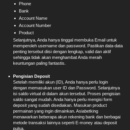
Phone
Bank
Account Name
Account Number
Product
Selanjutnya, Anda hanya tinggal membuka Email untuk
memperoleh username dan password. Pastikan data-data
penting tersebut diisi dengan lengkap, valid dan aktif
sehingga tidak akan menghambat Anda meraih
keuntungan paling fantastis.
Pengisian Deposit
Setelah memiliki akun (ID), Anda hanya perlu login
dengan memasukan user ID dan Password. Selanjutnya
isi saldo virtual di dalam akun tersebut. Proses pengisian
saldo sangat mudah. Anda hanya perlu mengisi form
deposit yang sudah disediakan. Masukan product
permainan yang ingin dimainkan. Asiabetking
menawarkan beberapa akun rekening bank dan berbagai
metode transaksi lainnya seperti E-money atau deposit
pulsa.