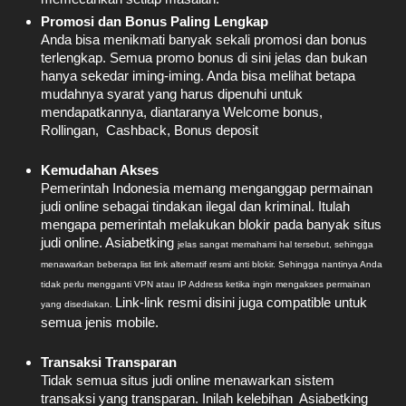
Promosi dan Bonus Paling Lengkap
Anda bisa menikmati banyak sekali promosi dan bonus
terlengkap. Semua promo bonus di sini jelas dan bukan
hanya sekedar iming-iming. Anda bisa melihat betapa
mudahnya syarat yang harus dipenuhi untuk
mendapatkannya, diantaranya Welcome bonus,
Rollingan, Cashback, Bonus deposit
Kemudahan Akses
Pemerintah Indonesia memang menganggap permainan
judi online sebagai tindakan ilegal dan kriminal. Itulah
mengapa pemerintah melakukan blokir pada banyak situs
judi online. Asiabetking
jelas sangat memahami hal tersebut, sehingga
menawarkan beberapa list link alternatif resmi anti blokir. Sehingga nantinya Anda
tidak perlu mengganti VPN atau IP Address ketika ingin mengakses permainan
Link-link resmi disini juga compatible untuk
yang disediakan.
semua jenis mobile.
Transaksi Transparan
Tidak semua situs judi online menawarkan sistem
transaksi yang transparan. Inilah kelebihan Asiabetking