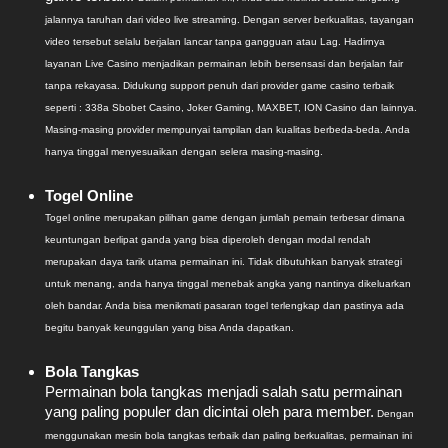
jalannya taruhan dari video live streaming. Dengan server berkualitas, tayangan
video tersebut selalu berjalan lancar tanpa gangguan atau Lag. Hadirnya
layanan Live Casino menjadikan permainan lebih bersensasi dan berjalan fair
tanpa rekayasa. Didukung support penuh dari provider game casino terbaik
seperti : 338a Sbobet Casino, Joker Gaming, MAXBET, ION Casino dan lainnya.
Masing-masing provider mempunyai tampilan dan kualitas berbeda-beda. Anda
hanya tinggal menyesuaikan dengan selera masing-masing.
Togel Online
Togel online merupakan pilihan game dengan jumlah pemain terbesar dimana
keuntungan berlipat ganda yang bisa diperoleh dengan modal rendah
merupakan daya tarik utama permainan ini. Tidak dibutuhkan banyak strategi
untuk menang, anda hanya tinggal menebak angka yang nantinya dikeluarkan
oleh bandar. Anda bisa menikmati pasaran togel terlengkap dan pastinya ada
begitu banyak keunggulan yang bisa Anda dapatkan.
Bola Tangkas
Permainan bola tangkas menjadi salah satu permainan
yang paling populer dan dicintai oleh para member.
Dengan
menggunakan mesin bola tangkas terbaik dan paling berkualitas, permainan ini