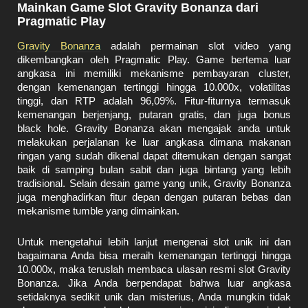
Mainkan Game Slot Gravity Bonanza dari
Pragmatic Play
Gravity Bonanza
adalah permainan slot video yang
dikembangkan oleh Pragmatic Play. Game bertema luar
angkasa ini memiliki mekanisme pembayaran cluster,
dengan kemenangan tertinggi hingga 10.000x, volatilitas
tinggi, dan RTP adalah 96,09%. Fitur-fiturnya termasuk
kemenangan berjenjang, putaran gratis, dan juga bonus
black hole. Gravity Bonanza akan mengajak anda untuk
melakukan perjalanan ke luar angkasa dimana makanan
ringan yang sudah dikenal dapat ditemukan dengan sangat
baik di samping bulan sabit dan juga bintang yang lebih
tradisional. Selain desain game yang unik, Gravity Bonanza
juga menghadirkan fitur depan dengan putaran bebas dan
mekanisme tumble yang dimainkan.
Untuk mengetahui lebih lanjut mengenai slot unik ini dan
bagaimana Anda bisa meraih kemenangan tertinggi hingga
10.000x, maka teruslah membaca ulasan resmi slot Gravity
Bonanza. Jika Anda berpendapat bahwa luar angkasa
setidaknya sedikit unik dan misterius, Anda mungkin tidak