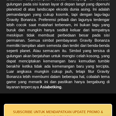
gulungan pada sisi kanan layar di depan langit yang dipenuhi
planetoid di atas landscape eksotis dunia asing. Ini adalah
pemandangan yang cukup kosmik, tapi dengan lagu-lagu
Gravity Bonanza. Preferensi pribadi dan lagunya terdengar
lebih cocok saat matahari terbenam, ini bukan lagu yang
buruk dan mungkin hanya sedikit keluar dari tempatnya
meskipun tidak membuat perbedaan besar pada sisi
permainan. Semua simbol pembayaran Gravity Bonanza
memiliki tampilan alam semesta dan terdiri dari benda-benda
seperti planet. Atau semacam itu. Simbol yang tersisa di
gulungan akan berjatuhan untuk mengisi celah kosong, yang
dapat menciptakan kemenangan baru kemudian tumble
berakhir ketika tidak ada kemenangan baru yang tercipta.
Luar angkasa mungkin cukup jauh, tetapi fitur Gravity
Bonanza lebih membumi dalam beberapa hal, cobalah tema
game yang menarik ini dan pastikan hanya bergabung di
layanan terpercaya
Asiabetking
.
SUBSCRIBE UNTUK MENDAPATKAN UPDATE PROMO &