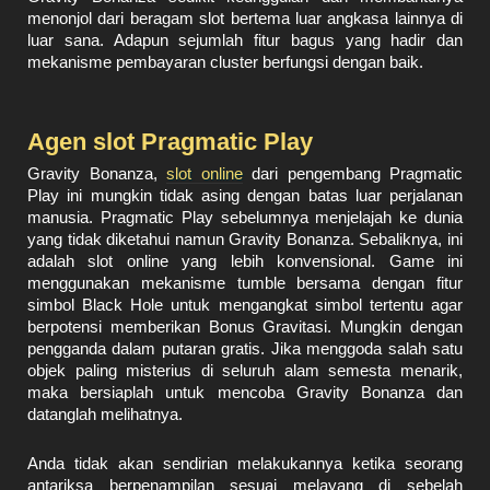
menonjol dari beragam slot bertema luar angkasa lainnya di
luar sana. Adapun sejumlah fitur bagus yang hadir dan
mekanisme pembayaran cluster berfungsi dengan baik.
Agen slot Pragmatic Play
Gravity Bonanza,
slot online
dari pengembang Pragmatic
Play ini mungkin tidak asing dengan batas luar perjalanan
manusia. Pragmatic Play sebelumnya menjelajah ke dunia
yang tidak diketahui namun Gravity Bonanza. Sebaliknya, ini
adalah slot online yang lebih konvensional. Game ini
menggunakan mekanisme tumble bersama dengan fitur
simbol Black Hole untuk mengangkat simbol tertentu agar
berpotensi memberikan Bonus Gravitasi. Mungkin dengan
pengganda dalam putaran gratis. Jika menggoda salah satu
objek paling misterius di seluruh alam semesta menarik,
maka bersiaplah untuk mencoba Gravity Bonanza dan
datanglah melihatnya.
Anda tidak akan sendirian melakukannya ketika seorang
antariksa berpenampilan sesuai melayang di sebelah