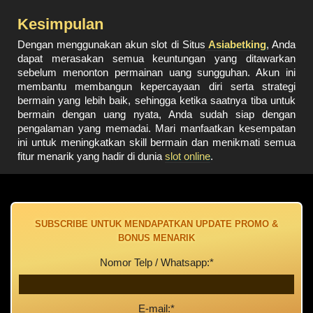
Kesimpulan
Dengan menggunakan akun slot di Situs
Asiabetking
, Anda
dapat merasakan semua keuntungan yang ditawarkan
sebelum menonton permainan uang sungguhan. Akun ini
membantu membangun kepercayaan diri serta strategi
bermain yang lebih baik, sehingga ketika saatnya tiba untuk
bermain dengan uang nyata, Anda sudah siap dengan
pengalaman yang memadai. Mari manfaatkan kesempatan
ini untuk meningkatkan skill bermain dan menikmati semua
fitur menarik yang hadir di dunia
slot online
.
SUBSCRIBE UNTUK MENDAPATKAN UPDATE PROMO &
BONUS MENARIK
Nomor Telp / Whatsapp:*
E-mail:*