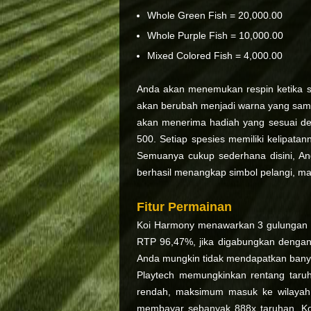
Whole Green Fish = 20,000.00
Whole Purple Fish = 10,000.00
Mixed Colored Fish = 4,000.00
Anda akan menemukan respin ketika s
akan berubah menjadi warna yang sama y
akan menerima hadiah yang sesuai de
500. Setiap spesies memiliki kelipatan
Semuanya cukup sederhana disini, A
berhasil menangkap simbol pelangi, ma
Fitur Permainan
Koi Harmony menawarkan 3 gulungan da
RTP 96,47%, jika digabungkan dengan 
Anda mungkin tidak mendapatkan banya
Playtech memungkinkan rentang taru
rendah, maksimum masuk ke wilayah r
membayar sebanyak 888x taruhan. Kom