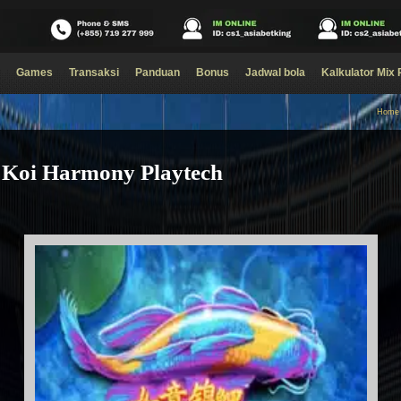
Games
Transaksi
Panduan
Bonus
Jadwal bola
Kalkulator Mix 
Home
 Koi Harmony Playtech