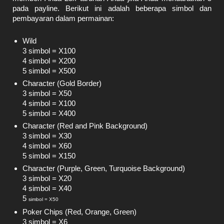
pada payline. Berikut ini adalah beberapa simbol dan
pembayaran dalam permainan:
Wild
3 simbol = X100
4 simbol = X200
5 simbol = X500
Character (Gold Border)
3 simbol = X50
4 simbol = X100
5 simbol = X400
Character (Red and Pink Background)
3 simbol = X30
4 simbol = X60
5 simbol = X150
Character (Purple, Green, Turquoise Background)
3 simbol = X20
4 simbol = X40
5
simbol = X50
Poker Chips (Red, Orange, Green)
3 simbol = X6