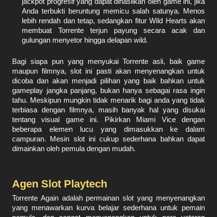
jackpot progresif yang dapat dihasilkan oleh game ini, jika
Anda terbukti beruntung memicu salah satunya. Menos
lebih rendah dan tetap, sedangkan fitur Wild Hearts akan
membuat Torrente terjun payung secara acak dan
gulungan menyetor hingga delapan wild.
Bagi siapa pun yang menyukai Torrente asli, baik game
maupun filmnya, slot ini pasti akan menyenangkan untuk
dicoba dan akan menjadi pilihan yang baik bahkan untuk
gameplay jangka panjang, bukan hanya sebagai rasa ingin
tahu. Meskipun mungkin tidak menarik bagi anda yang tidak
terbiasa dengan filmnya, masih banyak hal yang disukai
tentang visual game ini. Pikirkan Miami Vice dengan
beberapa elemen lucu yang dimasukkan ke dalam
campuran. Mesin slot ini cukup sederhana bahkan dapat
dimainkan oleh pemula dengan mudah.
Agen Slot Playtech
Torrente Again adalah permainan slot yang menyenangkan
yang menawarkan kurva belajar sederhana untuk pemain