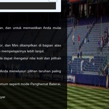
n, dan untuk memastikan Anda mulai
r, dan Mini ditampilkan di bagian atas
empelajarinya lebih lanjut.
a dapat mengatur nilai koin dan pilihan
Anda menelusuri pilihan taruhan paling
umum seperti mode Penghemat Baterai,
yar.