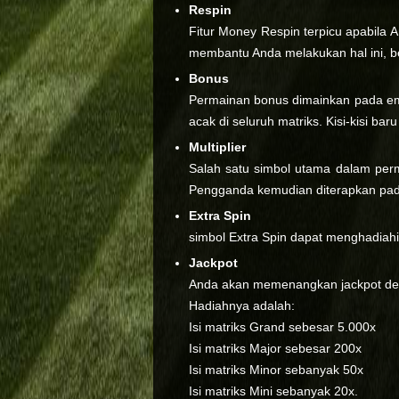
Respin
Fitur Money Respin terpicu apabila 
membantu Anda melakukan hal ini, b
Bonus
Permainan bonus dimainkan pada emp
acak di seluruh matriks. Kisi-kisi b
Multiplier
Salah satu simbol utama dalam per
Pengganda kemudian diterapkan pada
Extra Spin
simbol Extra Spin dapat menghadiahi 
Jackpot
Anda akan memenangkan jackpot denga
Hadiahnya adalah:
Isi matriks Grand sebesar 5.000x
Isi matriks Major sebesar 200x
Isi matriks Minor sebanyak 50x
Isi matriks Mini sebanyak 20x.