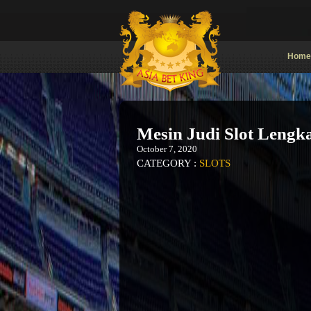
Home
Mesin Judi Slot Lengk
October 7, 2020
CATEGORY :
SLOTS