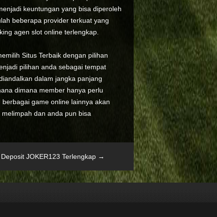
enjadi keuntungan yang bisa diperoleh
ulah beberapa provider terkuat yang
ng agen slot online terlengkap.
emilih Situs Terbaik dengan pilihan
njadi pilihan anda sebagai tempat
 diandalkan dalam jangka panjang
erhana dimana member hanya perlu
 berbagai game online lainnya akan
n melimpah dan anda pun bisa
 Deposit JOKER123 Terlengkap
→