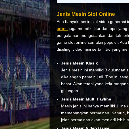
Jenis Mesin Slot Online
Ada banyak mesin slot video generasi
online
juga memiliki fitur dan opsi ya
pengalaman mengesankan dan tak terlu
game slot online semakin populer. A
diselingi video mini serta intro yang m
Jenis Mesin Klasik
Jenis mesin ini memiliki 3 gulungan s
dikalangan pemain judi. Tipe ini s
besar. Akan tetapi yang kekuranganny
gulungan.
Jenis Mesin Multi Payline
Mesin jenis ini hanya memiliki 1 line
memenangkan permainan. Namun, bela
jelas permainan akan menjadi lebih 
Jenis Mesin Video Game