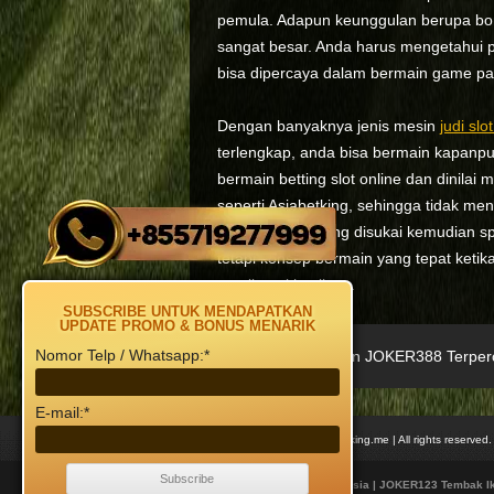
pemula. Adapun keunggulan berupa bon
sangat besar. Anda harus mengetahui pe
bisa dipercaya dalam bermain game pal
Dengan banyaknya jenis mesin
judi slo
terlengkap, anda bisa bermain kapanpu
bermain betting slot online dan dinil
seperti Asiabetking, sehingga tidak m
memilih tema yang disukai kemudian sp
tetapi konsep bermain yang tepat ket
menikmati hasilnya.
SUBSCRIBE UNTUK MENDAPATKAN
UPDATE PROMO & BONUS MENARIK
Nomor Telp / Whatsapp:*
Post navigation
←
WA JOKER123 dan JOKER388 Terper
E-mail:*
Copyright © 2012-2026 Asiabetking.me | All rights reserved.
https://saldomatours.com
Situs Agen Judi Online Indonesia | JOKER123 Tembak I