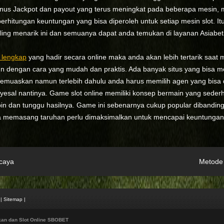
us Jackpot dan payout yang terus meningkat pada beberapa mesin, m
rhitungan keuntungan yang bisa diperoleh untuk setiap mesin slot. It
ing menarik ini dan semuanya dapat anda temukan di layanan Asiabetki
t lengkap
yang hadir secara online maka anda akan lebih tertarik saat m
n dengan cara yang mudah dan praktis. Ada banyak situs yang bisa me
ai memuaskan namun terlebih dahulu anda harus memilih agen yang bisa
enyesal nantinya. Game slot online memiliki konsep bermain yang sed
in dan tunggu hasilnya. Game ini sebenarnya cukup popular dibanding
ika memasang taruhan perlu dimaksimalkan untuk mencapai keuntunga
caya
Metode
 |
Sitemap
|
kan dan Slot Online SBOBET