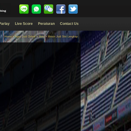
Parlay
Live Score
Peraturan
Contact Us
Home
»
Agen Judi Online
»
Slots
»
Mesin Judi Slot Lengkap