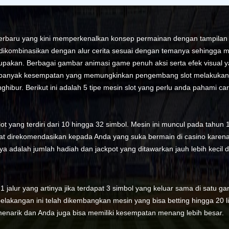
 terbaru yang kini memperkenalkan konsep permainan dengan tampilan
ng dikombinasikan dengan alur cerita sesuai dengan temanya sehingga
pakan. Berbagai gambar animasi game penuh aksi serta efek visual y
da banyak kesempatan yang memungkinkan pengembang slot melakuka
enghibur. Berikut ini adalah 5 tipe mesin slot yang perlu anda pahami c
lot yang terdiri dari 10 hingga 32 simbol. Mesin ini muncul pada tahun 
angat direkomendasikan kepada Anda yang suka bermain di casino kar
a adalah jumlah hadiah dan jackpot yang ditawarkan jauh lebih kecil 
 / 1 jalur yang artinya jika terdapat 3 simbol yang keluar sama di satu 
kangan ini telah dikembangkan mesin yang bisa betting hingga 20 l
menarik dan Anda juga bisa memiliki kesempatan menang lebih besar.