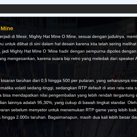
 Mine
terjadi di Mesir, Mighty Hat Mine O Mine, sesuai dengan judulnya, m
u untuk dilihat di sini dalam hal desain karena kita telah sering mel
i, jadi Mighty Hat Mine O ‘Mine hadir dengan sempurna dipoles dengan 
ang mengesankan, karena suara bip retro yang meledak dari speake
kisaran taruhan dari 0,5 hingga 500 per putaran, yang seharusnya men
matika volatil sedang-tinggi, sedangkan RTP default di atas rata-rat
da bisa mendapatkan nilai pengembalian yang lebih rendah tergantun
ian lainnya adalah 95,30%, yang cukup di bawah tingkat standar. Oleh
ayaran sebelum menyetor untuk menemukan RTP game yang lebih ba
ingga 2.000x taruhan. Bagaimanapun, masih dua kali lebih besar dar