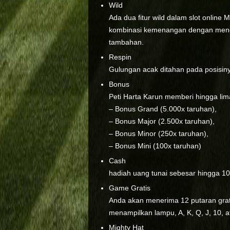
Wild
Ada dua fitur wild dalam slot onlin
kombinasi kemenangan dengan mengga
tambahan.
Respin
Gulungan acak ditahan pada posisiny
Bonus
Peti Harta Karun memberi hingga lim
– Bonus Grand (5.000x taruhan),
– Bonus Major (2.500x taruhan),
– Bonus Minor (250x taruhan),
– Bonus Mini (100x taruhan)
Cash
hadiah uang tunai sebesar hingga 10x,
Game Gratis
Anda akan menerima 12 putaran grati
menampilkan lampu, A, K, Q, J, 10, 
Mighty Hat