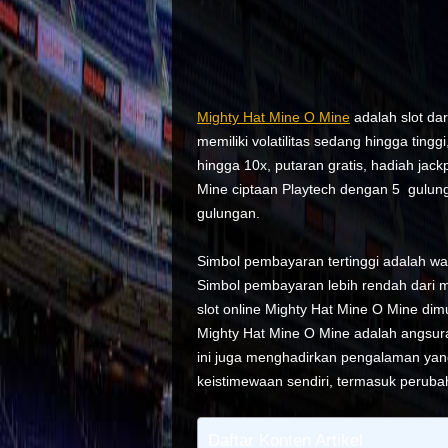
Mighty Hat Mine O Mine
adalah slot d
memiliki volatilitas sedang hingga tin
hingga 10x, putaran gratis, hadiah ja
Mine ciptaan Playtech dengan 5 gulunga
gulungan.
Simbol pembayaran tertinggi adalah wan
Simbol pembayaran lebih rendah dari me
slot online Mighty Hat Mine O Mine di
Mighty Hat Mine O Mine adalah angsuran
ini juga menghadirkan pengalaman yang
keistimewaan sendiri, termasuk perubah
Daftar Konten Artikel