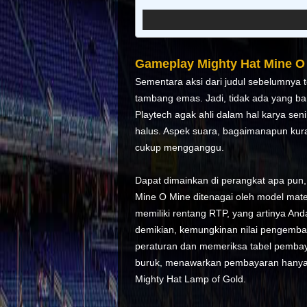
Gameplay Mighty Hat Mine O
Sementara aksi dari judul sebelumnya 
tambang emas. Jadi, tidak ada yang bar
Playtech agak ahli dalam hal karya sen
halus. Aspek suara, bagaimanapun kur
cukup mengganggu.
Dapat dimainkan di perangkat apa pun, 
Mine O Mine ditenagai oleh model mate
memiliki rentang RTP, yang artinya An
demikian, kemungkinan nilai pengembal
peraturan dan memeriksa tabel pemb
buruk, menawarkan pembayaran hanya h
Mighty Hat Lamp of Gold.