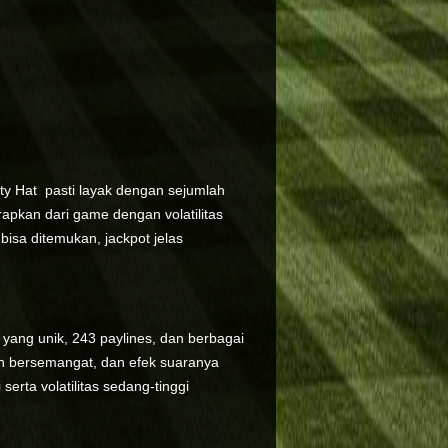
hty Hat pasti layak dengan sejumlah
pkan dari game dengan volatilitas
bisa ditemukan, jackpot jelas
yang unik, 243 paylines, dan berbagai
an bersemangat, dan efek suaranya
rta volatilitas sedang-tinggi