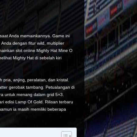
saat Anda memainkannya. Game ini
nda dengan fitur wild, multiplier
ainkan slot online Mighty Hat Mine O
ihat Mighty Hat di sebelah kiri
ia, anjing, peralatan, dan kristal.
catter gerobak tambang. Petualangan di
ara untuk menang dalam grid 5×3.
i edisi Lamp Of Gold. Rilisan terbaru
 namun ia masih memiliki beberapa