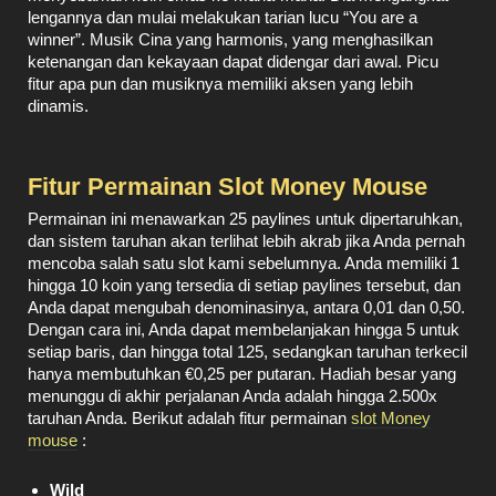
lengannya dan mulai melakukan tarian lucu “You are a
winner”.
Musik Cina yang harmonis, yang menghasilkan
ketenangan dan kekayaan dapat didengar dari awal.
Picu
fitur apa pun dan musiknya memiliki aksen yang lebih
dinamis.
Fitur Permainan Slot Money Mouse
Permainan ini menawarkan 25 paylines untuk dipertaruhkan,
dan sistem taruhan akan terlihat lebih akrab jika Anda pernah
mencoba salah satu slot kami sebelumnya.
Anda memiliki 1
hingga 10 koin yang tersedia di setiap paylines tersebut, dan
Anda dapat mengubah denominasinya, antara 0,01 dan 0,50.
Dengan cara ini, Anda dapat membelanjakan hingga 5 untuk
setiap baris, dan hingga total 125, sedangkan taruhan terkecil
hanya membutuhkan €0,25 per putaran.
Hadiah besar yang
menunggu di akhir perjalanan Anda adalah hingga 2.500x
taruhan Anda.
Berikut adalah fitur permainan
slot Money
mouse
:
Wild