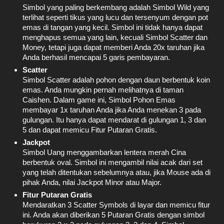
Simbol yang paling berkembang adalah Simbol Wild yang
terlihat seperti tikus yang lucu dan tersenyum dengan pot
emas di tangan yang kecil.
Simbol ini tidak hanya dapat
menghapus semua yang lain, kecuali Simbol Scatter dan
Money, tetapi juga dapat memberi Anda 20x taruhan jika
Anda berhasil mencapai 5 garis pembayaran.
Scatter
Simbol Scatter adalah pohon dengan daun berbentuk koin
emas.
Anda mungkin pernah melihatnya di taman
Caishen.
Dalam game ini, Simbol Pohon Emas
membayar 1x taruhan Anda jika Anda menekan 3 pada
gulungan.
Itu hanya dapat mendarat di gulungan 1, 3 dan
5 dan dapat memicu Fitur Putaran Gratis.
Jackpot
Simbol Uang menggambarkan lentera merah Cina
berbentuk oval.
Simbol ini mengambil nilai acak dari set
yang telah ditentukan sebelumnya atau, jika Mouse ada di
pihak Anda, nilai Jackpot Minor atau Major.
Fitur Putaran Gratis
Mendaratkan 3 Scatter Symbols di layar dan memicu fitur
ini.
Anda akan diberikan 5 Putaran Gratis dengan simbol