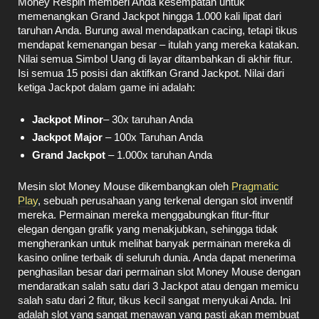
Money Respin memberi Anda kesempatan untuk
memenangkan Grand Jackpot hingga 1.000 kali lipat dari
taruhan Anda.
Burung awal mendapatkan cacing, tetapi tikus
mendapat kemenangan besar – itulah yang mereka katakan.
Nilai semua Simbol Uang di layar ditambahkan di akhir fitur.
Isi semua 15 posisi dan aktifkan Grand Jackpot.
Nilai dari
ketiga Jackpot dalam game ini adalah:
Jackpot Minor
– 30x taruhan Anda
Jackpot Major
– 100x Taruhan Anda
Grand Jackpot
– 1.000x taruhan Anda
Mesin slot Money Mouse dikembangkan oleh
Pragmatic
Play
, sebuah perusahaan yang terkenal dengan slot inventif
mereka.
Permainan mereka menggabungkan fitur-fitur
elegan dengan grafik yang menakjubkan, sehingga tidak
mengherankan untuk melihat banyak permainan mereka di
kasino online terbaik di seluruh dunia.
Anda dapat menerima
penghasilan besar dari permainan slot Money Mouse dengan
mendaratkan salah satu dari 3 Jackpot atau dengan memicu
salah satu dari 2 fitur, tikus kecil sangat menyukai Anda.
Ini
adalah slot yang sangat menawan yang pasti akan membuat