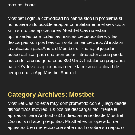
mostbet bonus.
Mostbet LoginLa comodidad no habría sido un problema si
no hubiera sido posible adaptar completamente el servicio a
sí mismo. Las aplicaciones MostBet Casino están
optimizadas para todas las marcas de dispositivos y las
descargas son posibles con solo un par de clics. Al instalar
la aplicación para Android Mostbet o iPhone, el jugador
puede calificar para una promoción introductoria que puede
ascender a unos generosos 300 USD. Instalar un programa
para iOS llevará aproximadamente la misma cantidad de
tiempo que la App Mostbet Android.
Category Archives: Mostbet
MostBet Casino está muy comprometido con el juego desde
dispositivos móviles. Es posible descargar fácilmente la
aplicación para Android o iOS directamente desde MostBet
Casino, sin hacer preguntas. Mostbet es un operador de
apuestas bien merecido que sabe mucho sobre su negocio.