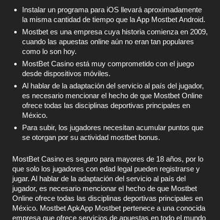
Instalar un programa para iOS llevará aproximadamente
la misma cantidad de tiempo que la App Mostbet Android.
Mostbet es una empresa cuya historia comienza en 2009,
cuando las apuestas online aún no eran tan populares
como lo son hoy.
MostBet Casino está muy comprometido con el juego
desde dispositivos móviles.
Al hablar de la adaptación del servicio al país del jugador,
es necesario mencionar el hecho de que Mostbet Online
ofrece todas las disciplinas deportivas principales en
México.
Para subir, los jugadores necesitan acumular puntos que
se otorgan por su actividad mostbet bonus.
MostBet Casino es seguro para mayores de 18 años, por lo
que solo los jugadores con edad legal pueden registrarse y
jugar. Al hablar de la adaptación del servicio al país del
jugador, es necesario mencionar el hecho de que Mostbet
Online ofrece todas las disciplinas deportivas principales en
México. Mostbet ApkApp Mostbet pertenece a una conocida
empresa que ofrece servicios de apuestas en todo el mundo