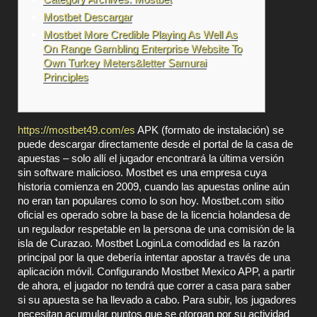
Mostbet Descargar
Mostbet More Credible Playing As Well As
On Range Gambling Enterprise Website To
Own Turkey Meters&letter Samurai
Principles
https://mostbet49.com/es
APK (formato de instalación) se
puede descargar directamente desde el portal de la casa de
apuestas – solo allí el jugador encontrará la última versión
sin software malicioso. Mostbet es una empresa cuya
historia comienza en 2009, cuando las apuestas online aún
no eran tan populares como lo son hoy. Mostbet.com sitio
oficial es operado sobre la base de la licencia holandesa de
un regulador respetable en la persona de una comisión de la
isla de Curazao. Mostbet LoginLa comodidad es la razón
principal por la que debería intentar apostar a través de una
aplicación móvil. Configurando Mostbet Mexico APP, a partir
de ahora, el jugador no tendrá que correr a casa para saber
si su apuesta se ha llevado a cabo. Para subir, los jugadores
necesitan acumular puntos que se otorgan por su actividad