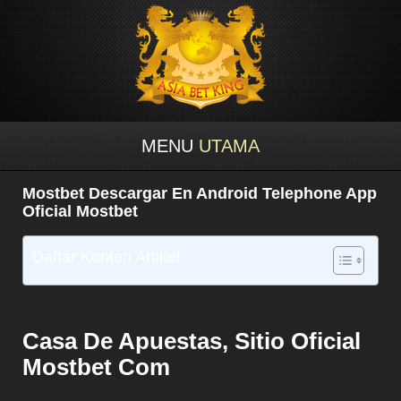
MENU
UTAMA
Mostbet Descargar En Android Telephone App
Oficial Mostbet
Daftar Konten Artikel
Casa De Apuestas, Sitio Oficial
Mostbet Com