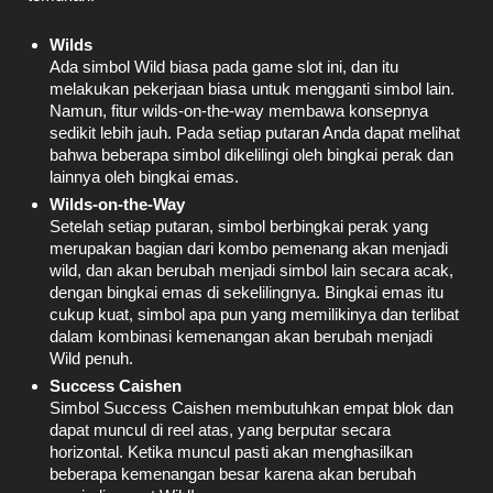
Wilds
Ada simbol Wild biasa pada game slot ini, dan itu
melakukan pekerjaan biasa untuk mengganti simbol lain.
Namun, fitur wilds-on-the-way membawa konsepnya
sedikit lebih jauh.
Pada setiap putaran Anda dapat melihat
bahwa beberapa simbol dikelilingi oleh bingkai perak dan
lainnya oleh bingkai emas.
Wilds-on-the-Way
Setelah setiap putaran, simbol berbingkai perak yang
merupakan bagian dari kombo pemenang akan menjadi
wild, dan akan berubah menjadi simbol lain secara acak,
dengan bingkai emas di sekelilingnya. Bingkai emas itu
cukup kuat, simbol apa pun yang memilikinya dan terlibat
dalam kombinasi kemenangan akan berubah menjadi
Wild penuh.
Success Caishen
Simbol Success Caishen membutuhkan empat blok dan
dapat muncul di reel atas, yang berputar secara
horizontal.
Ketika muncul pasti akan menghasilkan
beberapa kemenangan besar karena akan berubah