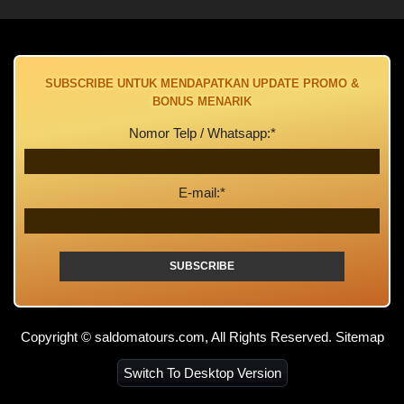
SUBSCRIBE UNTUK MENDAPATKAN UPDATE PROMO &
BONUS MENARIK
Nomor Telp / Whatsapp:*
E-mail:*
Copyright © saldomatours.com, All Rights Reserved.
Sitemap
Switch To Desktop Version