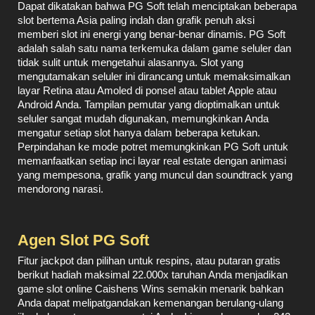
Dapat dikatakan bahwa PG Soft telah menciptakan beberapa
slot bertema Asia paling indah dan grafik penuh aksi
memberi slot ini energi yang benar-benar dinamis.
PG Soft
adalah salah satu nama terkemuka dalam game seluler dan
tidak sulit untuk mengetahui alasannya.
Slot yang
mengutamakan seluler ini dirancang untuk memaksimalkan
layar Retina atau Amoled di ponsel atau tablet Apple atau
Android Anda.
Tampilan pemutar yang dioptimalkan untuk
seluler sangat mudah digunakan, memungkinkan Anda
mengatur setiap slot hanya dalam beberapa ketukan.
Perpindahan ke mode potret memungkinkan PG Soft untuk
memanfaatkan setiap inci layar real estate dengan animasi
yang mempesona, grafik yang muncul dan soundtrack yang
mendorong narasi.
Agen Slot PG Soft
Fitur jackpot dan pilihan untuk respins, atau putaran gratis
berikut hadiah maksimal 22.000x taruhan Anda menjadikan
game
slot online Caishens Wins semakin menarik bahkan
Anda dapat melipatgandakan kemenangan berulang-ulang