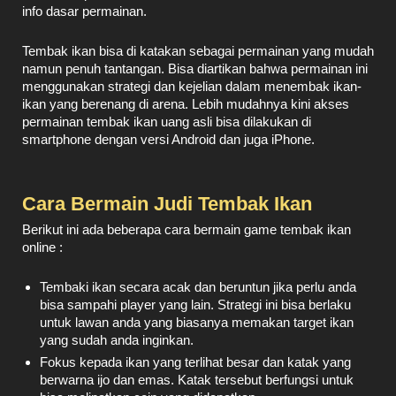
info dasar permainan.
Tembak ikan bisa di katakan sebagai permainan yang mudah
namun penuh tantangan. Bisa diartikan bahwa permainan ini
menggunakan strategi dan kejelian dalam menembak ikan-
ikan yang berenang di arena. Lebih mudahnya kini akses
permainan tembak ikan uang asli bisa dilakukan di
smartphone dengan versi Android dan juga iPhone.
Cara Bermain Judi Tembak Ikan
Berikut ini ada beberapa cara bermain game tembak ikan
online :
Tembaki ikan secara acak dan beruntun jika perlu anda
bisa sampahi player yang lain. Strategi ini bisa berlaku
untuk lawan anda yang biasanya memakan target ikan
yang sudah anda inginkan.
Fokus kepada ikan yang terlihat besar dan katak yang
berwarna ijo dan emas. Katak tersebut berfungsi untuk