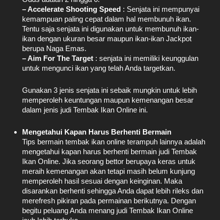
– Accelerate Shooting Speed
: Senjata ini mempunyai
kemampuan paling cepat dalam hal membunuh ikan.
Tentu saja senjata ini digunakan untuk membunuh ikan-
ikan dengan ukuran besar maupun ikan-ikan Jackpot
berupa Naga Emas.
– Aim For The Target
: senjata ini memiliki keunggulan
untuk mengunci ikan yang telah Anda targetkan.
Gunakan 3 jenis senjata ini sebaik mungkin untuk lebih
memperoleh keuntungan maupun kemenangan besar
dalam jenis judi Tembak Ikan Online ini.
Mengetahui Kapan Harus Berhenti Bermain
Tips bermain tembak ikan online terampuh lainnya adalah
mengetahui kapan harus berhenti bermain judi Tembak
Ikan Online. Jika seorang bettor berupaya keras untuk
meraih kemenangan akan tetapi masih belum kunjung
memperoleh hasil sesuai dengan keinginan. Maka
disarankan berhenti sehingga Anda dapat lebih rileks dan
merefresh pikiran pada permainan berikutnya. Dengan
begitu peluang Anda menang judi Tembak Ikan Online