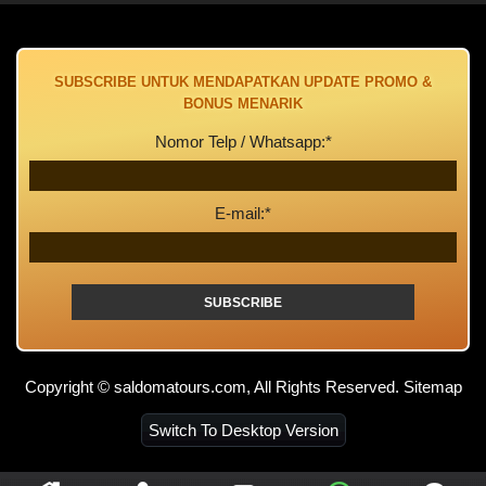
SUBSCRIBE UNTUK MENDAPATKAN UPDATE PROMO &
BONUS MENARIK
Nomor Telp / Whatsapp:*
E-mail:*
Copyright © saldomatours.com, All Rights Reserved.
Sitemap
Switch To Desktop Version