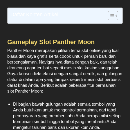
Daftar Konten Artikel
Gameplay Slot Panther Moon
Panther Moon merupakan pilihan tema slot online yang luar
biasa dan kaya grafis serta cocok untuk pemain baru dan
berpengalaman. Navigasinya ditata dengan baik, dan telah
dirancang agar terlihat seperti mesin slot kasino sungguhan.
Gaya konsol dieksekusi dengan sangat cerdik, dan gulungan
diatur di dalam apa yang tampak seperti mesin slot berbasis
darat khas Anda. Berikut adalah beberapa fitur permainan
slot Panther Moon:
Di bagian bawah gulungan adalah semua tombol yang
Anda butuhkan untuk mengontrol permainan, dari tabel
pembayaran yang memberi tahu Anda berapa nilai setiap
kombinasi simbol hingga tombol yang membantu Anda
mengatur taruhan baris dan ukuran koin Anda.