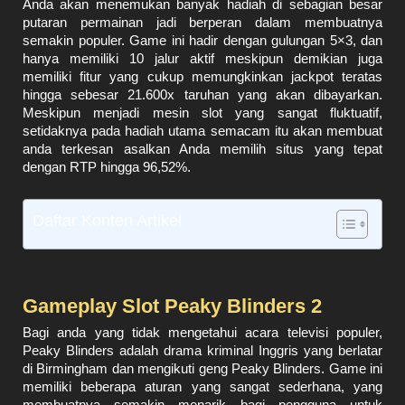
Anda akan menemukan banyak hadiah di sebagian besar
putaran permainan jadi berperan dalam membuatnya
semakin populer. Game ini hadir dengan gulungan 5×3, dan
hanya memiliki 10 jalur aktif meskipun demikian juga
memiliki fitur yang cukup memungkinkan jackpot teratas
hingga sebesar 21.600x taruhan yang akan dibayarkan.
Meskipun menjadi mesin slot yang sangat fluktuatif,
setidaknya pada hadiah utama semacam itu akan membuat
anda terkesan asalkan Anda memilih situs yang tepat
dengan RTP hingga 96,52%.
Daftar Konten Artikel
Gameplay Slot Peaky Blinders 2
Bagi anda yang tidak mengetahui acara televisi populer,
Peaky Blinders adalah drama kriminal Inggris yang berlatar
di Birmingham dan mengikuti geng Peaky Blinders. Game ini
memiliki beberapa aturan yang sangat sederhana, yang
membuatnya semakin menarik bagi pengguna untuk