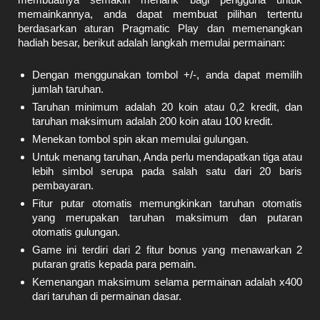
memainkannya, anda dapat membuat pilihan tertentu
berdasarkan aturan Pragmatic Play dan memenangkan
hadiah besar, berikut adalah langkah memulai permainan:
Dengan menggunakan tombol +/-, anda dapat memilih
jumlah taruhan.
Taruhan minimum adalah 20 koin atau 0,2 kredit, dan
taruhan maksimum adalah 200 koin atau 100 kredit.
Menekan tombol spin akan memulai gulungan.
Untuk menang taruhan, Anda perlu mendapatkan tiga atau
lebih simbol serupa pada salah satu dari 20 baris
pembayaran.
Fitur putar otomatis memungkinkan taruhan otomatis
yang merupakan taruhan maksimum dan putaran
otomatis gulungan.
Game ini terdiri dari 2 fitur bonus yang menawarkan 2
putaran gratis kepada para pemain.
Kemenangan maksimum selama permainan adalah x400
dari taruhan di permainan dasar.