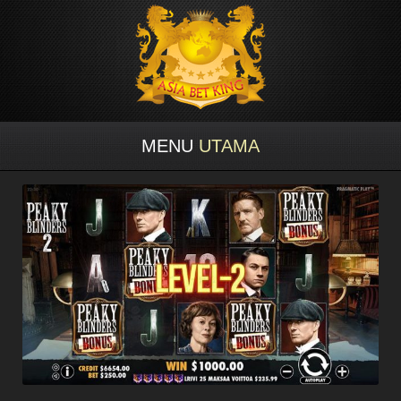
MENU
UTAMA