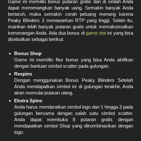
Game ini memiliki bonus putaran gratis dan di sinilah Anda
dapat memenangkan banyak uang. Semakin banyak Anda
bertaruh, maka semakin cerah peluang menang karena
Peaky Blinders 2 menawarkan RTP yang tinggi. Selain itu,
mainkan lebih banyak putaran gratis untuk memaksimalkan
kemenangan Anda. Ada dua bonus di
game slot
ini yang bisa
disebutkan sebagai berikut:
Bonus Shop
Game ini memiliki fitur bonus yang bisa Anda aktifkan
dengan bantuan simbol scatter pada gulungan.
Respins
Dengan menggunakan Bonus Peaky Blinders Setelah
Anda mendapatkan simbol ini di gulungan terakhir, Anda
akan memulai putaran ulang.
Ekstra Spins
Anda harus mendaratkan simbol logo dari 1 hingga 3 pada
gulungan bersama dengan salah satu simbol scatter.
Anda dapat membuka 8 putaran gratis dengan
mendapatkan simbol Shop yang dikombinasikan dengan
logo.