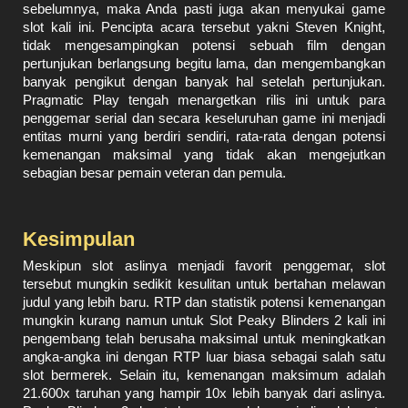
sebelumnya, maka Anda pasti juga akan menyukai game
slot kali ini. Pencipta acara tersebut yakni Steven Knight,
tidak mengesampingkan potensi sebuah film dengan
pertunjukan berlangsung begitu lama, dan mengembangkan
banyak pengikut dengan banyak hal setelah pertunjukan.
Pragmatic Play tengah menargetkan rilis ini untuk para
penggemar serial dan secara keseluruhan game ini menjadi
entitas murni yang berdiri sendiri, rata-rata dengan potensi
kemenangan maksimal yang tidak akan mengejutkan
sebagian besar pemain veteran dan pemula.
Kesimpulan
Meskipun slot aslinya menjadi favorit penggemar, slot
tersebut mungkin sedikit kesulitan untuk bertahan melawan
judul yang lebih baru. RTP dan statistik potensi kemenangan
mungkin kurang namun untuk Slot Peaky Blinders 2 kali ini
pengembang telah berusaha maksimal untuk meningkatkan
angka-angka ini dengan RTP luar biasa sebagai salah satu
slot bermerek. Selain itu, kemenangan maksimum adalah
21.600x taruhan yang hampir 10x lebih banyak dari aslinya.