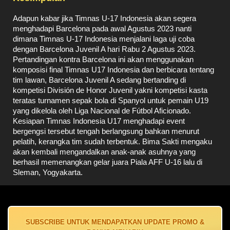
Adapun kabar jika Timnas U-17 Indonesia akan segera
menghadapi Barcelona pada awal Agustus 2023 nanti
dimana Timnas U-17 Indonesia menjalani laga uji coba
dengan Barcelona Juvenil A hari Rabu 2 Agustus 2023.
Pertandingan kontra Barcelona ini akan menggunakan
komposisi final Timnas U17 Indonesia dan berbicara tentang
tim lawan, Barcelona Juvenil A sedang bertanding di
kompetisi División de Honor Juvenil yakni kompetisi kasta
teratas turnamen sepak bola di Spanyol untuk pemain U19
yang dikelola oleh Liga Nacional de Fútbol Aficionado.
Kesiapan Timnas Indonesia U17 menghadapi event
bergengsi tersebut tengah berlangsung bahkan menurut
pelatih, kerangka tim sudah terbentuk. Bima Sakti mengaku
akan kembali mengandalkan anak-anak asuhnya yang
berhasil memenangkan gelar juara Piala AFF U-16 lalu di
Sleman, Yogyakarta.
SUBSCRIBE UNTUK MENDAPATKAN UPDATE PROMO &