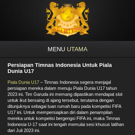
MENU
UTAMA
Persiapan Timnas Indonesia Untuk Piala
Dunia U17
Piala Dunia U17
– Timnas Indonesia segera menjajal
persiapan mereka dalam menuju Piala Dunia U17 tahun
2023 ini. Tim Garuda ini memang dipastikan mendapat slot
untuk ikut bersaing di ajang tersebut, terutama dengan
ditunjuknya sebagai tuan rumah baru pada kompetisi FIFA
U17 ini. Untuk mempersiapkan diri dalam penampilan
mereka untuk kompetisi bergengsi FIFA ini, maka Timnas
Indonesia U-17 saat ini tengah memulai sesi khusus latihan
dari Juli 2023 ini.