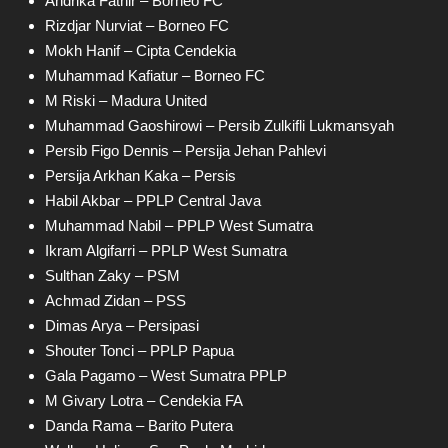
Andrika Fathir – Borneo FC
Rizdjar Nurviat – Borneo FC
Mokh Hanif – Cipta Cendekia
Muhammad Kafiatur – Borneo FC
M Riski – Madura United
Muhammad Gaoshirowi – Persib Zulkifli Lukmansyah
Persib Figo Dennis – Persija Jehan Pahlevi
Persija Arkhan Kaka – Persis
Habil Akbar – PPLP Central Java
Muhammad Nabil – PPLP West Sumatra
Ikram Algifarri – PPLP West Sumatra
Sulthan Zaky – PSM
Achmad Zidan – PSS
Dimas Arya – Persipasi
Shouter Tonci – PPLP Papua
Gala Pagamo – West Sumatra PPLP
M Givary Lotra – Cendekia FA
Danda Rama – Barito Putera