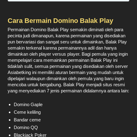
Cara Bermain Domino Balak Play
Permainan Domino Balak Play semakin diminati oleh para
pecinta judi dimanapun, karena permainan yang disediakan
pun bervariasi dan sangat seru untuk dimainkan, Balak Play
semakin terkenal karena permainannya adil dan hanya
dimainkan oleh player versus player. Bagi pemula yang ingin
mempelajari cara memainkan permainan Balak Play ini
tidaklah sulit, semua permainan yang disediakan oleh server
Asiabetking ini memiliki aturan bermain yang mudah untuk
dipelajari walaupun dimainkan oleh pemula yang baru ingin
mencoba untuk bergabung. Balak Play menjadi situs resmi
yang menyediakan 7 jenis permainan didalamnya antara lain:
Domino Gaple
Ceme keliling
Bandar ceme
Domino QQ
Blackjack Poker