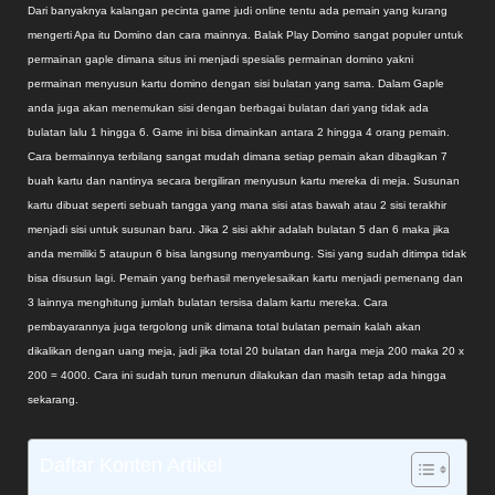
Dari banyaknya kalangan pecinta game judi online tentu ada pemain yang kurang
mengerti Apa itu Domino dan cara mainnya. Balak Play Domino sangat populer untuk
permainan gaple dimana situs ini menjadi spesialis permainan domino yakni
permainan menyusun kartu domino dengan sisi bulatan yang sama. Dalam Gaple
anda juga akan menemukan sisi dengan berbagai bulatan dari yang tidak ada
bulatan lalu 1 hingga 6. Game ini bisa dimainkan antara 2 hingga 4 orang pemain.
Cara bermainnya terbilang sangat mudah dimana setiap pemain akan dibagikan 7
buah kartu dan nantinya secara bergiliran menyusun kartu mereka di meja. Susunan
kartu dibuat seperti sebuah tangga yang mana sisi atas bawah atau 2 sisi terakhir
menjadi sisi untuk susunan baru. Jika 2 sisi akhir adalah bulatan 5 dan 6 maka jika
anda memiliki 5 ataupun 6 bisa langsung menyambung. Sisi yang sudah ditimpa tidak
bisa disusun lagi. Pemain yang berhasil menyelesaikan kartu menjadi pemenang dan
3 lainnya menghitung jumlah bulatan tersisa dalam kartu mereka.
Cara
pembayarannya juga tergolong unik dimana total bulatan pemain kalah akan
dikalikan dengan uang meja, jadi jika total 20 bulatan dan harga meja 200 maka 20 x
200 = 4000. Cara ini sudah turun menurun dilakukan dan masih tetap ada hingga
sekarang.
Daftar Konten Artikel