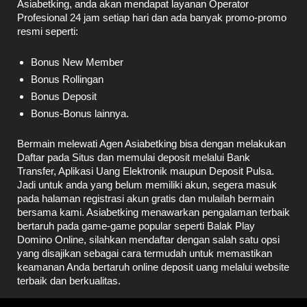
Asiabetking, anda akan mendapat layanan Operator
Profesional 24 jam setiap hari dan ada banyak promo-promo
resmi seperti:
Bonus New Member
Bonus Rollingan
Bonus Deposit
Bonus-Bonus lainnya.
Bermain melewati Agen Asiabetking bisa dengan melakukan
Daftar pada Situs dan memulai deposit melalui Bank
Transfer, Aplikasi Uang Elektronik maupun Deposit Pulsa.
Jadi untuk anda yang belum memiliki akun, segera masuk
pada halaman registrasi akun gratis dan mulailah bermain
bersama kami. Asiabetking menawarkan pengalaman terbaik
bertaruh pada game-game popular seperti Balak Play
Domino Online, silahkan mendaftar dengan salah satu opsi
yang disajikan sebagai cara termudah untuk memastikan
keamanan Anda bertaruh online deposit uang melalui website
terbaik dan berkualitas.