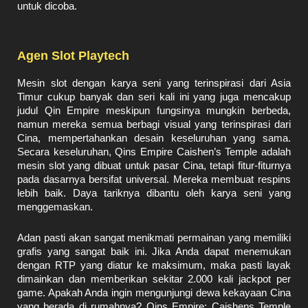
untuk dicoba.
Agen Slot Playtech
Mesin slot dengan karya seni yang terinspirasi dari Asia
Timur cukup banyak dan seri kali ini yang juga mencakup
judul Qin Empire meskipun fungsinya mungkin berbeda,
namun mereka semua berbagi visual yang terinspirasi dari
Cina, mempertahankan desain keseluruhan yang sama.
Secara keseluruhan, Qins Empire Caishen’s Temple adalah
mesin slot yang dibuat untuk pasar Cina, tetapi fitur-fiturnya
pada dasarnya bersifat universal. Mereka membuat respins
lebih baik. Daya tariknya dibantu oleh karya seni yang
menggemaskan.
Adan pasti akan sangat menikmati permainan yang memiliki
grafis yang sangat baik ini. Jika Anda dapat menemukan
dengan RTP yang diatur ke maksimum, maka pasti layak
dimainkan dan memberikan sekitar 2.000 kali jackpot per
game. Apakah Anda ingin mengunjungi dewa kekayaan Cina
yang berada di rumahnya? Qins Empire: Caishens Temple