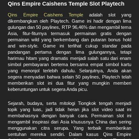
Qins Empire Caishens Temple Slot Playtech
Qins Empire Caishens Temple
adalah slot yang
dikembangkan oleh Playtech. Game ini hadir dengan lima
gulungan dan 50 paylines, RTP 96,46% dan mengambil tema
Asia, fitur-fiturnya termasuk permainan gratis dengan
permainan wild yang berkembang dan putaran bonus hold
and win-style. Game ini terlihat cukup standar pada
pandangan pertama dengan lima gulungannya, tetapi
harimau hitam yang dramatis menjadi salah satu dari enam
simbol pembayaran bertema bersama empat simbol kartu
yang menonjol terlebih dahulu. Selanjutnya, Anda akan
segera menyadari bahwa selain 50 paylines, Playtech telah
memberikan slot ini dua fitur yang mungkin memberi
keberuntungan untuk segera Anda picu.
Sejarah, budaya, serta mitologi Tiongkok tengah menjadi
topik yang luas, jadi tidak heran jika slot video saat ini
membahasnya dengan banyak cara. Permainan slot ini
mengambil inspirasi dari Asia khususnya China dan sering
menggunakan citra serupa. Yang terbaik memberikan
sentuhan mereka sendiri. Dalam kasus Qins Empire