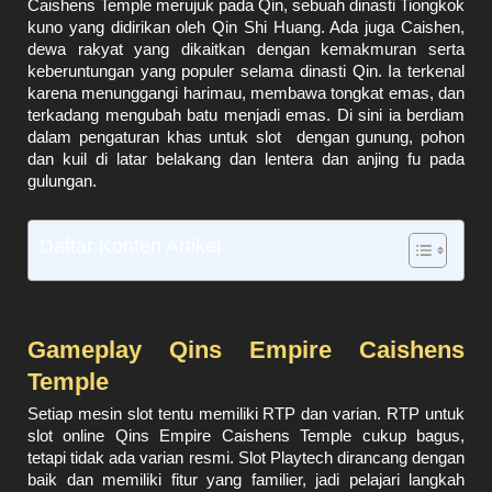
Caishens Temple merujuk pada Qin, sebuah dinasti Tiongkok
kuno yang didirikan oleh Qin Shi Huang. Ada juga Caishen,
dewa rakyat yang dikaitkan dengan kemakmuran serta
keberuntungan yang populer selama dinasti Qin. Ia terkenal
karena menunggangi harimau, membawa tongkat emas, dan
terkadang mengubah batu menjadi emas. Di sini ia berdiam
dalam pengaturan khas untuk slot dengan gunung, pohon
dan kuil di latar belakang dan lentera dan anjing fu pada
gulungan.
Daftar Konten Artikel
Gameplay Qins Empire Caishens
Temple
Setiap mesin slot tentu memiliki RTP dan varian. RTP untuk
slot online Qins Empire Caishens Temple cukup bagus,
tetapi tidak ada varian resmi. Slot Playtech dirancang dengan
baik dan memiliki fitur yang familier, jadi pelajari langkah