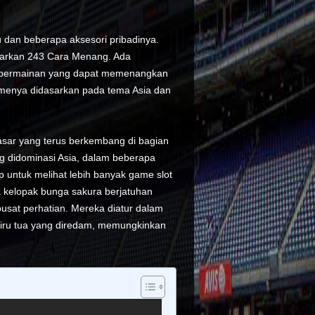
dan beberapa aksesori pribadinya.
warkan 243 Cara Menang. Ada
m permainan yang dapat memenangkan
menya didasarkan pada tema Asia dan
pasar yang terus berkembang di bagian
g didominasi Asia, dalam beberapa
 untuk melihat lebih banyak game slot
a kelopak bunga sakura berjatuhan
pusat perhatian. Mereka diatur dalam
biru tua yang diredam, memungkinkan