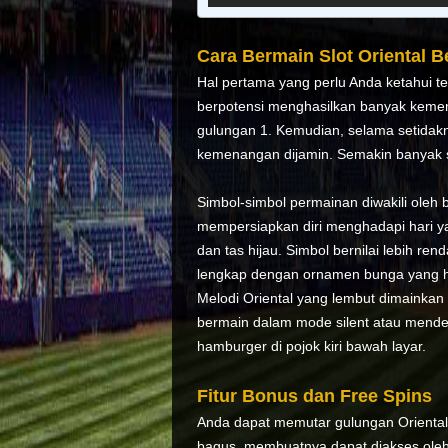
Cara Bermain Slot Oriental B
Hal pertama yang perlu Anda ketahui t
berpotensi menghasilkan banyak kemen
gulungan 1. Kemudian, selama setidakn
kemenangan dijamin. Semakin banyak 
Simbol-simbol permainan diwakili oleh 
mempersiapkan diri menghadapi hari yang
dan tas hijau. Simbol bernilai lebih ren
lengkap dengan ornamen bunga yang ha
Melodi Oriental yang lembut dimainkan
bermain dalam mode silent atau mende
hamburger di pojok kiri bawah layar.
Fitur Bonus dan Free Spins
Anda dapat memutar gulungan Oriental 
bagus, membuatnya dapat diakses oleh 