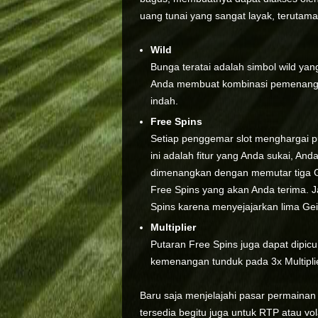
uang tunai yang sangat layak, terutama
Wild
Bunga teratai adalah simbol wild yan
Anda membuat kombinasi pemenang. A
indah.
Free Spins
Setiap penggemar slot menghargai p
ini adalah fitur yang Anda sukai, A
dimenangkan dengan memutar tiga Ge
Free Spins yang akan Anda terima. J
Spins karena menyejajarkan lima Gei
Multiplier
Putaran Free Spins juga dapat dipic
kemenangan tunduk pada 3x Multipli
Baru saja menjelajahi pasar permaina
tersedia begitu juga untuk RTP atau vol