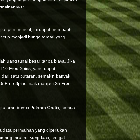
ermainannya:
 Kapanpun muncul, ini dapat membantu
ncup menjadi bunga teratai yang
h uang tunai besar tanpa biaya. Jika
l 10 Free Spins, yang dapat
dari satu putaran, semakin banyak
5 Free Spins, naik menjadi 25 Free
 putaran bonus Putaran Gratis, semua
 data permainan yang diperlukan
rentang taruhan yang luas, sangat