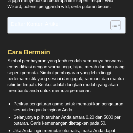
ia juga menyebutkan beberapa fitur seperti respin, Wild
Wizard, potensi pengganda wild, serta putaran bebas.
Daftar Konten Artikel
Cara Bermain
Simbol pembayaran yang lebih rendah semuanya berwarna
emas dihiasi dengan warna ungu, hijau, merah dan biru yang
seperti permata. Simbol pembayaran yang lebih tinggi
bertema mistik yang sesuai dan gagak, ramuan, dan mantra
sihir berlimpah. Berikut adalah langkah mudah yang akan
membantu anda untuk memulai permainan:
Periksa pengaturan game untuk memastikan pengaturan
sesuai dengan keinginan Anda.
Selanjutnya pilih taruhan Anda antara 0,20 dan 5000 per
putaran. Garis kemenangan ditetapkan pada 50.
Jika Anda ingin memutar otomatis, maka Anda dapat