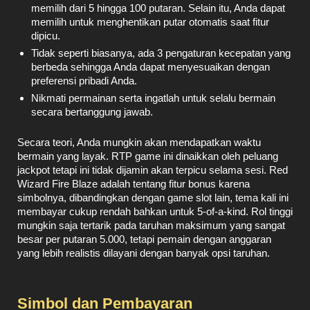
memilih dari 5 hingga 100 putaran. Selain itu, Anda dapat
memilih untuk menghentikan putar otomatis saat fitur
dipicu.
Tidak seperti biasanya, ada 3 pengaturan kecepatan yang
berbeda sehingga Anda dapat menyesuaikan dengan
preferensi pribadi Anda.
Nikmati permainan serta ingatlah untuk selalu bermain
secara bertanggung jawab.
Secara teori, Anda mungkin akan mendapatkan waktu
bermain yang layak. RTP game ini dinaikkan oleh peluang
jackpot tetapi ini tidak dijamin akan terpicu selama sesi. Red
Wizard Fire Blaze adalah tentang fitur bonus karena
simbolnya, dibandingkan dengan game slot lain, tema kali ini
membayar cukup rendah bahkan untuk 5-of-a-kind. Rol tinggi
mungkin saja tertarik pada taruhan maksimum yang sangat
besar per putaran 5.000, tetapi pemain dengan anggaran
yang lebih realistis dilayani dengan banyak opsi taruhan.
Simbol dan Pembayaran