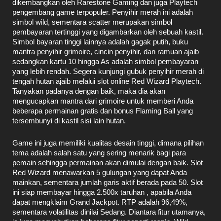
dikembangkan oleh Rarestone Gaming dan juga Playtech
pengembang game terpopuler. Penyihir merah ini adalah
simbol wild, sementara scatter merupakan simbol
pembayaran tertinggi yang digambarkan oleh sebuah kastil.
Simbol bayaran tinggi lainnya adalah gagak putih, buku
mantra penyihir grimoire, cincin penyihir, dan ramuan ajaib
sedangkan kartu 10 hingga As adalah simbol pembayaran
yang lebih rendah. Segera kunjungi gubuk penyihir merah di
tengah hutan ajaib melalui slot online Red Wizard Playtech.
Tanyakan padanya dengan baik, maka dia akan
mengucapkan mantra dari grimoire untuk memberi Anda
beberapa permainan gratis dan bonus Flaming Ball yang
tersembunyi di kastil sisi lain hutan.
Game ini juga memiliki kualitas desain tinggi, dimana pilihan
tema adalah salah satu yang sering menarik bagi para
pemain sehingga permainan akan dimulai dengan baik. Slot
Red Wizard menawarkan 5 gulungan yang dapat Anda
mainkan, sementara jumlah garis aktif berada pada 50. Slot
ini siap membayar hingga 2.500x taruhan , apabila Anda
dapat mengklaim Grand Jackpot. RTP adalah 96,49%,
sementara volatilitas dinilai Sedang. Diantara fitur utamanya,