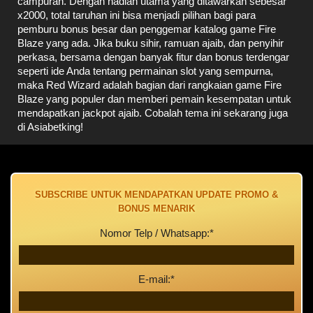
campuran. Dengan hadiah utama yang ditawarkan sebesar
x2000, total taruhan ini bisa menjadi pilihan bagi para
pemburu bonus besar dan penggemar katalog game Fire
Blaze yang ada. Jika buku sihir, ramuan ajaib, dan penyihir
perkasa, bersama dengan banyak fitur dan bonus terdengar
seperti ide Anda tentang permainan slot yang sempurna,
maka Red Wizard adalah bagian dari rangkaian game Fire
Blaze yang populer dan memberi pemain kesempatan untuk
mendapatkan jackpot ajaib. Cobalah tema ini sekarang juga
di Asiabetking!
SUBSCRIBE UNTUK MENDAPATKAN UPDATE PROMO &
BONUS MENARIK
Nomor Telp / Whatsapp:*
E-mail:*