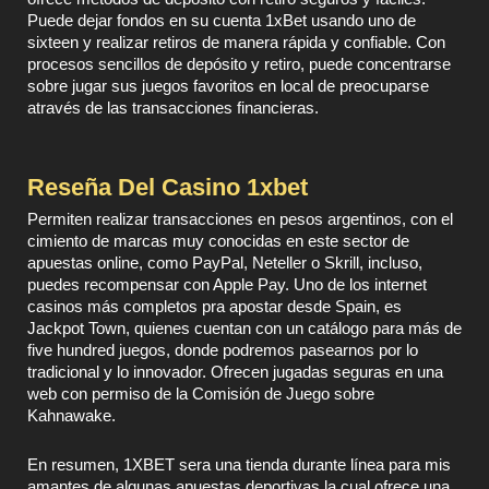
Puede dejar fondos en su cuenta 1xBet usando uno de
sixteen y realizar retiros de manera rápida y confiable. Con
procesos sencillos de depósito y retiro, puede concentrarse
sobre jugar sus juegos favoritos en local de preocuparse
através de las transacciones financieras.
Reseña Del Casino 1xbet
Permiten realizar transacciones en pesos argentinos, con el
cimiento de marcas muy conocidas en este sector de
apuestas online, como PayPal, Neteller o Skrill, incluso,
puedes recompensar con Apple Pay. Uno de los internet
casinos más completos pra apostar desde Spain, es
Jackpot Town, quienes cuentan con un catálogo para más de
five hundred juegos, donde podremos pasearnos por lo
tradicional y lo innovador. Ofrecen jugadas seguras en una
web con permiso de la Comisión de Juego sobre
Kahnawake.
En resumen, 1XBET sera una tienda durante línea para mis
amantes de algunas apuestas deportivas la cual ofrece una