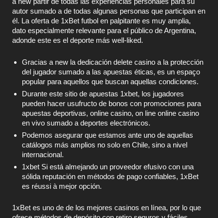
a new partir de todas las experiencias personales para su
autor sumado a de todas algunas personas que participan en
él. La oferta de 1xBet futbol en palpitante es muy amplia,
dato especialmente relevante para el público de Argentina,
adonde este es el deporte más well-liked.
Gracias a new la dedicación delete casino a la protección
del jugador sumado a las apuestas éticas, es un espaço
popular para aquellos que buscan aquellas condiciones.
Durante este sitio de apuestas 1xbet, los jugadores
pueden hacer usufructo de bonos con promociones para
apuestas deportivas, online casino, on line online casino
en vivo sumado a deportes electrónicos.
Podemos asegurar que estamos ante uno de aquellas
catálogos más amplios no solo en Chile, sino a nivel
internacional.
1xbet Si está almejando un proveedor efusivo con una
sólida reputación en métodos de pago confiables, 1xBet
es réussi à mejor opción.
1xBet es uno de de los mejores casinos en línea, por lo que
ofrece métodos de depósito con retiro seguros y fáciles.