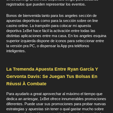
registrados que pueden representar los eventos.
Bonos de bienvenida tanto para los angeles sección de
apuestas deportivas como para la sección sobre on line
casino online. La trampolín para colocar mi apuesta
deportiva 1xBet hace fácil la activación entre todas las
distintas aplicaciones entre ma casa. En los angeles esquina
superior izquierda dispone de iconos para seleccionar entre
la versión pra PC, o dispensar la App pra teléfonos
inteligentes.
La Tremenda Apuesta Entre Ryan García Y
Gervonta Davis: Se Juegan Tus Bolsas En
Réussi À Combate
Para ayudarlo a great aprovechar al máximo el tiempo que
dedica an arriesgar, 1xBet ofrece innumerables promociones
diferentes. Puede usar sus promociones para probar nuevas
estrategias y apuestas sin tener o qual gastar mucho sobre