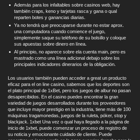
Además para los infaltables sobre casinos web, hay
también craps, keno y tarjetas rasca y gana o qual
reparten botes y ganancias diarias.
Ya no tendrá que preocuparse durante no estar aprox.
una computadora cuando comience el juego,
simplemente saque su teléfono de su bolsillo y coloque
sus apuestas sobre dinero en línea.
Al principio, no aparece sobre ela cuenta main, pero es
mastrado como una línea adicional debajo sobre los
principales indicadores dinerarios de la obligación.
Los usuarios también pueden acceder a great un producto
eficaz para el on line casino, sabemos que los deportes son
el plato principal de 1xBet, pero los juegos de albur no pasan
desapercibidos. En el casino puedes encontrar la gran
variedad de juegos desarrollados durante los proveedores
que incluye mayor prestigio en la industria, tiene más de 100
máquinas tragamonedas, juegos de la ruleta, póker, stop y
blackjack. 1xbet Una vez o qual haya llegado a la página de
inicio de 1xbet, puede comenzar un proceso de registro de
su noticia y emocionante cuidado de cliente. Puede