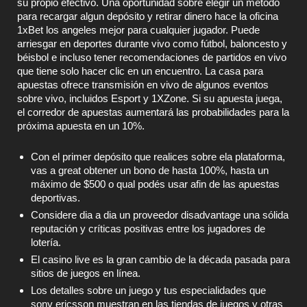
su propio efectivo. Una oportunidad sobre elegir un método
para recargar algun depósito y retirar dinero hace la oficina
1xBet los angeles mejor para cualquier jugador. Puede
arriesgar en deportes durante vivo como fútbol, ​​baloncesto y
béisbol e incluso tener recomendaciones de partidos en vivo
que tiene solo hacer clic en un encuentro. La casa para
apuestas ofrece transmisión en vivo de algunos eventos
sobre vivo, incluidos Esport y 1XZone. Si su apuesta juega,
el corredor de apuestas aumentará las probabilidades para la
próxima apuesta en un 10%.
Con el primer depósito que realices sobre ela plataforma,
vas a great obtener un bono de hasta 100%, hasta un
máximo de $500 o qual podés usar afin de las apuestas
deportivas.
Considere dia a dia un proveedor disadvantage una sólida
reputación y críticas positivas entre los jugadores de
lotería.
El casino live es la gran cambio de la década pasada para
sitios de juegos en línea.
Los detalles sobre un juego y tus especialidades que
sony ericsson muestran en las tiendas de juegos y otras