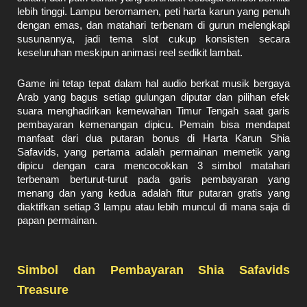
lebih tinggi. Lampu berornamen, peti harta karun yang penuh
dengan emas, dan matahari terbenam di gurun melengkapi
susunannya, jadi tema slot cukup konsisten secara
keseluruhan meskipun animasi reel sedikit lambat.
Game ini tetap tepat dalam hal audio berkat musik bergaya
Arab yang bagus setiap gulungan diputar dan pilihan efek
suara menghadirkan kemewahan Timur Tengah saat garis
pembayaran kemenangan dipicu. Pemain bisa mendapat
manfaat dari dua putaran bonus di Harta Karun Shia
Safavids, yang pertama adalah permainan memetik yang
dipicu dengan cara mencocokkan 3 simbol matahari
terbenam berturut-turut pada garis pembayaran yang
menang dan yang kedua adalah fitur putaran gratis yang
diaktifkan setiap 3 lampu atau lebih muncul di mana saja di
papan permainan.
Simbol dan Pembayaran Shia Safavids
Treasure