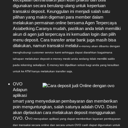
digunakan secara berulang-ulang untuk keperluan
transaksi deposit. Keunggulan ini menjadi salah satu
pilihan yang makin digemari para member dalam
melakukan permainan online bersama Agen Terpercaya
Asiabetking.Caranya mudah, pastikan anda telah memiliki
akun di agen judi terpercaya ini kemudian login dan pilih
menu deposit. Cara transfer antar bank juga masih bisa
dilakukan, namun transaksi melalui
e-money akan dibantu dengan
menghubungi customer service kami sehingga dapat diarahkan bagaimana
tahapan melakukan deposit e-money meski anda sedang tidak memiliki saldo
pada rekening sekalipun. E-money kini dijadikan solusi bagi anda yang kesulitan
untuk ke ATM hanya melakukan transfer saja.
OVO
Adapun
aplikasi
smart yang menyediakan pembayaran dan memberikan
poin menguntungkan, salah satunya adalah OVO. Disini
akan dijelaskan cara melakukan deposit menggunakan
OVO. O
VO merupakan aplikasi yang dapat memberikan layanan pembayaran
dan transaksi secara online dan secara umum OVO cash dapat digunakan untuk