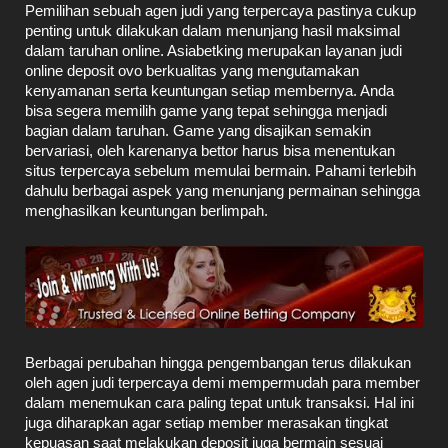
Pemilihan sebuah agen judi yang terpercaya pastinya cukup
penting untuk dilakukan dalam menunjang hasil maksimal
dalam taruhan online. Asiabetking merupakan layanan judi
online deposit ovo berkualitas yang mengutamakan
kenyamanan serta keuntungan setiap membernya. Anda
bisa segera memilih game yang tepat sehingga menjadi
bagian dalam taruhan. Game yang disajikan semakin
bervariasi, oleh karenanya bettor harus bisa menentukan
situs terpercaya sebelum memulai bermain. Pahami terlebih
dahulu berbagai aspek yang menunjang permainan sehingga
menghasilkan keuntungan berlimpah.
Berbagai perubahan hingga pengembangan terus dilakukan
oleh agen judi terpercaya demi mempermudah para member
dalam menemukan cara paling tepat untuk transaksi. Hal ini
juga diharapkan agar setiap member merasakan tingkat
kepuasan saat melakukan deposit juga bermain sesuai