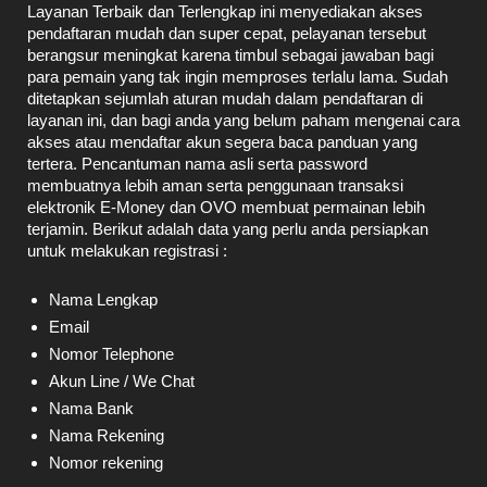
Layanan Terbaik dan Terlengkap ini menyediakan akses
pendaftaran mudah dan super cepat, pelayanan tersebut
berangsur meningkat karena timbul sebagai jawaban bagi
para pemain yang tak ingin memproses terlalu lama. Sudah
ditetapkan sejumlah aturan mudah dalam pendaftaran di
layanan ini, dan bagi anda yang belum paham mengenai cara
akses atau mendaftar akun segera baca panduan yang
tertera. Pencantuman nama asli serta password
membuatnya lebih aman serta penggunaan transaksi
elektronik E-Money dan OVO membuat permainan lebih
terjamin. Berikut adalah data yang perlu anda persiapkan
untuk melakukan registrasi :
Nama Lengkap
Email
Nomor Telephone
Akun Line / We Chat
Nama Bank
Nama Rekening
Nomor rekening