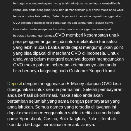
berbagai macam pembayaran yang telah bekerja sama sehingga menjadi lebih
cepat. Jika anda pengguna OVO dan gemar bermain judi online maka anda wajib
bermain di situs Asiabetking. Sebab layanan ini menerima
deposit menggunakan
OVO sehingga menjadi lebih cepat dan mudah tanpa repot. Bukan hanya
kemudahan serta kecepatan transaksi namun anda juga bisa mendapat
OVO memberi kesempatan untuk
beberapa keuntungan lainnya.
para penggemar game judi untuk melakukan transaksi
yang lebih mudah bahka anda dapat mengumpulkan point
yang bisa dipakai di merchant OVO di Indonesia. Untuk
anda yang belum mengerti caranya deposit menggunakan
OVO maka pahami beberapa ketentuannya atau anda
bisa bertanya langsung pada Customer Support kami.
Deposit
dengan menggunakan E-Money ataupun OVO bisa
dipergunakan untuk semua permainan. Setelah pembayaran
anda berhasil dikonfirmasi, maka saldo anda akan
bertambah sejumlah yang sama dengan pembayaran yang
anda lakukan. Semua games yang tersedia di layanan ini
dapat dimainkan menggunakan saldo kredit akun anda baik
game Sportsbook, Casino, Bola Tangkas, Poker, Tembak
Ikan dan berbagai permainan menarik lainnya.