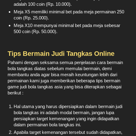
adalah 100 coin (Rp. 10.000).
Meja X5 memiliki minimal bet pada meja permainan 250
coin (Rp. 25.000).
Meja X10 mempunyai minimal bet pada meja sebesar
500 coin (Rp. 50.000).
Tips Bermain Judi Tangkas Online
Pahami dengan seksama semua penjelasan cara bermain
bola tangkas diatas sebelum memulai bermain, demi
membantu anda agar bisa meraih keuntungan lebih dari
permainan kami juga memberikan beberapa tips bermain
game judi bola tangkas asia yang bisa diterapkan sebagai
berikut :
Hal utama yang harus dipersiapkan dalam bermain judi
bola tangkas ini adalah modal bermain, jangan lupa
persiapkan target kemenangan yang ingin didapatkan
dalam permainan bola tangkas ini.
Apabila target kemenangan tersebut sudah didapatkan,