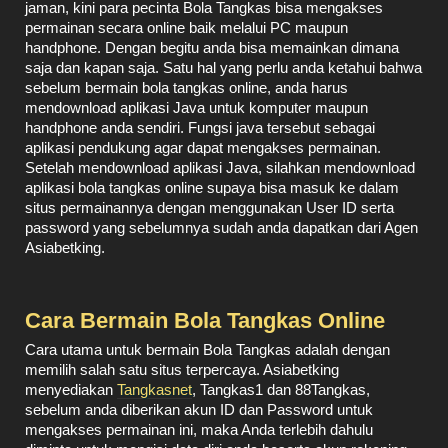
jaman, kini para pecinta Bola Tangkas bisa mengakses
permainan secara online baik melalui PC maupun
handphone. Dengan begitu anda bisa memainkan dimana
saja dan kapan saja. Satu hal yang perlu anda ketahui bahwa
sebelum bermain bola tangkas online, anda harus
mendownload aplikasi Java untuk komputer maupun
handphone anda sendiri. Fungsi java tersebut sebagai
aplikasi pendukung agar dapat mengakses permainan.
Setelah mendownload aplikasi Java, silahkan mendownload
aplikasi bola tangkas online supaya bisa masuk ke dalam
situs permainannya dengan menggunakan User ID serta
password yang sebelumnya sudah anda dapatkan dari Agen
Asiabetking.
Cara Bermain Bola Tangkas Online
Cara utama untuk bermain Bola Tangkas adalah dengan
memilih salah satu situs terpercaya. Asiabetking
menyediakan
Tangkasnet
, Tangkas1 dan 88Tangkas,
sebelum anda diberikan akun ID dan Password untuk
mengakses permainan ini, maka Anda terlebih dahulu