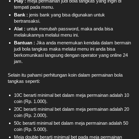
Play :
meja permainan judi bola tangkas yang ingin di
tempati pada menu.
Bank :
jenis bank yang bisa digunakan untuk
bertransaksi.
Alat :
untuk merubah password, maka anda bisa
melakukannya melalui menu ini.
Bantuan :
Jika anda menemukan kendala dalam bermain
judi bola tangkas maka melalui menu ini anda bisa
berkomunikasi langsung dengan operator yang online 24
jam.
Selain itu pahami perhitungan koin dalam permainan bola
tangkas seperti:
10C berarti minimal bet dalam meja permainan adalah 10
coin (Rp. 1.000).
20C berarti minimal bet dalam meja permainan adalah 20
coin (Rp. 2.000).
50c berarti minimal bet dalam meja permainan adalah 50
coin (Rp. 5.000).
Meja double berarti minimal bet pada meja permainan