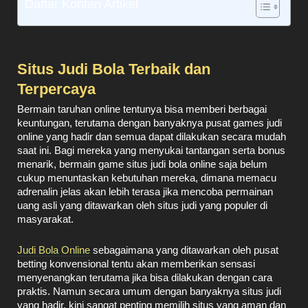
Daftar Konten Artikel
Situs Judi Bola Terbaik dan
Terpercaya
Bermain taruhan online tentunya bisa memberi berbagai
keuntungan, terutama dengan banyaknya pusat games judi
online yang hadir dan semua dapat dilakukan secara mudah
saat ini. Bagi mereka yang menyukai tantangan serta bonus
menarik, bermain game situs judi bola online saja belum
cukup menuntaskan kebutuhan mereka, dimana memacu
adrenalin jelas akan lebih terasa jika mencoba permainan
uang asli yang ditawarkan oleh situs judi yang populer di
masyarakat.
Judi Bola Online
sebagaimana yang ditawarkan oleh pusat
betting konvensional tentu akan memberikan sensasi
menyenangkan terutama jika bisa dilakukan dengan cara
praktis. Namun secara umum dengan banyaknya situs judi
yang hadir, kini sangat penting memilih situs yang aman dan