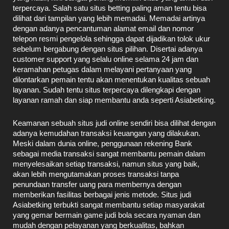
terpercaya. Salah satu situs betting paling aman tentu bisa
dilihat dari tampilan yang lebih memadai. Memadai artinya
dengan adanya pencantuman alamat email dan nomor
telepon resmi pengelola sehingga dapat dijadikan tolok ukur
sebelum bergabung dengan situs pilihan. Disertai adanya
customer support yang selalu online selama 24 jam dan
keramahan petugas dalam melayani pertanyaan yang
dilontarkan pemain tentu akan menentukan kualitas sebuah
layanan. Sudah tentu situs terpercaya dilengkapi dengan
layanan ramah dan siap membantu anda seperti Asiabetking.
Keamanan sebuah situs judi online sendiri bisa dilihat dengan
adanya kemudahan transaksi keuangan yang dilakukan.
Meski dalam dunia online, penggunaan rekening Bank
sebagai media transaksi sangat membantu pemain dalam
menyelesaikan setiap transaksi, namun situs yang baik,
akan lebih mengutamakan proses transaksi tanpa
penundaan transfer uang para membernya dengan
memberikan fasilitas berbagai jenis metode. Situs judi
Asiabetking terbukti sangat membantu setiap masyarakat
yang gemar bermain game judi bola secara nyaman dan
mudah dengan pelayanan yang berkualitas, bahkan