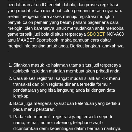
pendaftaran akun ID terlebih dahulu, dan proses registrasi
yang mudah akan membuat calon pemain merasa nyaman.
Selain mengenai cara akses menuju registrasi mungkin
banyak calon pemain yang belum paham bagaimana cara
melogin, oleh karenanya untuk memudahkan anda mencoba
game terbaik judi bola di situs terpercaya
SBOBET
, NOVA88
atau MAXBET Sportsbook, maka panduan cara daftar
menjadi info penting untuk anda. Berikut langkah-langkahnya
:
Silahkan masuk ke halaman utama situs judi terpercaya
asiabetking.id dan mulailah membuat akun pribadi anda.
Cara akses registrasi sangat mudah silahkan klik menu
transaksi dan pilih register dimana tersedia formulir
pendaftaran yang bisa langsung anda isi dengan data
lengkap.
Baca juga mengenai syarat dan ketentuan yang berlaku
pada menu peraturan.
Pada kolom formulir registrasi yang tersedia seperti
nama, e-mail, nomor rekening, telephone wajib
dicantumkan demi kepentingan dalam bermain nantinya.