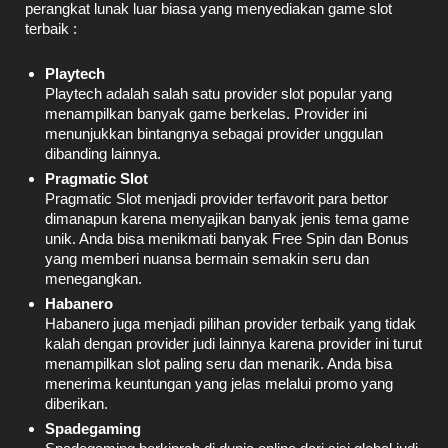
perangkat lunak luar biasa yang menyediakan game slot
terbaik :
Playtech
Playtech adalah salah satu provider slot popular yang
menampilkan banyak game berkelas. Provider ini
menunjukkan bintangnya sebagai provider unggulan
dibanding lainnya.
Pragmatic Slot
Pragmatic Slot menjadi provider terfavorit para bettor
dimanapun karena menyajikan banyak jenis tema game
unik. Anda bisa menikmati banyak Free Spin dan Bonus
yang memberi nuansa bermain semakin seru dan
menegangkan.
Habanero
Habanero juga menjadi pilihan provider terbaik yang tidak
kalah dengan provider judi lainnya karena provider ini turut
menampilkan slot paling seru dan menarik. Anda bisa
menerima keuntungan yang jelas melalui promo yang
diberikan.
Spadegaming