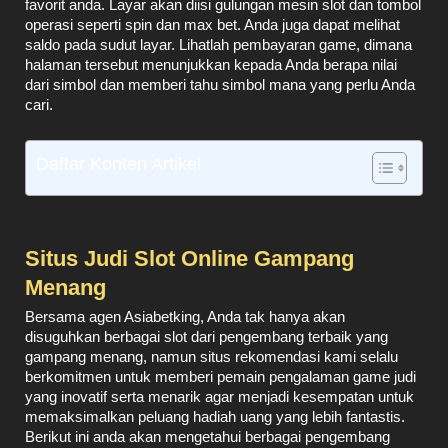
favorit anda. Layar akan diisi gulungan mesin slot dan tombol
operasi seperti spin dan max bet. Anda juga dapat melihat
saldo pada sudut layar. Lihatlah pembayaran game, dimana
halaman tersebut menunjukkan kepada Anda berapa nilai
dari simbol dan memberi tahu simbol mana yang perlu Anda
cari.
Daftar Konten Artikel
Situs Judi Slot Online Gampang
Menang
Bersama agen Asiabetking, Anda tak hanya akan
disuguhkan berbagai slot dari pengembang terbaik yang
gampang menang, namun situs rekomendasi kami selalu
berkomitmen untuk memberi pemain pengalaman game judi
yang inovatif serta menarik agar menjadi kesempatan untuk
memaksimalkan peluang hadiah uang yang lebih fantastis.
Berikut ini anda akan mengetahui berbagai pengembang