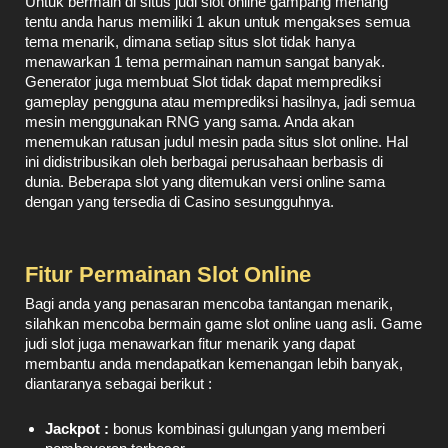
Untuk bermain di situs judi slot online gampang menang
tentu anda harus memiliki 1 akun untuk mengakses semua
tema menarik, dimana setiap situs slot tidak hanya
menawarkan 1 tema permainan namun sangat banyak.
Generator juga membuat Slot tidak dapat memprediksi
gameplay pengguna atau memprediksi hasilnya, jadi semua
mesin menggunakan RNG yang sama. Anda akan
menemukan ratusan judul mesin pada situs slot online. Hal
ini didistribusikan oleh berbagai perusahaan berbasis di
dunia. Beberapa slot yang ditemukan versi online sama
dengan yang tersedia di Casino sesungguhnya.
Fitur Permainan Slot Online
Bagi anda yang penasaran mencoba tantangan menarik,
silahkan mencoba bermain game slot online uang asli. Game
judi slot juga menawarkan fitur menarik yang dapat
membantu anda mendapatkan kemenangan lebih banyak,
diantaranya sebagai berikut :
Jackpot :
bonus kombinasi gulungan yang memberi