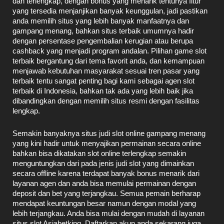
dan terlengkap, dengan bonus yang menarik tentunya fitur
yang tersedia menjanjikan banyak keunggulan, jadi pastikan
anda memilih situs yang lebih banyak manfaatnya dan
gampang menang, bahkan situs terbaik umumnya hadir
dengan persentase pengembalian kerugian atau berupa
cashback yang menjadi program andalan. Pilihan game slot
terbaik bergantung dari tema favorit anda, dan kemampuan
menjawab kebutuhan masyarakat sesuai tren pasar yang
terbaik tentu sangat penting bagi kami sebagai agen slot
terbaik di Indonesia, bahkan tak ada yang lebih baik jika
dibandingkan dengan memilih situs resmi dengan fasilitas
lengkap.
Semakin banyaknya situs judi slot online gampang menang
yang kini hadir untuk menyajikan permainan secara online
bahkan bisa dikatakan slot online terlengkap semakin
menguntungkan dari pada jenis judi slot yang dimainkan
secara offline karena terdapat banyak bonus menarik dari
layanan agen dan anda bisa memulai permainan dengan
deposit dan bet yang terjangkau. Semua pemain berharap
mendapat keuntungan besar namun dengan modal yang
lebih terjangkau. Anda bisa mulai dengan mudah di layanan
situs slot Asiabetking. Daftarkan akun anda sekarang juga