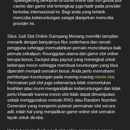
Spadegaming berkiprah di dunia online dari sisi global judi
casino dan game slot terlengkap juga hadir pada provider
berkelas internasional ini. Bagi anda yang tertarik
mencoba keberuntungan sangat dianjurkan mencoba
provider ini.
Situs Judi Slot Online Gampang Menang memiliki tampilan
menarik dengan banyaknya fitur sederhana dan ramah
pengguna sehingga memudahkan pemain mencobanya baik
pemula sekalipun. Keunggulan utama dari game slot online
berupa bonus Jackpot atau payout yang meningkat untuk
beberapa mesin sehingga membuat keuntungan yang bisa
diperoleh menjadi semakin besar. Anda perlu memahami
perhitungan keuntungan pada masing-masing
mesin slot
.
Permainan judi slot juga sebenarnya tidak memerlukan
keahlian atau murni mengandalkan keberuntungan dan tidak
perlu khawatir karena mesin slot tidak dapat dimanipulasi
sebab menggunakan metode RNG atau Random Number
Generator yang menjamin putaran permainan slot secara
adil, inilah hal yang menjadikan game online slot semakin
layak untuk dicoba.