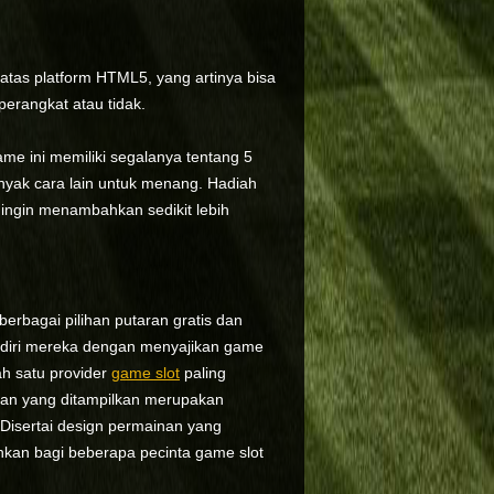
tas platform HTML5, yang artinya bisa
erangkat atau tidak.
me ini memiliki segalanya tentang 5
anyak cara lain untuk menang. Hadiah
 ingin menambahkan sedikit lebih
erbagai pilihan putaran gratis dan
n diri mereka dengan menyajikan game
h satu provider
game slot
paling
inan yang ditampilkan merupakan
Disertai design permainan yang
Bahkan bagi beberapa pecinta game slot