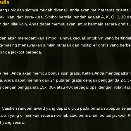
edia
yang unik dan slotnya mudah dikenali. Anda akan melihat tema oriental 
ak, ikan, dan kura-kura. Simbol bernilai rendah adalah A, K, Q, J, 10 d
dan nilai koin, Anda dapat memutuskan untuk bermain secara gratis un
 dan akan menggantikan simbol lainnya kecuali untuk yin yang bertindak
g-masing menawarkan jumlah putaran dan multiplier gratis yang ber
n tiga jackpot berbeda.
 reel, Anda akan memicu bonus spin gratis. Ketika Anda mendapatkan 
a. Anda dapat memilih dari 24 putaran gratis dengan pengganda 2x, 3x
tis dengan pengganda 15x, 30x atau 40x sebagai opsi dengan volatilitas 
ur Caishen random award yang dapat dipicu pada putaran apapun selam
taran yang dimainkan secara normal, atau permainan bonus jackpot. 
t yang sesuai