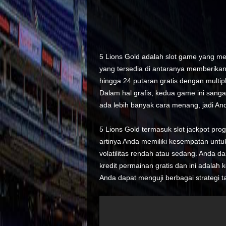
5 Lions Gold adalah slot game yang me
yang tersedia di antaranya memberikan
hingga 24 putaran gratis dengan multipli
Dalam hal grafis, kedua game ini sang
ada lebih banyak cara menang, jadi An
5 Lions Gold termasuk slot jackpot prog
artinya Anda memiliki kesempatan unt
volatilitas rendah atau sedang. Anda
kredit permainan gratis dan ini adala
Anda dapat menguji berbagai strategi 