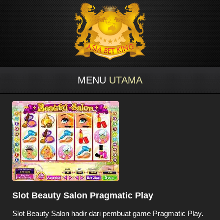
MENU
UTAMA
Slot Beauty Salon Pragmatic Play
Slot Beauty Salon hadir dari pembuat game Pragmatic Play.