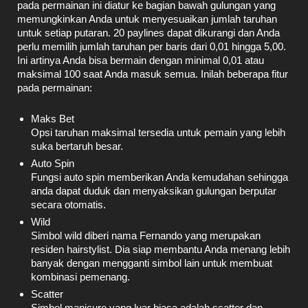
pada permainan ini diatur ke bagian bawah gulungan yang
memungkinkan Anda untuk menyesuaikan jumlah taruhan
untuk setiap putaran. 20 paylines dapat dikurangi dan Anda
perlu memilih jumlah taruhan per baris dari 0,01 hingga 5,00.
Ini artinya Anda bisa bermain dengan minimal 0,01 atau
maksimal 100 saat Anda masuk semua. Inilah beberapa fitur
pada permainan:
Maks Bet
Opsi taruhan maksimal tersedia untuk pemain yang lebih
suka bertaruh besar.
Auto Spin
Fungsi auto spin memberikan Anda kemudahan sehingga
anda dapat duduk dan menyaksikan gulungan berputar
secara otomatis.
Wild
Simbol wild diberi nama Fernando yang merupakan
residen hairstylist. Dia siap membantu Anda menang lebih
banyak dengan mengganti simbol lain untuk membuat
kombinasi pemenang.
Scatter
Simbol manicure yang luar biasa adalah scatter dan