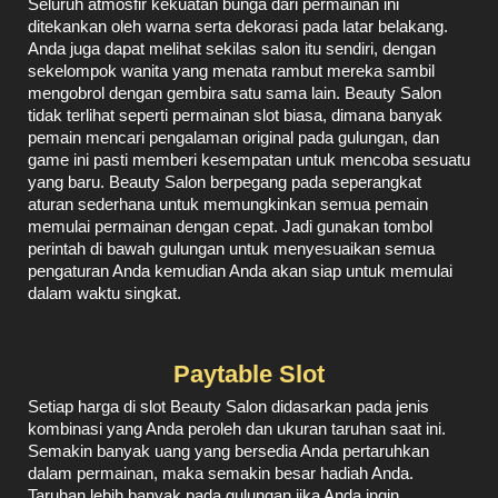
Seluruh atmosfir kekuatan bunga dari permainan ini
ditekankan oleh warna serta dekorasi pada latar belakang.
Anda juga dapat melihat sekilas salon itu sendiri, dengan
sekelompok wanita yang menata rambut mereka sambil
mengobrol dengan gembira satu sama lain. Beauty Salon
tidak terlihat seperti permainan slot biasa, dimana banyak
pemain mencari pengalaman original pada gulungan, dan
game ini pasti memberi kesempatan untuk mencoba sesuatu
yang baru. Beauty Salon berpegang pada seperangkat
aturan sederhana untuk memungkinkan semua pemain
memulai permainan dengan cepat. Jadi gunakan tombol
perintah di bawah gulungan untuk menyesuaikan semua
pengaturan Anda kemudian Anda akan siap untuk memulai
dalam waktu singkat.
Paytable Slot
Setiap harga di slot Beauty Salon didasarkan pada jenis
kombinasi yang Anda peroleh dan ukuran taruhan saat ini.
Semakin banyak uang yang bersedia Anda pertaruhkan
dalam permainan, maka semakin besar hadiah Anda.
Taruhan lebih banyak pada gulungan jika Anda ingin