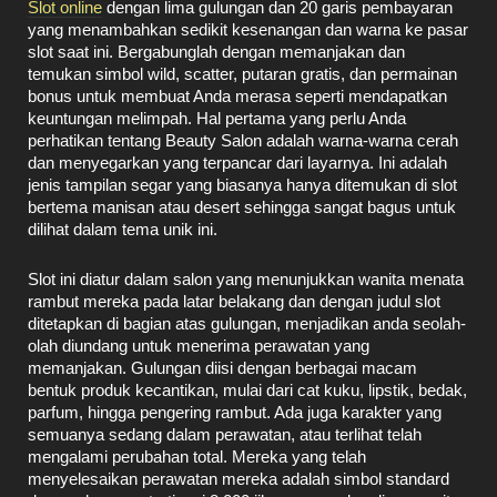
Slot online
dengan lima gulungan dan 20 garis pembayaran
yang menambahkan sedikit kesenangan dan warna ke pasar
slot saat ini. Bergabunglah dengan memanjakan dan
temukan simbol wild, scatter, putaran gratis, dan permainan
bonus untuk membuat Anda merasa seperti mendapatkan
keuntungan melimpah. Hal pertama yang perlu Anda
perhatikan tentang Beauty Salon adalah warna-warna cerah
dan menyegarkan yang terpancar dari layarnya. Ini adalah
jenis tampilan segar yang biasanya hanya ditemukan di slot
bertema manisan atau desert sehingga sangat bagus untuk
dilihat dalam tema unik ini.
Slot ini diatur dalam salon yang menunjukkan wanita menata
rambut mereka pada latar belakang dan dengan judul slot
ditetapkan di bagian atas gulungan, menjadikan anda seolah-
olah diundang untuk menerima perawatan yang
memanjakan. Gulungan diisi dengan berbagai macam
bentuk produk kecantikan, mulai dari cat kuku, lipstik, bedak,
parfum, hingga pengering rambut. Ada juga karakter yang
semuanya sedang dalam perawatan, atau terlihat telah
mengalami perubahan total. Mereka yang telah
menyelesaikan perawatan mereka adalah simbol standard