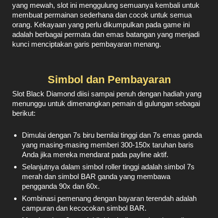
yang mewah, slot ini menggulung semuanya kembali untuk
membuat permainan sederhana dan cocok untuk semua
orang. Kekayaan yang perlu dikumpulkan pada game ini
adalah berbagai permata dan emas batangan yang menjadi
kunci menciptakan garis pembayaran menang.
Simbol dan Pembayaran
Slot Black Diamond diisi sampai penuh dengan hadiah yang
menunggu untuk dimenangkan pemain di gulungan sebagai
berikut:
Dimulai dengan 7s biru bernilai tinggi dan 7s emas ganda
yang masing-masing memberi 300-150x taruhan baris
Anda jika mereka mendarat pada payline aktif.
Selanjutnya dalam simbol roller tinggi adalah simbol 7s
merah dan simbol BAR ganda yang membawa
pengganda 90x dan 60x.
Kombinasi pemenang dengan bayaran terendah adalah
campuran dan kecocokan simbol BAR.