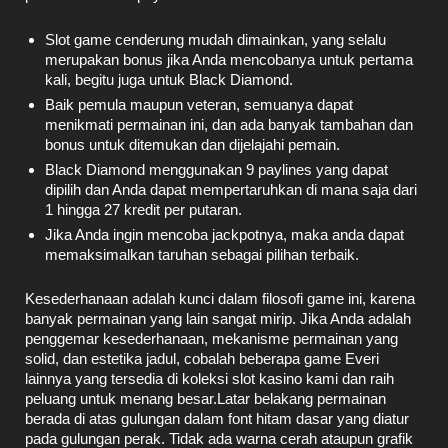
Slot game cenderung mudah dimainkan, yang selalu
merupakan bonus jika Anda mencobanya untuk pertama
kali, begitu juga untuk Black Diamond.
Baik pemula maupun veteran, semuanya dapat
menikmati permainan ini, dan ada banyak tambahan dan
bonus untuk ditemukan dan dijelajahi pemain.
Black Diamond menggunakan 9 paylines yang dapat
dipilih dan Anda dapat mempertaruhkan di mana saja dari
1 hingga 27 kredit per putaran.
Jika Anda ingin mencoba jackpotnya, maka anda dapat
memaksimalkan taruhan sebagai pilihan terbaik.
Kesederhanaan adalah kunci dalam filosofi game ini, karena
banyak permainan yang lain sangat mirip. Jika Anda adalah
penggemar kesederhanaan, mekanisme permainan yang
solid, dan estetika jadul, cobalah beberapa game Everi
lainnya yang tersedia di koleksi slot kasino kami dan raih
peluang untuk menang besar.Latar belakang permainan
berada di atas gulungan dalam font hitam dasar yang diatur
pada gulungan perak. Tidak ada warna cerah ataupun grafik