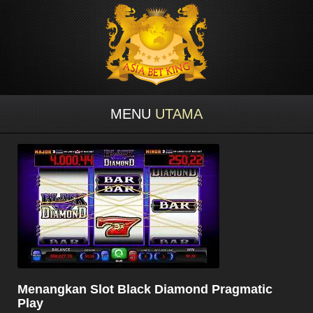
MENU
UTAMA
Menangkan Slot Black Diamond Pragmatic
Play