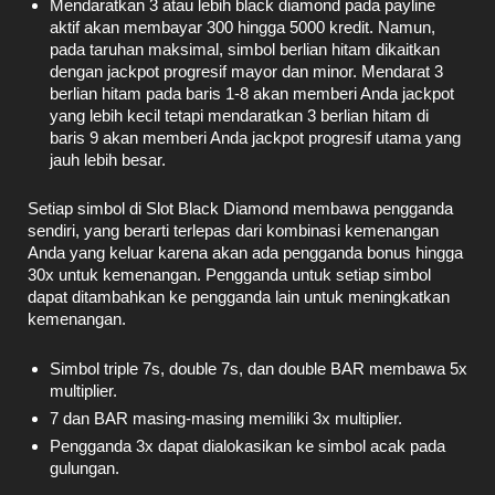
Mendaratkan 3 atau lebih black diamond pada payline
aktif akan membayar 300 hingga 5000 kredit. Namun,
pada taruhan maksimal, simbol berlian hitam dikaitkan
dengan jackpot progresif mayor dan minor. Mendarat 3
berlian hitam pada baris 1-8 akan memberi Anda jackpot
yang lebih kecil tetapi mendaratkan 3 berlian hitam di
baris 9 akan memberi Anda jackpot progresif utama yang
jauh lebih besar.
Setiap simbol di Slot Black Diamond membawa pengganda
sendiri, yang berarti terlepas dari kombinasi kemenangan
Anda yang keluar karena akan ada pengganda bonus hingga
30x untuk kemenangan. Pengganda untuk setiap simbol
dapat ditambahkan ke pengganda lain untuk meningkatkan
kemenangan.
Simbol triple 7s, double 7s, dan double BAR membawa 5x
multiplier.
7 dan BAR masing-masing memiliki 3x multiplier.
Pengganda 3x dapat dialokasikan ke simbol acak pada
gulungan.