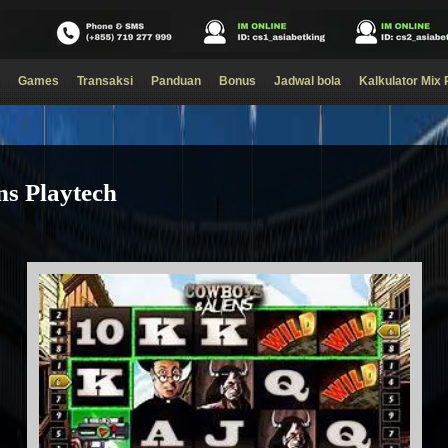
Games
Transaksi
Panduan
Bonus
Jadwal bola
Kalkulator Mix 
ns Playtech