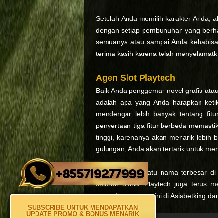
Setelah Anda memilih karakter Anda, 
dengan setiap pembunuhan yang berhas
semuanya atau sampai Anda kehabisan
terima kasih karena telah menyelamatk
Agen Slot Playtech
Baik Anda penggemar novel grafis atau
adalah apa yang Anda harapkan ketik
mendengar lebih banyak tentang fitur
penyertaan tiga fitur berbeda memast
tinggi, karenanya akan menarik lebih
gulungan, Anda akan tertarik untuk m
Sebagai salah satu nama terbesar di 
seluruh dunia. Playtech juga terus
menarik yang satu ini di Asiabetking 
SUBSCRIBE UNTUK MENDAPATKAN
UPDATE PROMO & BONUS MENARIK