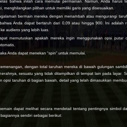
jelas bahwa inilah cara memulai permainan. Namun, Anda harus ter
i, menghilangkan pilihan untuk memiliki garis yang disesuaikan.
ngalaman bermain mereka dengan menambah atau mengurangi taruhan
ti bahwa Anda dapat bertaruh dari 0,09 atau hingga 900. Ini adalah
e audiens yang lebih luas.
dapat memutuskan apakah mereka ingin menggunakan opsi putar 
tomatis.
maka Anda dapat menekan “spin” untuk memulai.
kemenangan, dengan total taruhan mereka di bawah gulungan sambil a
rahnya, sesuatu yang tidak ditampilkan di tempat lain pada layar. Se
 opsi taruhan di bagian bawah, detail yang telah dimasukkan membuatn
i, pemain dapat melihat secara mendetail tentang pentingnya simbol 
 bagiannya sendiri sebagai berikut: