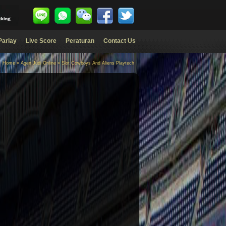
Parlay
Live Score
Peraturan
Contact Us
Home
»
Agen Judi Online
»
Slot Cowboys And Aliens Playtech