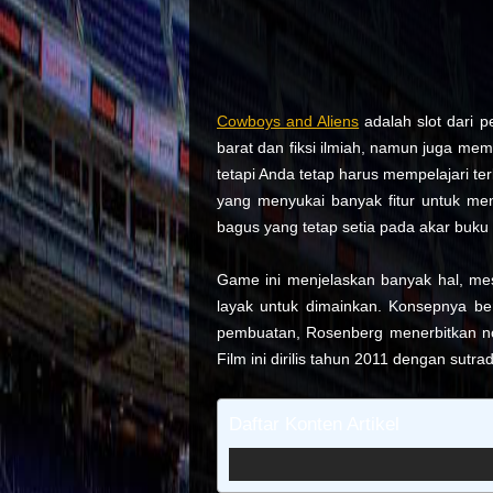
Cowboys and Aliens
adalah slot dari 
barat dan fiksi ilmiah, namun juga mem
tetapi Anda tetap harus mempelajari t
yang menyukai banyak fitur untuk me
bagus yang tetap setia pada akar buku 
Game ini menjelaskan banyak hal, me
layak untuk dimainkan. Konsepnya ber
pembuatan, Rosenberg menerbitkan nove
Film ini dirilis tahun 2011 dengan sut
Daftar Konten Artikel