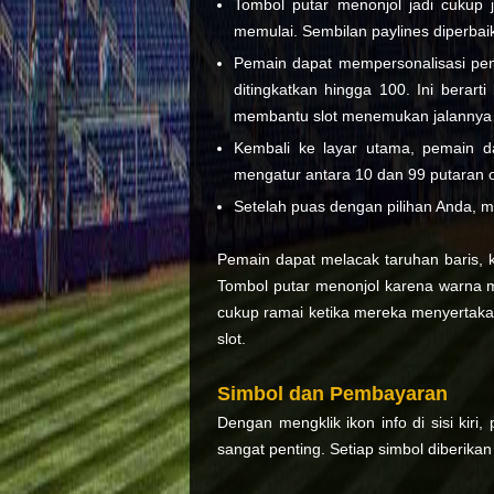
Tombol putar menonjol jadi cukup 
memulai. Sembilan paylines diperbaik
Pemain dapat mempersonalisasi pe
ditingkatkan hingga 100. Ini berar
membantu slot menemukan jalannya k
Kembali ke layar utama, pemain 
mengatur antara 10 dan 99 putaran o
Setelah puas dengan pilihan Anda, 
Pemain dapat melacak taruhan baris, 
Tombol putar menonjol karena warna me
cukup ramai ketika mereka menyertakan
slot.
Simbol dan Pembayaran
Dengan mengklik ikon info di sisi kir
sangat penting. Setiap simbol diberikan