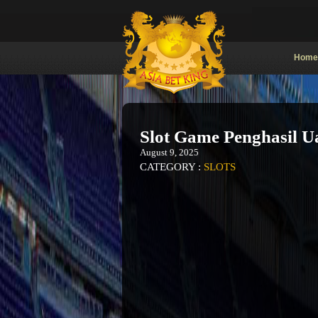
Home
Slot Game Penghasil U
August 9, 2025
CATEGORY :
SLOTS