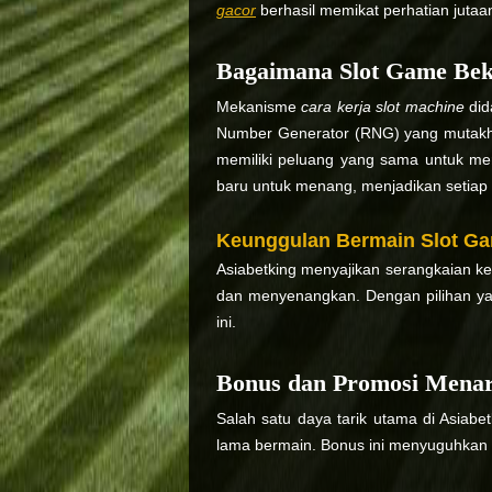
gacor
berhasil memikat perhatian jutaa
Bagaimana Slot Game Bek
Mekanisme
cara kerja slot machine
did
Number Generator (RNG) yang mutakhi
memiliki peluang yang sama untuk me
baru untuk menang, menjadikan setia
Keunggulan Bermain Slot Ga
Asiabetking menyajikan serangkaian
dan menyenangkan. Dengan pilihan yan
ini.
Bonus dan Promosi Menar
Salah satu daya tarik utama di Asiabe
lama bermain. Bonus ini menyuguhkan 