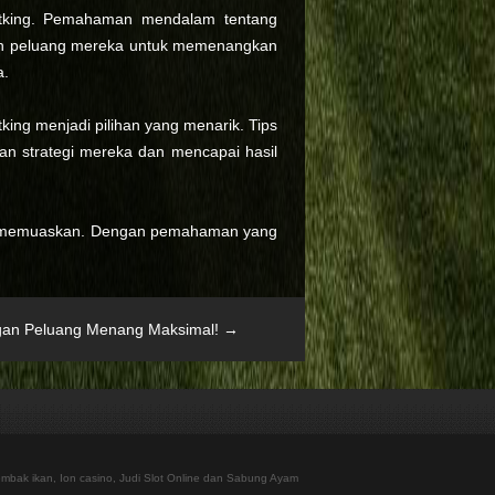
betking. Pemahaman mendalam tentang
an peluang mereka untuk memenangkan
a.
ing menjadi pilihan yang menarik. Tips
an strategi mereka dan mencapai hasil
ng memuaskan. Dengan pemahaman yang
engan Peluang Menang Maksimal!
→
embak ikan, Ion casino, Judi Slot Online dan Sabung Ayam