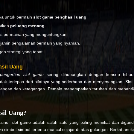
aya untuk bermain
slot game penghasil uang
.
katkan
peluang menang.
is permainan yang menguntungkan.
njamin pengalaman bermain yang nyaman.
n strategi yang tepat.
sil Uang
,
pengertian slot game
sering dihubungkan dengan konsep hiburan
idak terlepas dari sifatnya yang sederhana dan menyenangkan. Slo
nangan dan ketegangan. Pemain menempatkan taruhan dan menanti
sil Uang?
asino, slot game adalah salah satu yang paling memikat dan digand
simbol-simbol tertentu muncul sejajar di atas gulungan. Berkat anek