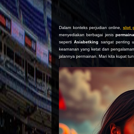
Dalam konteks perjudian online,
slot
menyediakan berbagai jenis
permaina
seperti
Asiabetking
sangat penting 
keamanan yang ketat dan pengalaman 
jalannya permainan. Mari kita kupat t