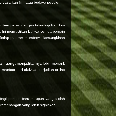
erdasarkan film atau budaya populer.
ot beroperasi dengan teknologi Random
l. Ini memastikan bahwa semua pemain
Setiap putaran membawa kemungkinan
sil uang
, menjadikannya lebih menarik
nfaat dari aktivitas perjudian online
 bagi pemain baru maupun yang sudah
emenangan yang lebih signifikan.