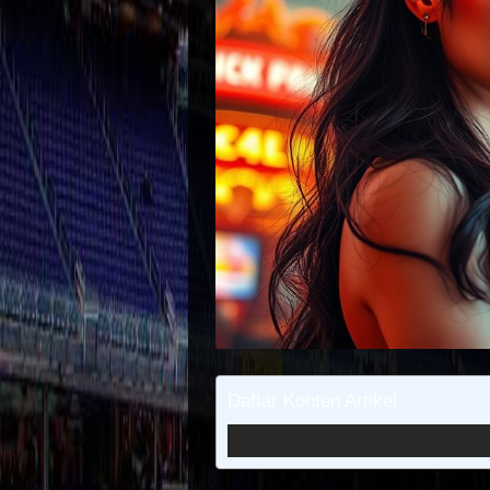
Daftar Konten Artikel