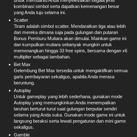
untuk membantu Anda menyelesaikan segala jenis
kombinasi simbol serta dapatkan kemenangan besar
yang Anda tuju selama ini.
Scatter
Tiram adalah simbol scatter. Mendaratkan tiga atau lebih
dari mereka dimana saja pada gulungan dan putaran
Bonus Pemburu Mutiara akan dimulai. Mainkan game ini
dan kumpulkan mutiara sebanyak mungkin untuk
memenangkan hingga 33 free spins, bersama dengan x6
multiplier sebagai tambahan.
Bet Max
Gelembung Bet Max tersedia untuk mengaktifkan semua
garis pembayaran sekaligus, apabila Anda merasa
beruntung.
Autoplay
Untuk gameplay yang lebih sederhana, gunakan mode
Autoplay yang memungkinkan Anda menempatkan
taruhan berturut-turut saat gulungan berputar sendiri
selama yang Anda suka. Gunakan mode game ini untuk
langsung beraksi serta lewati pengaturan dan mini game
sekaligus.
Gamble