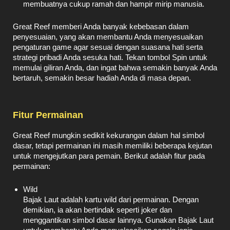
membuatnya cukup ramah dan hampir mirip manusia.
Great Reef memberi Anda banyak kebebasan dalam
penyesuaian, yang akan membantu Anda menyesuaikan
pengaturan game agar sesuai dengan suasana hati serta
strategi pribadi Anda sesuka hati. Tekan tombol Spin untuk
memulai giliran Anda, dan ingat bahwa semakin banyak Anda
bertaruh, semakin besar hadiah Anda di masa depan.
Fitur Permainan
Great Reef mungkin sedikit kekurangan dalam hal simbol
dasar, tetapi permainan ini masih memiliki beberapa kejutan
untuk mengejutkan para pemain. Berikut adalah fitur pada
permainan:
Wild
Bajak Laut adalah kartu wild dari permainan. Dengan
demikian, ia akan bertindak seperti joker dan
menggantikan simbol dasar lainnya. Gunakan Bajak Laut