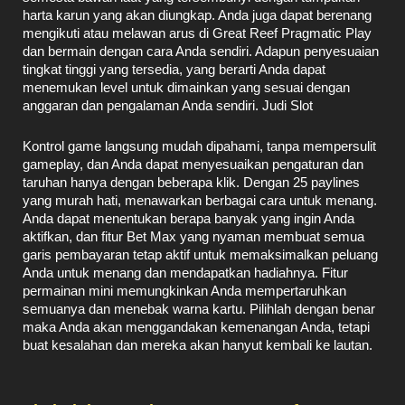
harta karun yang akan diungkap. Anda juga dapat berenang
mengikuti atau melawan arus di Great Reef Pragmatic Play
dan bermain dengan cara Anda sendiri. Adapun penyesuaian
tingkat tinggi yang tersedia, yang berarti Anda dapat
menemukan level untuk dimainkan yang sesuai dengan
anggaran dan pengalaman Anda sendiri. Judi Slot
Kontrol game langsung mudah dipahami, tanpa mempersulit
gameplay, dan Anda dapat menyesuaikan pengaturan dan
taruhan hanya dengan beberapa klik. Dengan 25 paylines
yang murah hati, menawarkan berbagai cara untuk menang.
Anda dapat menentukan berapa banyak yang ingin Anda
aktifkan, dan fitur Bet Max yang nyaman membuat semua
garis pembayaran tetap aktif untuk memaksimalkan peluang
Anda untuk menang dan mendapatkan hadiahnya. Fitur
permainan mini memungkinkan Anda mempertaruhkan
semuanya dan menebak warna kartu. Pilihlah dengan benar
maka Anda akan menggandakan kemenangan Anda, tetapi
buat kesalahan dan mereka akan hanyut kembali ke lautan.