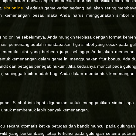
diperhatikan bahwa angka ini bersifat teoretis: dihasilkan oleh me
t.
slot online
ini adalah game varian sedang jadi akan sering membay
gan kemenangan besar, maka Anda harus menggunakan simbol wi
ino online sebelumnya, Anda mungkin terbiasa dengan format kemena
asi pemenang adalah mendapatkan tiga simbol yang cocok pada gul
a memiliki nilai yang berbeda juga, sehingga Anda akan memenan
entuk kemenangan dalam game ini menggunakan fitur bonus. Ada du
bandit dan petugas penegak hukum. Jika keduanya muncul pada gulu
n, sehingga lebih mudah bagi Anda dalam membentuk kemenangan. 
:
o game. Simbol ini dapat digunakan untuk menggantikan simbol apa 
a untuk membentuk lebih banyak kemenangan.
cu secara otomatis ketika petugas dan bandit muncul pada gulungan 
 wild yang berkembang tetap terkunci pada gulungan selama putaran