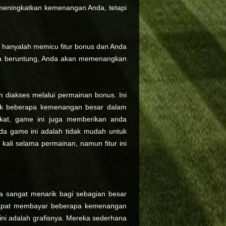
meningkatkan kemenangan Anda, tetapi
 hanyalah memicu fitur bonus dan Anda
 Anda beruntung, Anda akan memenangkan
diakses melalui permainan bonus. Ini
tuk beberapa kemenangan besar dalam
gkat, game ini juga memberikan anda
a game ini adalah tidak mudah untuk
ali selama permainan, namun fitur ini
ga sangat menarik bagi sebagian besar
 dapat membayar beberapa kemenangan
ni adalah grafisnya. Mereka sederhana