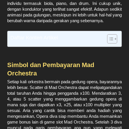
individu termasuk biola, piano, dan drum. Ini cukup unik,
dengan konduktor yang terlihat sangat efektif. Adapun sedikit
animasi pada gulungan, meskipun ini lebih untuk hal-hal yang
berubah warna daripada gerakan yang sebenarnya.
Daftar Konten Artikel
Simbol dan Pembayaran Mad
Orchestra
Setiap kali orkestra bermain pada gedung opera, bayarannya
lebih besar. Scatter di Mad Orchestra dapat melipatgandakan
total taruhan Anda hingga pengganda x100. Mendaratkan 3,
4, atau 5 scatter yang menggambarkan gedung opera di
mana saja dan dapatkan x3, x25, atau x100 multiplier yang
sesuai. Aria yang cantik bisa memberi anda hadiah yang
mengesankan, Opera diva siap membantu Anda memainkan
game bonus lain di game slot Mad Orchestra. Setelah 3 diva
muncul pada garis pembayaran apa pun yang melewati