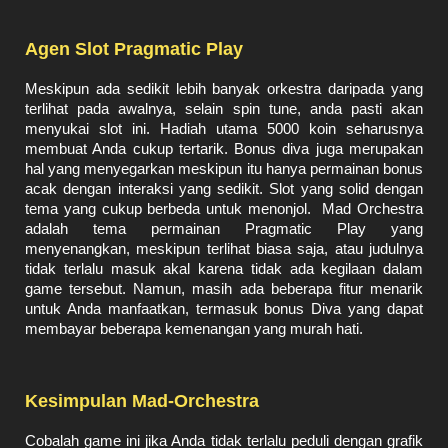
Agen Slot Pragmatic Play
Meskipun ada sedikit lebih banyak orkestra daripada yang
terlihat pada awalnya, selain spin tune, anda pasti akan
menyukai slot ini. Hadiah utama 5000 koin seharusnya
membuat Anda cukup tertarik. Bonus diva juga merupakan
hal yang menyegarkan meskipun itu hanya permainan bonus
acak dengan interaksi yang sedikit. Slot yang solid dengan
tema yang cukup berbeda untuk menonjol. Mad Orchestra
adalah tema permainan Pragmatic Play yang
menyenangkan, meskipun terlihat biasa saja, atau judulnya
tidak terlalu masuk akal karena tidak ada kegilaan dalam
game tersebut. Namun, masih ada beberapa fitur menarik
untuk Anda manfaatkan, termasuk bonus Diva yang dapat
membayar beberapa kemenangan yang murah hati.
Kesimpulan Mad-Orchestra
Cobalah game ini jika Anda tidak terlalu peduli dengan grafik