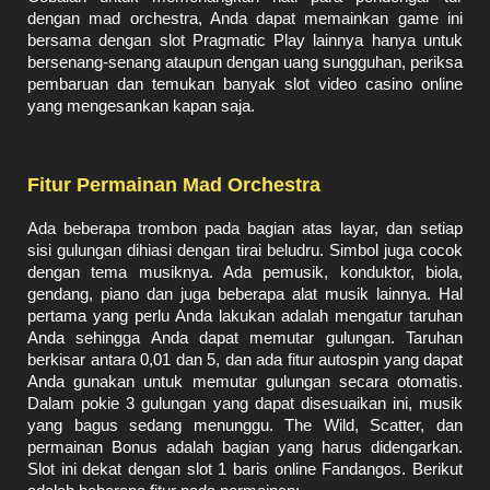
dengan mad orchestra, Anda dapat memainkan game ini
bersama dengan slot Pragmatic Play lainnya hanya untuk
bersenang-senang ataupun dengan uang sungguhan, periksa
pembaruan dan temukan banyak slot video casino online
yang mengesankan kapan saja.
Fitur Permainan Mad Orchestra
Ada beberapa trombon pada bagian atas layar, dan setiap
sisi gulungan dihiasi dengan tirai beludru. Simbol juga cocok
dengan tema musiknya. Ada pemusik, konduktor, biola,
gendang, piano dan juga beberapa alat musik lainnya. Hal
pertama yang perlu Anda lakukan adalah mengatur taruhan
Anda sehingga Anda dapat memutar gulungan. Taruhan
berkisar antara 0,01 dan 5, dan ada fitur autospin yang dapat
Anda gunakan untuk memutar gulungan secara otomatis.
Dalam pokie 3 gulungan yang dapat disesuaikan ini, musik
yang bagus sedang menunggu. The Wild, Scatter, dan
permainan Bonus adalah bagian yang harus didengarkan.
Slot ini dekat dengan slot 1 baris online Fandangos. Berikut