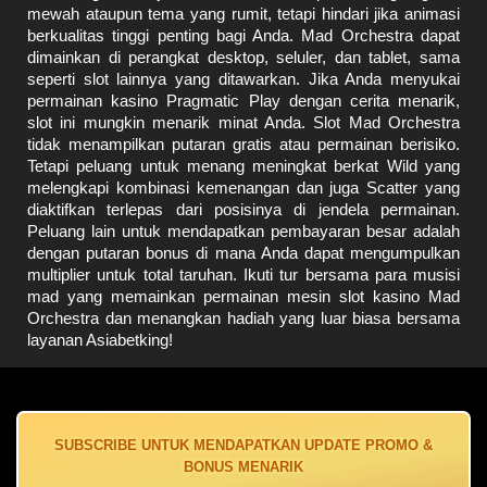
mewah ataupun tema yang rumit, tetapi hindari jika animasi
berkualitas tinggi penting bagi Anda. Mad Orchestra dapat
dimainkan di perangkat desktop, seluler, dan tablet, sama
seperti slot lainnya yang ditawarkan. Jika Anda menyukai
permainan kasino Pragmatic Play dengan cerita menarik,
slot ini mungkin menarik minat Anda. Slot Mad Orchestra
tidak menampilkan putaran gratis atau permainan berisiko.
Tetapi peluang untuk menang meningkat berkat Wild yang
melengkapi kombinasi kemenangan dan juga Scatter yang
diaktifkan terlepas dari posisinya di jendela permainan.
Peluang lain untuk mendapatkan pembayaran besar adalah
dengan putaran bonus di mana Anda dapat mengumpulkan
multiplier untuk total taruhan. Ikuti tur bersama para musisi
mad yang memainkan permainan mesin slot kasino Mad
Orchestra dan menangkan hadiah yang luar biasa bersama
layanan Asiabetking!
SUBSCRIBE UNTUK MENDAPATKAN UPDATE PROMO &
BONUS MENARIK