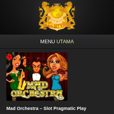
MENU
UTAMA
Mad Orchestra – Slot Pragmatic Play