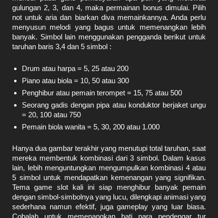
gulungan 2, 3, dan 4, maka permainan bonus dimulai. Pilih
not untuk aria dan biarkan diva memainkannya. Anda perlu
menyusun melodi yang bagus untuk memenangkan lebih
banyak. Simbol lain menggunakan pengganda berikut untuk
taruhan baris 3,4 dan 5 simbol :
Drum atau harpa = 5, 25 atau 200
Piano atau biola = 10, 50 atau 300
Penghibur atau pemain terompet = 15, 75 atau 500
Seorang gadis dengan pipa atau konduktor berjaket ungu
= 20, 100 atau 750
Pemain biola wanita = 5, 30, 200 atau 1.000
Hanya dua gambar terakhir yang menutupi total taruhan, saat
mereka membentuk kombinasi dari 3 simbol. Dalam kasus
lain, lebih menguntungkan mengumpulkan kombinasi 4 atau
5 simbol untuk mendapatkan kemenangan yang signifikan.
Tema game slot kali ini siap menghibur banyak pemain
dengan simbol-simbolnya yang lucu, dilengkapi animasi yang
sederhana namun efektif, juga gameplay yang luar biasa.
Cobalah untuk memenangkan hati para pendengar tur