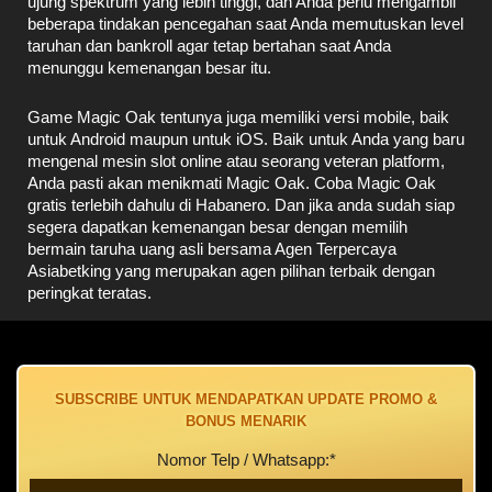
ujung spektrum yang lebih tinggi, dan Anda perlu mengambil
beberapa tindakan pencegahan saat Anda memutuskan level
taruhan dan bankroll agar tetap bertahan saat Anda
menunggu kemenangan besar itu.
Game Magic Oak tentunya juga memiliki versi mobile, baik
untuk Android maupun untuk iOS. Baik untuk Anda yang baru
mengenal mesin slot online atau seorang veteran platform,
Anda pasti akan menikmati Magic Oak. Coba Magic Oak
gratis terlebih dahulu di Habanero. Dan jika anda sudah siap
segera dapatkan kemenangan besar dengan memilih
bermain taruha uang asli bersama Agen Terpercaya
Asiabetking yang merupakan agen pilihan terbaik dengan
peringkat teratas.
SUBSCRIBE UNTUK MENDAPATKAN UPDATE PROMO &
BONUS MENARIK
Nomor Telp / Whatsapp:*