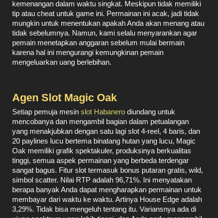
kemenangan dalam waktu singkat. Meskipun tidak memiliki
tip atau cheat untuk game ini. Permainan ini acak, jadi tidak
mungkin untuk menentukan apakah Anda akan menang atau
tidak sebelumnya. Namun, kami selalu menyarankan agar
pemain menetapkan anggaran sebelum mulai bermain
karena hal ini mengurangi kemungkinan pemain
mengeluarkan uang berlebihan.
Agen Slot Magic Oak
Setiap pemuja mesin
slot Habanero
diundang untuk
mencobanya dan mengambil bagian dalam petualangan
yang menakjubkan dengan satu lagi slot 4-reel, 4 baris, dan
20 paylines lucu bertema binatang hutan yang lucu, Magic
Oak memiliki grafik spektakuler, produksinya berkualitas
tinggi, semua aspek permainan yang berbeda terdengar
sangat bagus. Fitur slot termasuk bonus putaran gratis, wild,
simbol scatter. Nilai RTP adalah 96,71%. Ini menyatakan
berapa banyak Anda dapat mengharapkan permainan untuk
membayar dari waktu ke waktu. Artinya House Edge adalah
3,29%. Tidak bisa mengeluh tentang itu. Variansnya ada di