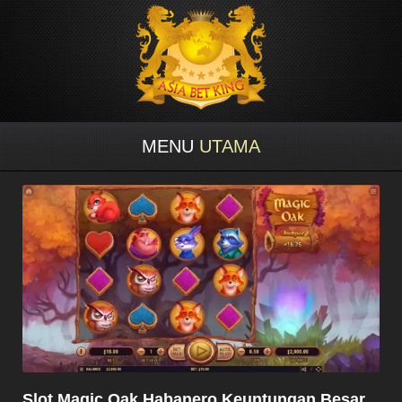
MENU
UTAMA
Slot Magic Oak Habanero Keuntungan Besar