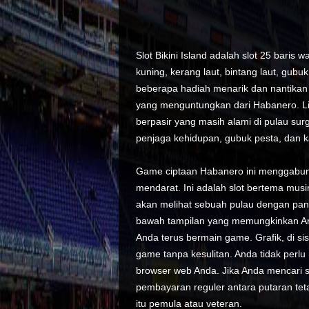
Slot Bikini Island adalah slot 25 baris
kuning, kerang laut, bintang laut, gub
beberapa hadiah menarik dan nantikan p
yang menguntungkan dari Habanero. Lim
berpasir yang masih alami di pulau sur
penjaga kehidupan, gubuk pesta, dan ka
Game ciptaan Habanero ini menggabung
mendarat. Ini adalah slot bertema mu
akan melihat sebuah pulau dengan pant
bawah tampilan yang memungkinkan An
Anda terus bermain game. Grafik, di s
game tanpa kesulitan. Anda tidak perl
browser web Anda. Jika Anda mencari s
pembayaran reguler antara putaran tet
itu pemula atau veteran.