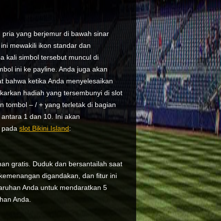
, pria yang berjemur di bawah sinar
 ini mewakili ikon standar dan
kali simbol tersebut muncul di
ol ini ke payline. Anda juga akan
tat bahwa ketika Anda menyelesaikan
arkan hadiah yang tersembunyi di slot
ombol – / + yang terletak di bagian
antara 1 dan 10. Ini akan
n pada
slot Bikini Island
:
nan gratis. Duduk dan bersantailah saat
kemenangan digandakan, dan fitur ini
 taruhan Anda untuk mendaratkan 5
uhan Anda.