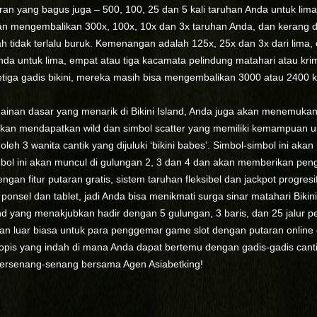
n yang bagus juga – 500, 100, 25 dan 5 kali taruhan Anda untuk lima
kan mengembalikan 300x, 100x, 10x dan 3x taruhan Anda, dan kerang 
 tidak terlalu buruk. Kemenangan adalah 125x, 25x dan 3x dari lima, 
nda untuk lima, empat atau tiga kacamata pelindung matahari atau kri
tiga gadis bikini, mereka masih bisa mengembalikan 3000 atau 2400 kal
an dasar yang menarik di Bikini Island, Anda juga akan menemukan 
 akan mendapatkan wild dan simbol scatter yang memiliki kemampuan
i oleh 3 wanita cantik yang dijuluki ‘bikini babes’. Simbol-simbol ini ak
imbol ini akan muncul di gulungan 2, 3 dan 4 dan akan memberikan pen
n fitur putaran gratis, sistem taruhan fleksibel dan jackpot progresi
di ponsel dan tablet, jadi Anda bisa menikmati surga sinar matahari Bik
and yang menakjubkan hadir dengan 5 gulungan, 3 baris, dan 25 jalur p
n luar biasa untuk para penggemar game slot dengan putaran online 
ropis yang indah di mana Anda dapat bertemu dengan gadis-gadis c
 bersenang-senang bersama Agen Asiabetking!