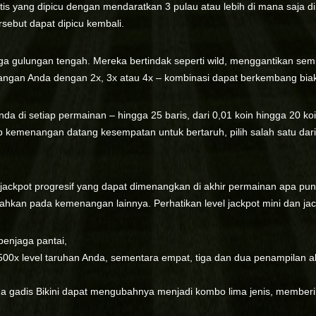
gratis yang dipicu dengan mendaratkan 3 pulau atau lebih di mana saja 
ersebut dapat dipicu kembali.
tiga gulungan tengah. Mereka bertindak seperti wild, menggantikan sem
ngan Anda dengan 2x, 3x atau 4x – kombinasi dapat berkembang biak
a di setiap permainan – hingga 25 baris, dari 0,01 koin hingga 20 koi
iap kemenangan datang kesempatan untuk bertaruh, pilih salah satu dar
ckpot progresif yang dapat dimenangkan di akhir permainan apa pun 
kan pada kemenangan lainnya. Perhatikan level jackpot mini dan jack
penjaga pantai,
 500x level taruhan Anda, sementara empat, tiga dan dua penampilan 
tiga gadis Bikini dapat mengubahnya menjadi kombo lima jenis, mem