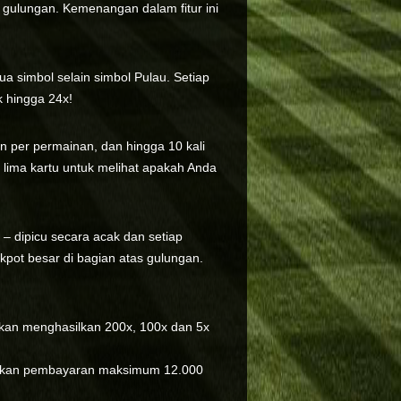
di gulungan. Kemenangan dalam fitur ini
ua simbol selain simbol Pulau. Setiap
 hingga 24x!
n per permainan, dan hingga 10 kali
i lima kartu untuk melihat apakah Anda
– dipicu secara acak dan setiap
pot besar di bagian atas gulungan.
akan menghasilkan 200x, 100x dan 5x
berikan pembayaran maksimum 12.000