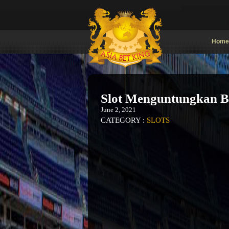
Home
Slot Menguntungkan Bi
June 2, 2021
CATEGORY :
SLOTS