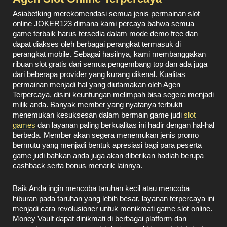
Asiabetking merekomendasi semua jenis permainan slot
online JOKER123 dimana kami percaya bahwa semua
game terbaik harus tersedia dalam mode demo free dan
dapat diakses oleh berbagai perangkat termasuk di
perangkat mobile. Sebagai hasilnya, kami membanggakan
ribuan slot gratis dari semua pengembang top dan ada juga
dari beberapa provider yang kurang dikenal. Kualitas
permainan menjadi hal yang diutamakan oleh Agen
Terpercaya, disini keuntungan melimpah bisa segera menjadi
milik anda. Banyak member yang nyatanya terbukti
menemukan kesuksesan dalam bermain game judi
slot
games
dan layanan paling berkualitas ini hadir dengan hal-hal
berbeda. Member akan segera menemukan jenis promo
bermutu yang menjadi bentuk apresiasi bagi para peserta
game judi bahkan anda juga akan diberikan hadiah berupa
cashback serta bonus menarik lainnya.
Baik Anda ingin mencoba taruhan kecil atau mencoba
hiburan pada taruhan yang lebih besar, layanan terpercaya ini
menjadi cara revolusioner untuk menikmati game slot online.
Money Vault dapat dinikmati di berbagai platform dan