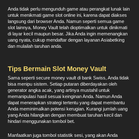
Anda tidak perlu mengunduh game atau perangkat lunak lain
untuk menikmati game slot online ini, karena dapat diakses
langsung dari browser Anda. Namun seperti semua game
slot lainnya, Money Vault telah dioptimalkan untuk dinikmati
di layar kecil maupun besar. Jika Anda ingin memenangkan
uang nyata, cukup mendaftar dengan layanan Asiabetking
dan mulailah taruhan anda.
Tips Bermain Slot Money Vault
Sama seperti secure money vault di bank Swiss, Anda tidak
bisa menipu sistem. Setiap putaran diberdayakan oleh
generator angka acak, yang artinya mustahil untuk
memanipulasi hasil sesuai keinginan Anda. Namun Anda
dapat menerapkan strategi tertentu yang dapat membantu
Anda meminimalkan potensi kerugian. Kurangi jumlah uang
yang Anda hilangkan dengan membuat taruhan kecil dan
hindari menggunakan tombol bet.
Manfaatkan juga tombol statistik sesi, yang akan Anda