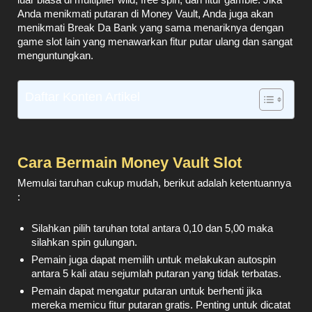
Anda menikmati putaran di Money Vault, Anda juga akan
menikmati Break Da Bank yang sama menariknya dengan
game slot lain yang menawarkan fitur putar ulang dan sangat
menguntungkan.
Daftar Konten Artikel
Cara Bermain Money Vault Slot
Memulai taruhan cukup mudah, berikut adalah ketentuannya
:
Silahkan pilih taruhan total antara 0,10 dan 5,00 maka
silahkan spin gulungan.
Pemain juga dapat memilih untuk melakukan autospin
antara 5 kali atau sejumlah putaran yang tidak terbatas.
Pemain dapat mengatur putaran untuk berhenti jika
mereka memicu fitur putaran gratis. Penting untuk dicatat