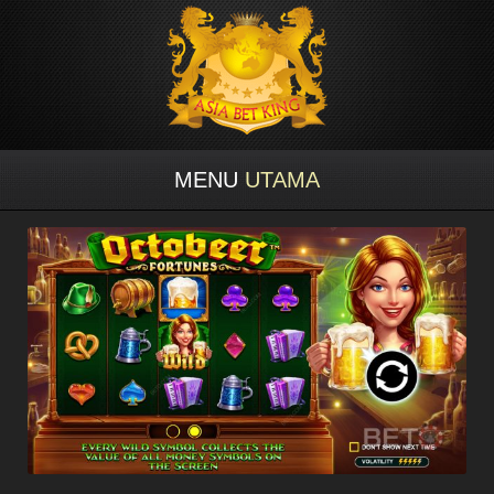
MENU
UTAMA