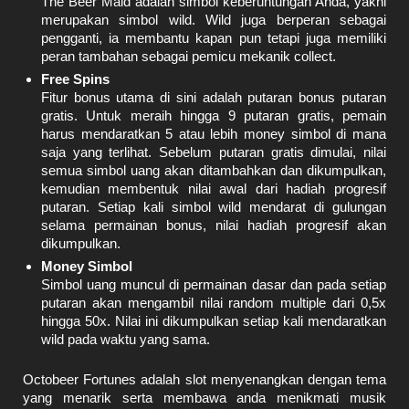
The Beer Maid adalah simbol keberuntungan Anda, yakni
merupakan simbol wild. Wild juga berperan sebagai
pengganti, ia membantu kapan pun tetapi juga memiliki
peran tambahan sebagai pemicu mekanik collect.
Free Spins
Fitur bonus utama di sini adalah putaran bonus putaran
gratis. Untuk meraih hingga 9 putaran gratis, pemain
harus mendaratkan 5 atau lebih money simbol di mana
saja yang terlihat. Sebelum putaran gratis dimulai, nilai
semua simbol uang akan ditambahkan dan dikumpulkan,
kemudian membentuk nilai awal dari hadiah progresif
putaran. Setiap kali simbol wild mendarat di gulungan
selama permainan bonus, nilai hadiah progresif akan
dikumpulkan.
Money Simbol
Simbol uang muncul di permainan dasar dan pada setiap
putaran akan mengambil nilai random multiple dari 0,5x
hingga 50x. Nilai ini dikumpulkan setiap kali mendaratkan
wild pada waktu yang sama.
Octobeer Fortunes adalah slot menyenangkan dengan tema
yang menarik serta membawa anda menikmati musik