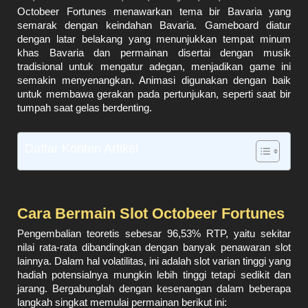
Octobeer Fortunes menawarkan tema bir Bavaria yang
semarak dengan keindahan Bavaria. Gameboard diatur
dengan latar belakang yang menunjukkan tempat minum
khas Bavaria dan permainan disertai dengan musik
tradisional untuk mengatur adegan, menjadikan game ini
semakin menyenangkan. Animasi digunakan dengan baik
untuk membawa gerakan pada pertunjukan, seperti saat bir
tumpah saat gelas berdenting.
Daftar Konten Artikel
Cara Bermain Slot Octobeer Fortunes
Pengembalian teoretis sebesar 96,53% RTP, yaitu sekitar
nilai rata-rata dibandingkan dengan banyak penawaran slot
lainnya. Dalam hal volatilitas, ini adalah slot varian tinggi yang
hadiah potensialnya mungkin lebih tinggi tetapi sedikit dan
jarang. Bergabunglah dengan kesenangan dalam beberapa
langkah singkat memulai permainan berikut ini: