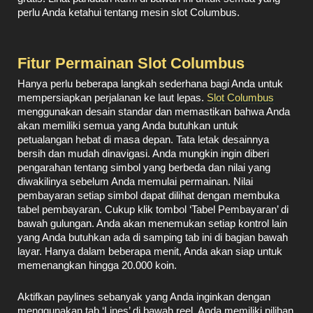
perlu Anda ketahui tentang mesin slot Columbus.
Fitur Permainan Slot Columbus
Hanya perlu beberapa langkah sederhana bagi Anda untuk
mempersiapkan perjalanan ke laut lepas.
Slot Columbus
menggunakan desain standar dan memastikan bahwa Anda
akan memiliki semua yang Anda butuhkan untuk
petualangan hebat di masa depan. Tata letak desainnya
bersih dan mudah dinavigasi. Anda mungkin ingin diberi
pengarahan tentang simbol yang berbeda dan nilai yang
diwakilinya sebelum Anda memulai permainan. Nilai
pembayaran setiap simbol dapat dilihat dengan membuka
tabel pembayaran. Cukup klik tombol ‘Tabel Pembayaran’ di
bawah gulungan. Anda akan menemukan setiap kontrol lain
yang Anda butuhkan ada di samping tab ini di bagian bawah
layar. Hanya dalam beberapa menit, Anda akan siap untuk
memenangkan hingga 20.000 koin.
Aktifkan paylines sebanyak yang Anda inginkan dengan
menggunakan tab ‘Lines’ di bawah reel. Anda memiliki pilihan