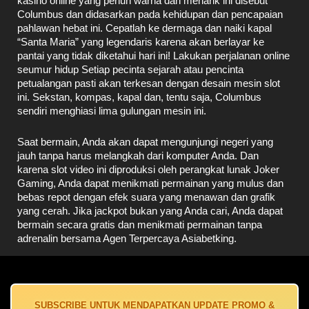
kasino online yang penuh warna dan menarik ini disebut
Columbus dan didasarkan pada kehidupan dan pencapaian
pahlawan hebat ini. Cepatlah ke dermaga dan naiki kapal
“Santa Maria” yang legendaris karena akan berlayar ke
pantai yang tidak diketahui hari ini! Lakukan perjalanan online
seumur hidup Setiap pecinta sejarah atau pencinta
petualangan pasti akan terkesan dengan desain mesin slot
ini. Sekstan, kompas, kapal dan, tentu saja, Columbus
sendiri menghiasi lima gulungan mesin ini.
Saat bermain, Anda akan dapat mengunjungi negeri yang
jauh tanpa harus melangkah dari komputer Anda. Dan
karena slot video ini diproduksi oleh perangkat lunak Joker
Gaming, Anda dapat menikmati permainan yang mulus dan
bebas repot dengan efek suara yang menawan dan grafik
yang cerah. Jika jackpot bukan yang Anda cari, Anda dapat
bermain secara gratis dan menikmati permainan tanpa
adrenalin bersama Agen Terpercaya Asiabetking.
SUBSCRIBE UNTUK MENDAPATKAN UPDATE PROMO &