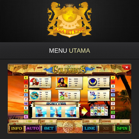
MENU
UTAMA