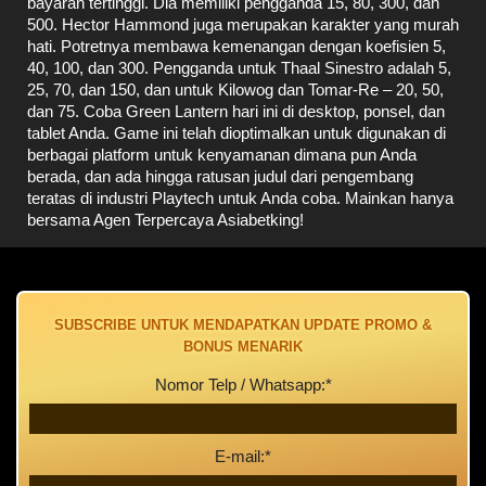
bayaran tertinggi. Dia memiliki pengganda 15, 80, 300, dan
500. Hector Hammond juga merupakan karakter yang murah
hati. Potretnya membawa kemenangan dengan koefisien 5,
40, 100, dan 300. Pengganda untuk Thaal Sinestro adalah 5,
25, 70, dan 150, dan untuk Kilowog dan Tomar-Re – 20, 50,
dan 75. Coba Green Lantern hari ini di desktop, ponsel, dan
tablet Anda. Game ini telah dioptimalkan untuk digunakan di
berbagai platform untuk kenyamanan dimana pun Anda
berada, dan ada hingga ratusan judul dari pengembang
teratas di industri Playtech untuk Anda coba. Mainkan hanya
bersama Agen Terpercaya Asiabetking!
SUBSCRIBE UNTUK MENDAPATKAN UPDATE PROMO &
BONUS MENARIK
Nomor Telp / Whatsapp:*
E-mail:*