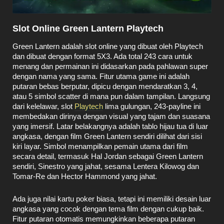
Slot Online Green Lantern Playtech
Green Lantern adalah slot online yang dibuat oleh Playtech
dan dibuat dengan format 5X3. Ada total 243 cara untuk
menang dan permainan ini didasarkan pada pahlawan super
dengan nama yang sama. Fitur utama game ini adalah
putaran bebas berputar, dipicu dengan mendaratkan 3, 4,
atau 5 simbol scatter di mana pun dalam tampilan. Langsung
dari kelelawar, slot
Playtech
lima gulungan, 243-payline ini
membedakan dirinya dengan visual yang tajam dan suasana
yang imersif. Latar belakangnya adalah tablo hijau tua di luar
angkasa, dengan film Green Lantern sendiri dilihat dari sisi
kiri layar. Simbol menampilkan pemain utama dari film
secara detail, termasuk Hal Jordan sebagai Green Lantern
sendiri, Sinestro yang jahat, sesama Lentera Kilowog dan
Tomar-Re dan Hector Hammond yang jahat.
Ada juga nilai kartu poker biasa, tetapi ini memiliki desain luar
angkasa yang cocok dengan tema film dengan cukup baik.
Fitur putaran otomatis memungkinkan beberapa putaran