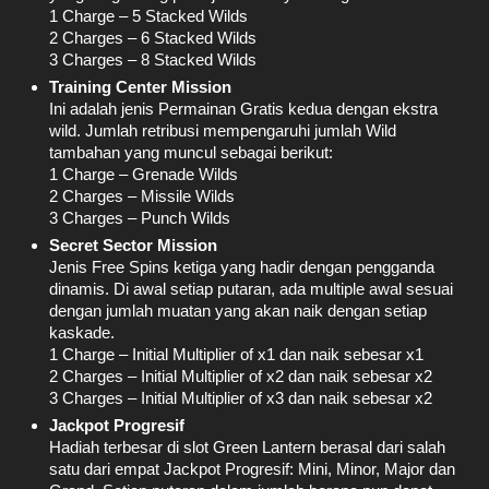
1 Charge – 5 Stacked Wilds
2 Charges – 6 Stacked Wilds
3 Charges – 8 Stacked Wilds
Training Center Mission
Ini adalah jenis Permainan Gratis kedua dengan ekstra
wild. Jumlah retribusi mempengaruhi jumlah Wild
tambahan yang muncul sebagai berikut:
1 Charge – Grenade Wilds
2 Charges – Missile Wilds
3 Charges – Punch Wilds
Secret Sector Mission
Jenis Free Spins ketiga yang hadir dengan pengganda
dinamis. Di awal setiap putaran, ada multiple awal sesuai
dengan jumlah muatan yang akan naik dengan setiap
kaskade.
1 Charge – Initial Multiplier of x1 dan naik sebesar x1
2 Charges – Initial Multiplier of x2 dan naik sebesar x2
3 Charges – Initial Multiplier of x3 dan naik sebesar x2
Jackpot Progresif
Hadiah terbesar di slot Green Lantern berasal dari salah
satu dari empat Jackpot Progresif: Mini, Minor, Major dan