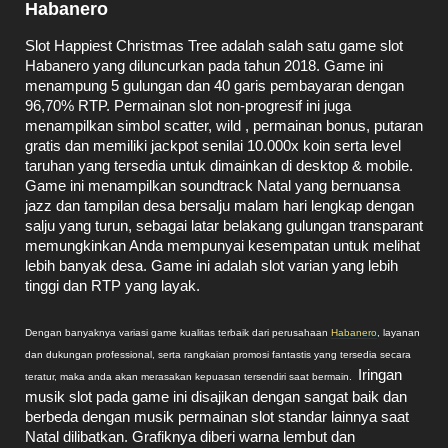
Habanero
Slot Happiest Christmas Tree adalah salah satu game slot
Habanero yang diluncurkan pada tahun 2018. Game ini
menampung 5 gulungan dan 40 garis pembayaran dengan
96,70% RTP. Permainan slot non-progresif ini juga
menampilkan simbol scatter, wild , permainan bonus, putaran
gratis dan memiliki jackpot senilai 10.000x koin serta level
taruhan yang tersedia untuk dimainkan di desktop & mobile.
Game ini menampilkan soundtrack Natal yang bernuansa
jazz dan tampilan desa bersalju malam hari lengkap dengan
salju yang turun, sebagai latar belakang gulungan transparant
memungkinkan Anda mempunyai kesempatan untuk melihat
lebih banyak desa. Game ini adalah slot varian yang lebih
tinggi dan RTP yang layak.
Dengan banyaknya variasi game kualitas terbaik dari perusahaan
Habanero
, layanan
dan dukungan professional, serta rangkaian promosi fantastis yang tersedia secara
Iringan
teratur, maka anda akan merasakan kepuasan tersendiri saat bermain.
musik slot pada game ini disajikan dengan sangat baik dan
berbeda dengan musik permainan slot standar lainnya saat
Natal dilibatkan. Grafiknya diberi warna lembut dan