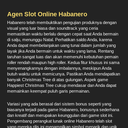
Agen Slot Online Habanero
Habanero telah membuktikan pengujian produknya dengan
visual yang luar biasa dan soundtrack yang ceria
memastikan waktu berlalu dengan cepat saat Anda bermain
di salju, menunggu Natal. Perhatikan saldo Anda, karena
Anda dapat membelanjakan uang tunai dalam jumlah yang
layak jika Anda bermain untuk waktu yang lama. Rentang
taruhan sangat luas dan akan memenuhi kebutuhan pemain
roller rendah maupun high roller. Kedua fitur khusus ini sama
menyenangkannya dengan imbalannya, meskipun Anda
butuh waktu untuk memicunya. Pastikan Anda mendapatkan
banyak Christmas Tree di atas gulungan. Aspek game
Happiest Christmas Tree cukup mendasar dan Anda dapat
memainkan keempat puluh garis permainan.
Variasi yang ada berasal dari sistem bonus seperti yang
biasanya terjadi pada game Habanero, bonusnya sederhana
dan kreatif dan merupakan keunggulan dari game slot ini.
Pengembang perangkat lunak online Habanero telah slot
yang mereka rilis ini menampilkan simbol menarik dan unik