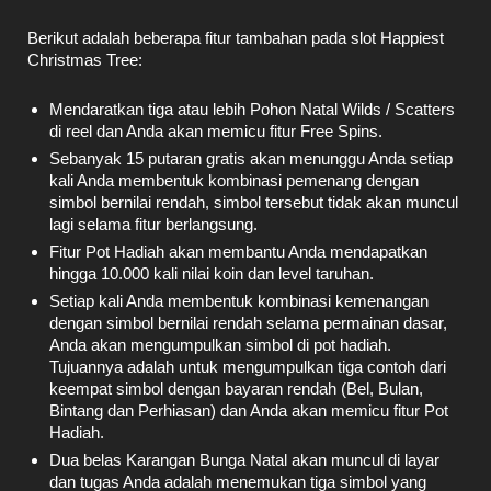
Berikut adalah beberapa fitur tambahan pada slot Happiest
Christmas Tree:
Mendaratkan tiga atau lebih Pohon Natal Wilds / Scatters
di reel dan Anda akan memicu fitur Free Spins.
Sebanyak 15 putaran gratis akan menunggu Anda setiap
kali Anda membentuk kombinasi pemenang dengan
simbol bernilai rendah, simbol tersebut tidak akan muncul
lagi selama fitur berlangsung.
Fitur Pot Hadiah akan membantu Anda mendapatkan
hingga 10.000 kali nilai koin dan level taruhan.
Setiap kali Anda membentuk kombinasi kemenangan
dengan simbol bernilai rendah selama permainan dasar,
Anda akan mengumpulkan simbol di pot hadiah.
Tujuannya adalah untuk mengumpulkan tiga contoh dari
keempat simbol dengan bayaran rendah (Bel, Bulan,
Bintang dan Perhiasan) dan Anda akan memicu fitur Pot
Hadiah.
Dua belas Karangan Bunga Natal akan muncul di layar
dan tugas Anda adalah menemukan tiga simbol yang