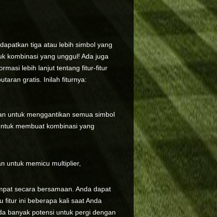
patkan tiga atau lebih simbol yang
k kombinasi yang unggul! Ada juga
i lebih lanjut tentang fitur-fitur
ran gratis. Inilah fiturnya:
akan untuk menggantikan semua simbol
 untuk membuat kombinasi yang
n untuk memicu multiplier,
empat secara bersamaan. Anda dapat
itur ini beberapa kali saat Anda
ada banyak potensi untuk pergi dengan