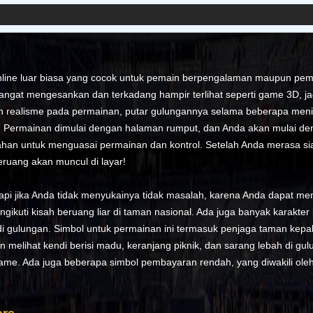
 online luar biasa yang cocok untuk pemain berpengalaman maupun pe
 sangat mengesankan dan terkadang hampir terlihat seperti game 3D, 
an realisme pada permainan, putar gulungannya selama beberapa men
r. Permainan dimulai dengan halaman rumput, dan Anda akan mulai de
an untuk menguasai permainan dan kontrol. Setelah Anda merasa si
eruang akan muncul di layar!
api jika Anda tidak menyukainya tidak masalah, karena Anda dapat m
gikuti kisah beruang liar di taman nasional. Ada juga banyak karakter
 gulungan. Simbol untuk permainan ini termasuk penjaga taman kepala
n melihat kendi berisi madu, keranjang piknik, dan sarang lebah di g
me. Ada juga beberapa simbol pembayaran rendah, yang diwakili oleh ni