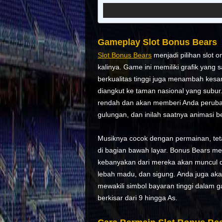
Gameplay Slot Bonus Bears
Slot Bonus Bears
menjadi pilihan slot
kalinya. Game ini memiliki grafik yang
berkualitas tinggi juga menambah kes
diangkut ke taman nasional yang subu
rendah dan akan memberi Anda perubah
gulungan, dan inilah saatnya animasi b
Musiknya cocok dengan permainan, tet
di bagian bawah layar. Bonus Bears men
kebanyakan dari mereka akan muncul di
lebah madu, dan sigung. Anda juga aka
mewakili simbol bayaran tinggi dalam ga
berkisar dari 9 hingga As.