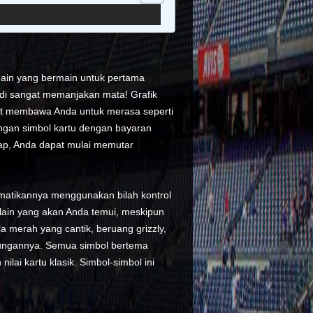
main yang bermain untuk pertama
jadi sangat memanjakan mata! Grafik
it membawa Anda untuk merasa seperti
ngan simbol kartu dengan bayaran
ap, Anda dapat mulai memutar
ematikannya menggunakan bilah kontrol
 lain yang akan Anda temui, meskipun
 merah yang cantik, beruang grizzly,
ulungannya. Semua simbol bertema
lai kartu klasik. Simbol-simbol ini