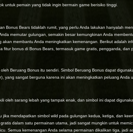
k untuk pemain yang tidak ingin bermain game berisiko tinggi.
Bonus Bears tidaklah rumit, yang perlu Anda lakukan hanyalah menda
n Anda memutar gulungan, semakin besar kemungkinan Anda membentu
 akan membantu Anda meningkatkan kemenangan. Berikut adalah informas
 fitur bonus di Bonus Bears, termasuk game gratis, pengganda, dan puta
i oleh Beruang Bonus itu sendiri. Simbol Beruang Bonus dapat digun
ter), yang sangat berguna karena ini akan meningkatkan peluang Anda
ili oleh sarang lebah yang tampak enak, dan simbol ini dapat digunaka
u jika mendapatkan simbol wild pada gulungan kedua, ketiga, dan ke
tis dalam satu permainan utama, jadi sangat mungkin untuk memicu f
dipicu. Semua kemenangan Anda selama permainan dikalikan tiga, jadi 