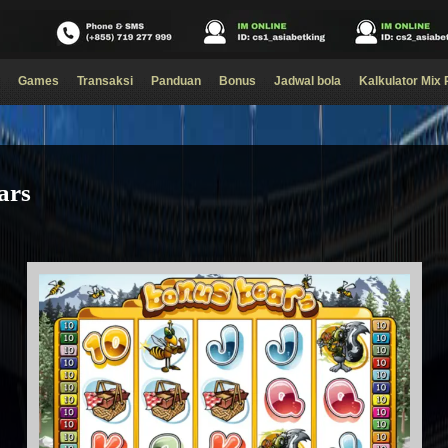
Games
Transaksi
Panduan
Bonus
Jadwal bola
Kalkulator Mix 
ars