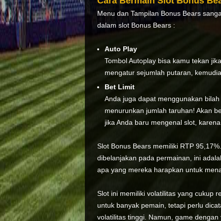
Cara Bermain Slot Bonus Be
Menu dan Tampilan Bonus Bears sangat 
dalam slot Bonus Bears :
Auto Play
Tombol Autoplay bisa kamu tekan jika
mengatur sejumlah putaran, kemudia
Bet Limit
Anda juga dapat menggunakan bilah 
menurunkan jumlah taruhan! Akan b
jika Anda baru mengenal slot, karena
Slot Bonus Bears memiliki RTP 95,17%.
dibelanjakan pada permainan, ini adala
apa yang mereka harapkan untuk mena
Slot ini memiliki volatilitas yang cuk
untuk banyak pemain, tetapi perlu dic
volatilitas tinggi. Namun, game dengan v