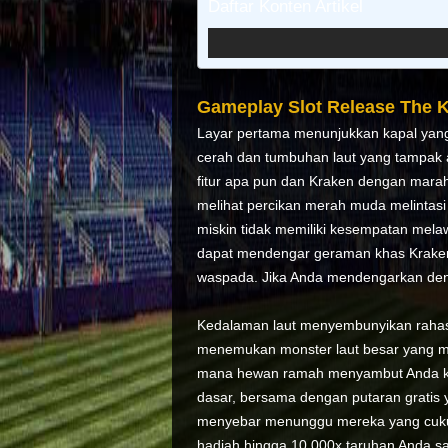
Daftar Konten Artikel
Gameplay Slot Release The 
Layar pertama menunjukkan kapal yang 
cerah dan tumbuhan laut yang tampak a
fitur apa pun dan Kraken dengan marah 
melihat percikan merah muda melintasi 
miskin tidak memiliki kesempatan melaw
dapat mendengar geraman khas Kraken –
waspada. Jika Anda mendengarkan de
Kedalaman laut menyembunyikan rahasi
menemukan monster laut besar yang men
mana hewan ramah menyambut Anda ke a
dasar, bersama dengan putaran gratis y
menyebar menunggu mereka yang cukup
hadiah hingga 10.000x taruhan Anda s