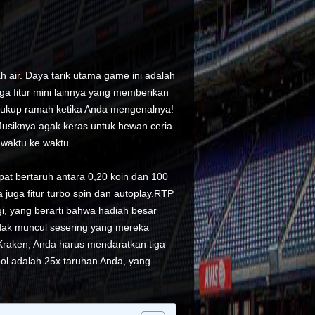
h air. Daya tarik utama game ini adalah
ga fitur mini lainnya yang memberikan
i cukup ramah ketika Anda mengenalnya!
Musiknya agak keras untuk hewan ceria
 waktu ke waktu.
at bertaruh antara 0,20 koin dan 100
 juga fitur turbo spin dan autoplay.RTP
gi, yang berarti bahwa hadiah besar
dak muncul sesering yang mereka
Kraken, Anda harus mendaratkan tiga
ol adalah 25x taruhan Anda, yang