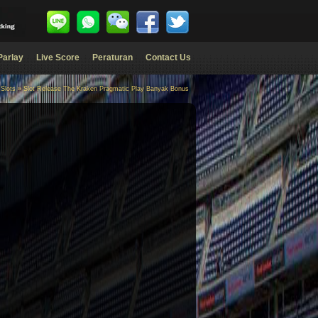
Parlay
Live Score
Peraturan
Contact Us
»
Slots
»
Slot Release The Kraken Pragmatic Play Banyak Bonus