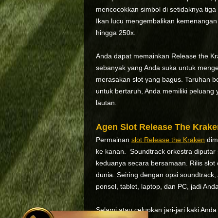
mencocokkan simbol di setidaknya tiga
Ikan lucu mengembalikan kemenangan 
hingga 250x.
Anda dapat memainkan Release the Kra
sebanyak yang Anda suka untuk menget
merasakan slot yang bagus. Taruhan ber
untuk bertaruh, Anda memiliki peluang 
lautan.
Agen Slot Release The Krake
Permainan
slot Release the Kraken
dim
ke kanan. Soundtrack orkestra diputar 
keduanya secara bersamaan. Rilis slot 
dunia. Seiring dengan opsi soundtrack,
ponsel, tablet, laptop, dan PC, jadi An
Selami atau celupkan jari-jari kaki And