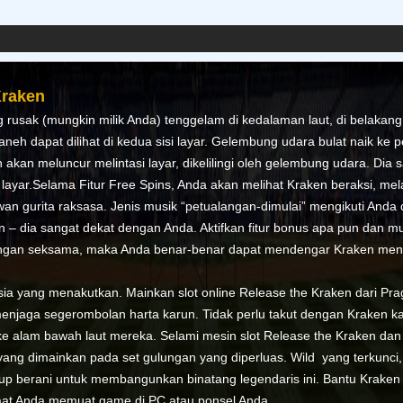
Kraken
rusak (mungkin milik Anda) tenggelam di kedalaman laut, di belakan
neh dapat dilihat di kedua sisi layar. Gelembung udara bulat naik ke
akan meluncur melintasi layar, dikelilingi oleh gelembung udara. Dia
layar.Selama Fitur Free Spins, Anda akan melihat Kraken beraksi, mel
an gurita raksasa. Jenis musik “petualangan-dimulai” mengikuti Anda 
 dia sangat dekat dengan Anda. Aktifkan fitur bonus apa pun dan mus
ngan seksama, maka Anda benar-benar dapat mendengar Kraken me
a yang menakutkan. Mainkan slot online Release the Kraken dari Pra
jaga segerombolan harta karun. Tidak perlu takut dengan Kraken kare
lam bawah laut mereka. Selami mesin slot Release the Kraken dan le
ang dimainkan pada set gulungan yang diperluas. Wild yang terkunci, 
 berani untuk membangunkan binatang legendaris ini. Bantu Kraken
aat Anda memuat game di PC atau ponsel Anda.