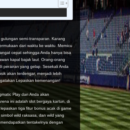
g gulungan semi-transparan. Karang
 permukaan dari waktu ke waktu. Memicu
 sangat cepat sehingga Anda hanya bisa
awan kapal bajak laut. Orang-orang
di perairan yang gelap. Sesekali Anda
ik akan terdengar, menjadi lebih
ngatakan Lepaskan kemenangan!
gmatic Play dan Anda akan
na ini adalah slot bergaya kartun, di
paskan tiga fitur bonus acak di game
simbol wild raksasa, dan wild yang
 mendapatkan tentakelnya dengan