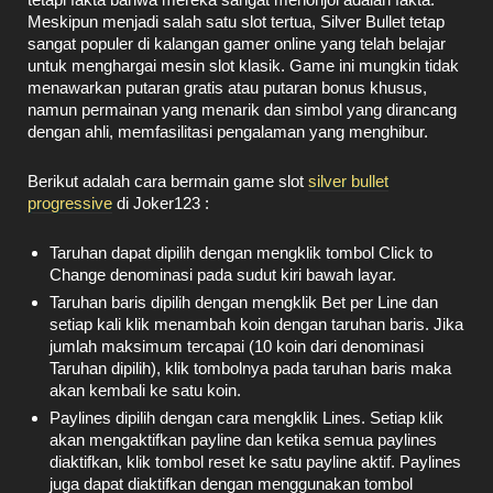
Meskipun menjadi salah satu slot tertua, Silver Bullet tetap
sangat populer di kalangan gamer online yang telah belajar
untuk menghargai mesin slot klasik. Game ini mungkin tidak
menawarkan putaran gratis atau putaran bonus khusus,
namun permainan yang menarik dan simbol yang dirancang
dengan ahli, memfasilitasi pengalaman yang menghibur.
Berikut adalah cara bermain game slot
silver bullet
progressive
di Joker123 :
Taruhan dapat dipilih dengan mengklik tombol Click to
Change denominasi pada sudut kiri bawah layar.
Taruhan baris dipilih dengan mengklik Bet per Line dan
setiap kali klik menambah koin dengan taruhan baris. Jika
jumlah maksimum tercapai (10 koin dari denominasi
Taruhan dipilih), klik tombolnya pada taruhan baris maka
akan kembali ke satu koin.
Paylines dipilih dengan cara mengklik Lines. Setiap klik
akan mengaktifkan payline dan ketika semua paylines
diaktifkan, klik tombol reset ke satu payline aktif. Paylines
juga dapat diaktifkan dengan menggunakan tombol