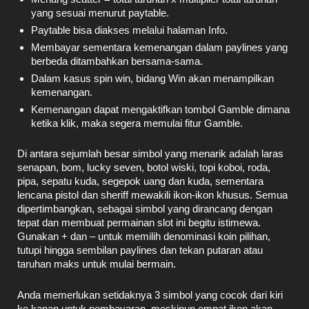
yang sesuai menurut paytable.
Paytable bisa diakses melalui halaman Info.
Membayar sementara kemenangan dalam paylines yang
berbeda ditambahkan bersama-sama.
Dalam kasus spin win, bidang Win akan menampilkan
kemenangan.
Kemenangan dapat mengaktifkan tombol Gamble dimana
ketika klik, maka segera memulai fitur Gamble.
Di antara sejumlah besar simbol yang menarik adalah laras
senapan, bom, lucky seven, botol wiski, topi koboi, roda,
pipa, sepatu kuda, segepok uang dan kuda, sementara
lencana pistol dan sheriff mewakili ikon-ikon khusus. Semua
dipertimbangkan, sebagai simbol yang dirancang dengan
tepat dan membuat permainan slot ini begitu istimewa.
Gunakan + dan – untuk memilih denominasi koin pilihan,
tutupi hingga sembilan paylines dan tekan putaran atau
taruhan maks untuk mulai bermain.
Anda memerlukan setidaknya 3 simbol yang cocok dari kiri
ke kanan untuk pembayaran, meskipun empat ikon akan