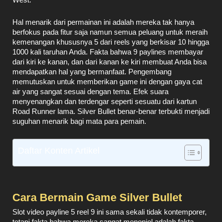
Hal menarik dari permainan ini adalah mereka tak hanya
berfokus pada fitur saja namun semua peluang untuk meraih
kemenangan khususnya 5 dari reels yang berkisar 10 hingga
1000 kali taruhan Anda. Fakta bahwa 9 paylines membayar
dari kiri ke kanan, dan dari kanan ke kiri membuat Anda bisa
mendapatkan hal yang bermanfaat. Pengembang
memutuskan untuk memberikan game ini dengan gaya cat
air yang sangat sesuai dengan tema. Efek suara
menyenangkan dan terdengar seperti sesuatu dari kartun
Road Runner lama. Silver Bullet benar-benar terbukti menjadi
suguhan menarik bagi mata para pemain.
Daftar Konten Artikel
Cara Bermain Game Silver Bullet
Slot video payline 5 reel 9 ini sama sekali tidak kontemporer,
tetapi fakta bahwa mereka sangat menonjol adalah fakta.