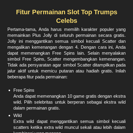
Fitur Permainan Slot Top Trumps
Celebs
Pertama-tama, Anda harus memilih karakter populer yang
memainkan Plus Jolly di seluruh permainan secara gratis.
Jolly ini menggantikan semua simbol kecuali Scatter dan
mengalikan kemenangan dengan 4. Dengan cara ini, Anda
dapat memenangkan Free Spins lain. Selain menyalakan
simbol Free Spins, Scatter mengembangkan kemenangan.
Tidak ada persyaratan agar simbol Scatter ditampilkan pada
jalur aktif untuk memicu putaran atau hadiah gratis. Inilah
beberapa fitur pada permainan:
Free Spins
Anda dapat memenangkan 10 game gratis dengan ekstra
wild. Pilih selebritas untuk berperan sebagai ekstra wild
dalam permainan gratis.
Wild
Extra wild dapat menggantikan semua simbol kecuali
scatters ketika extra wild muncul sekali atau lebih dalam