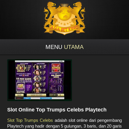
MENU
UTAMA
Slot Online Top Trumps Celebs Playtech
Slot Top Trumps Celebs
adalah slot online dari pengembang
Playtech yang hadir dengan 5 gulungan, 3 baris, dan 20 garis