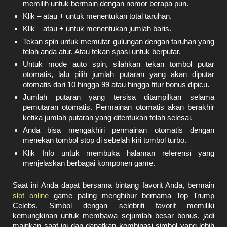
memilih untuk bermain dengan nomor berapa pun.
Klik – atau + untuk menentukan total taruhan.
Klik – atau + untuk menentukan jumlah baris.
Tekan spin untuk memutar gulungan dengan taruhan yang
telah anda atur. Atau tekan spasi untuk berputar.
Untuk mode auto spin, silahkan tekan tombol putar
otomatis, lalu pilih jumlah putaran yang akan diputar
otomatis dari 10 hingga 99 atau hingga fitur bonus dipicu.
Jumlah putaran yang tersisa ditampilkan selama
pemutaran otomatis. Permainan otomatis akan berakhir
ketika jumlah putaran yang ditentukan telah selesai.
Anda bisa mengakhiri permainan otomatis dengan
menekan tombol stop di sebelah kiri tombol turbo.
Klik Info untuk membuka halaman referensi yang
menjelaskan berbagai komponen game.
Saat ini Anda dapat bersama bintang favorit Anda, bermain
slot online
game paling menghibur bernama Top Trump
Celebs. Simbol dengan selebriti favorit memiliki
kemungkinan untuk membawa sejumlah besar bonus, jadi
mainkan saat ini dan dapatkan kombinasi simbol yang lebih